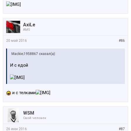
AxiLe
AMS
20 май 2016
#86
Mackie;1958867 сказал(а):
И с едой
и с телками
WSM
Свой человек
26 июн 2016
#87