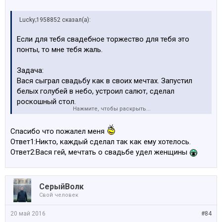
Lucky;1958852 сказал(а):
Если для тебя свадебное торжество для тебя это
понты, то мне тебя жаль.
Задача:
Вася сыграл свадьбу как в своих мечтах. Запустил
белых голубей в небо, устроил салют, сделал
роскошный стол.
Нажмите, чтобы раскрыть...
Петя в виду своих скромных запросов и отсутствия
Спасибо что пожалел меня
понимания торжества свадьбу не делал, а сразу
Ответ1:Никто, каждый сделал так как ему хотелось.
полетел на острова.
Ответ2:Вася гей, мечтать о свадьбе удел женщины
Вопрос1: кто дурак?
Вопрос2: кто кидает понты?
СерыйВолк
Свой человек
20 май 2016
#84