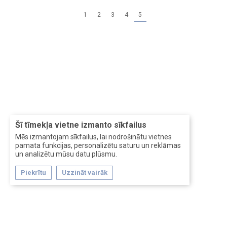
1
2
3
4
5
Šī tīmekļa vietne izmanto sīkfailus
Mēs izmantojam sīkfailus, lai nodrošinātu vietnes
pamata funkcijas, personalizētu saturu un reklāmas
un analizētu mūsu datu plūsmu.
Piekrītu
Uzzināt vairāk