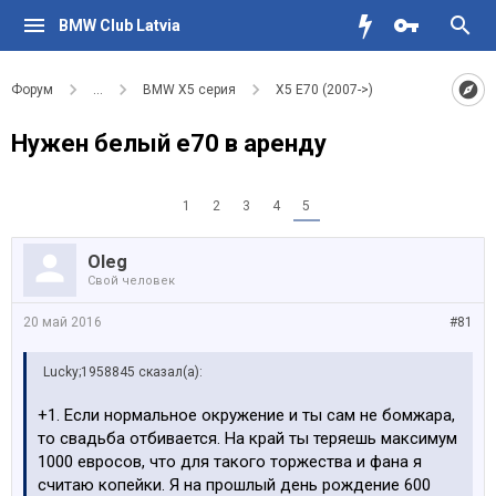
BMW Club Latvia
Форум
...
BMW X5 серия
X5 E70 (2007->)
Нужен белый е70 в аренду
1
2
3
4
5
Oleg
Свой человек
20 май 2016
#81
Lucky;1958845 сказал(а):
+1. Если нормальное окружение и ты сам не бомжара,
то свадьба отбивается. На край ты теряешь максимум
1000 евросов, что для такого торжества и фана я
считаю копейки. Я на прошлый день рождение 600