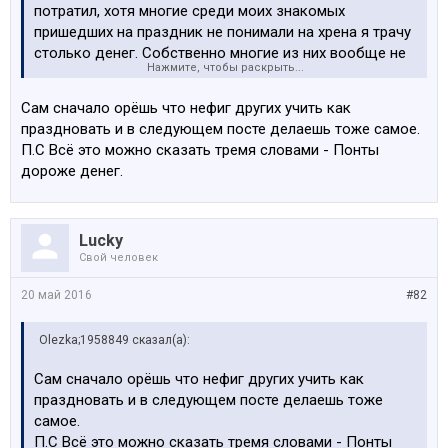
потратил, хотя многие среди моих знакомых
пришедших на праздник не понимали на хрена я трачу
столько денег. Собственно многие из них вообще не
Нажмите, чтобы раскрыть...
празднуют свой день рождения, мотивируя это опять
же словами, что мол мне это не нужно, я вырос, это не
Сам сначало орёшь что нефиг других учить как
окупиться и бла бла...
праздновать и в следующем посте делаешь тоже самое.
Когда есть бабло его нужно тратить и жить в кайф, а
П.С Всё это можно сказать тремя словами - Понты
считать свои центы и деньги в чужом кармане ты
дороже денег.
будешь на пенсии.
П.С свадьба это еще и социальный момент. То время
Lucky
когда ты всем показываешь свои намерения и какой
Свой человек
ты красавец. Я был на трех свадьбах и помню
отчетливо каждую из них. Нужно понимать, что это не
20 май 2016
#82
только твоя память и твой праздник, но и какие-то
мемориалы для родственников и друзей. А
Olezka;1958849 сказал(а):
праздновать или нет, на мой взгляд зависит только от
двух факторов, это собственное жлобство и
Сам сначало орёшь что нефиг других учить как
благосостояние.
праздновать и в следующем посте делаешь тоже
самое.
П.С Всё это можно сказать тремя словами - Понты