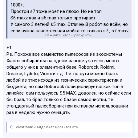
1000+.
Простой s7 тоже моет не плохо. Но не топ.
S6 maxv как и s5 max только протирает.
У самого 3 летний s5 max. Отличный робот во всём, но
если нужна качественная мойка то только s7 , s7 maxv
Нажмите, чтобы раскрыть...
На ютубе глянь сравнения.
+1
По цене/наворотам:
P.s. Похоже все семейство пылесосов из экосистемы
1. S7 maxv ultra
Xiaomi собирается на одном заводе уж очень много
2. S7
общего у них в элементной базе: Roborock, Roidmi,
3. S6 maxv
Dreame, Lydsto, Viomi и т.д. Т.е. по сути можно брать
4. S5 max
любой из этих исходя из технических характеристик и
бюджета, но сам Roborock позиционируется как топ в
линейке, сам пользуюсь S5 MAX, доволен, но сейчас если
бы брал, то брал только с базой самоочистки, т.к.
стандартный пылесборник при активном использовании
раз в неделю нужно очищать.
elektronik
и
Андрюха*
нравится это.