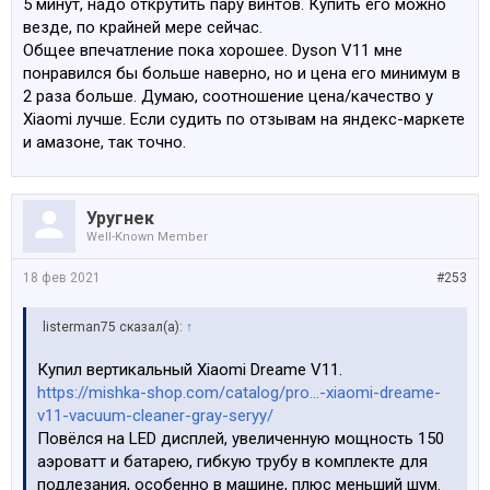
5 минут, надо открутить пару винтов. Купить его можно
везде, по крайней мере сейчас.
Общее впечатление пока хорошее. Dyson V11 мне
понравился бы больше наверно, но и цена его минимум в
2 раза больше. Думаю, соотношение цена/качество у
Xiaomi лучше. Если судить по отзывам на яндекс-маркете
и амазоне, так точно.
Уругнек
Well-Known Member
18 фев 2021
#253
listerman75 сказал(а):
↑
Купил вертикальный Xiaomi Dreame V11.
https://mishka-shop.com/catalog/pro...-xiaomi-dreame-
v11-vacuum-cleaner-gray-seryy/
Повёлся на LED дисплей, увеличенную мощность 150
аэроватт и батарею, гибкую трубу в комплекте для
подлезания, особенно в машине, плюс меньший шум.