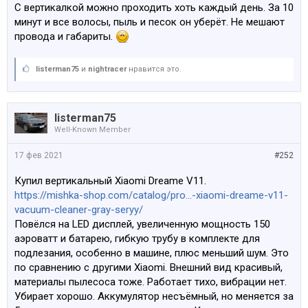
С вертикалкой можно проходить хоть каждый день. За 10
минут и все волосы, пыль и песок он уберёт. Не мешают
провода и габариты.
listerman75
и
nightracer
нравится это.
listerman75
Well-Known Member
17 фев 2021
#252
Купил вертикальный Xiaomi Dreame V11.
https://mishka-shop.com/catalog/pro...-xiaomi-dreame-v11-
vacuum-cleaner-gray-seryy/
Повёлся на LED дисплей, увеличенную мощность 150
аэроватт и батарею, гибкую трубу в комплекте для
подлезания, особенно в машине, плюс меньший шум. Это
по сравнению с другими Xiaomi. Внешний вид красивый,
материалы пылесоса тоже. Работает тихо, вибрации нет.
Убирает хорошо. Аккумулятор несъёмный, но меняется за