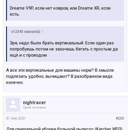
Dreame V9P, если нет ковров, или Dreame XR, если
есть.
x12345 сказал(а):
↑
Зря, надо было брать вертикальный. Если один раз
попробуешь потом не захочешь бегать с простым да
ещё и с проводом
А все эти вертикальные для машины норм? В смысле
подлезать удобно, вычищают? В разобранном виде
конечно.
nightracer
Свой человек
31 янв 2021
#250
Для генеральной уборки большой пылесос (Karcher WD3)