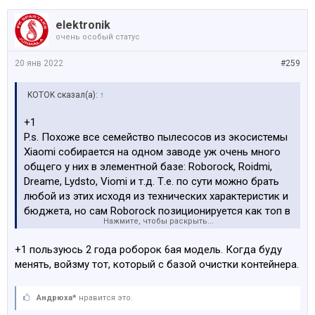
elektronik
очень особый статус
20 янв 2022
#259
KOTOK сказал(а):
↑
+1
P.s. Похоже все семейство пылесосов из экосистемы
Xiaomi собирается на одном заводе уж очень много
общего у них в элементной базе: Roborock, Roidmi,
Dreame, Lydsto, Viomi и т.д. Т.е. по сути можно брать
любой из этих исходя из технических характеристик и
бюджета, но сам Roborock позиционируется как топ в
Нажмите, чтобы раскрыть...
линейке, сам пользуюсь S5 MAX, доволен, но сейчас
если бы брал, то брал только с базой самоочистки,
+1 пользуюсь 2 года роборок 6ая модель. Когда буду
т.к. стандартный пылесборник при активном
менять, войзму тот, который с базой очистки контейнера.
использовании раз в неделю нужно очищать.
Андрюха*
нравится это.