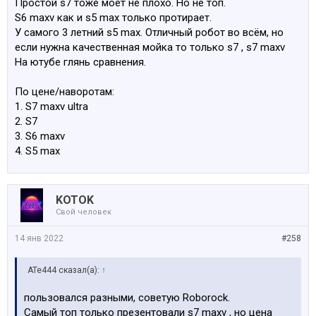
Простой s7 тоже моет не плохо. Но не топ.
S6 maxv как и s5 max только протирает.
У самого 3 летний s5 max. Отличный робот во всём, но
если нужна качественная мойка то только s7 , s7 maxv
На ютубе глянь сравнения.
По цене/наворотам:
1. S7 maxv ultra
2. S7
3. S6 maxv
4. S5 max
KOTOK
Свой человек
14 янв 2022
#258
ATe444 сказал(а):
↑
пользовался разными, советую Roborock.
Самый топ только презентовали s7 maxv , но цена