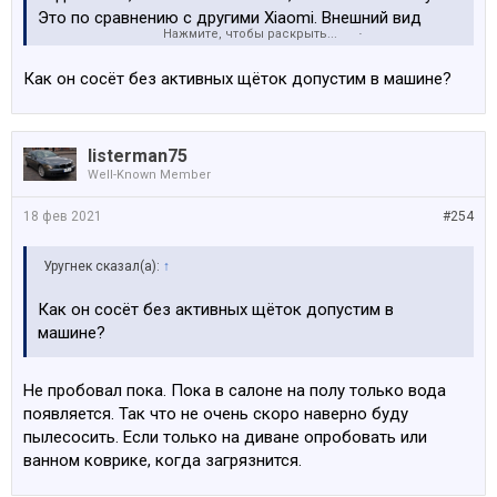
Это по сравнению с другими Xiaomi. Внешний вид
Нажмите, чтобы раскрыть...
красивый, материалы пылесоса тоже. Работает тихо,
вибрации нет. Убирает хорошо. Аккумулятор
Как он сосёт без активных щёток допустим в машине?
несъёмный, но меняется за 5 минут, надо открутить
пару винтов. Купить его можно везде, по крайней
мере сейчас.
listerman75
Общее впечатление пока хорошее. Dyson V11 мне
Well-Known Member
понравился бы больше наверно, но и цена его
минимум в 2 раза больше. Думаю, соотношение цена/
18 фев 2021
#254
качество у Xiaomi лучше. Если судить по отзывам на
яндекс-маркете и амазоне, так точно.
Уругнек сказал(а):
↑
Как он сосёт без активных щёток допустим в
машине?
Не пробовал пока. Пока в салоне на полу только вода
появляется. Так что не очень скоро наверно буду
пылесосить. Если только на диване опробовать или
ванном коврике, когда загрязнится.