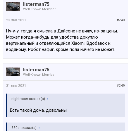
listerman75
Well-Known Member
23 янв 2021
#248
Ну-у-у, тогда я смысла в Дайсоне не вижу, из-за цены.
Может когда-нибудь для удобства докуплю
вертикальный и отделяющийся Xiaomi. Вдобавок к
водяному. Робот нафиг, кроме пола ничего не может.
listerman75
Well-Known Member
31 янв 2021
#249
nightracer сказал(а):
↑
Есть такой дома, довольны.
330d сказал(а):
↑