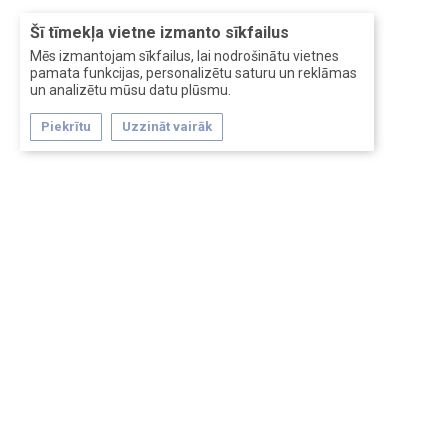
Šī tīmekļa vietne izmanto sīkfailus
Mēs izmantojam sīkfailus, lai nodrošinātu vietnes
pamata funkcijas, personalizētu saturu un reklāmas
un analizētu mūsu datu plūsmu.
Piekrītu
Uzzināt vairāk
Forum software by XenForo™
Перевод:
XF-Russia.ru
Сделано в
Entrypoint
Обратная связь
Помощь
Условия и правила