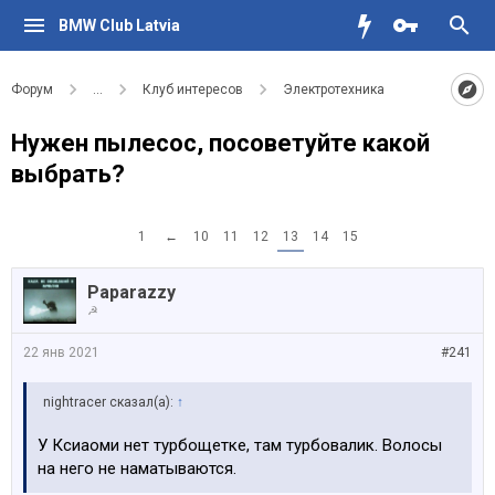
BMW Club Latvia
Форум
...
Клуб интересов
Электротехника
Нужен пылесос, посоветуйте какой
выбрать?
1
←
10
11
12
13
14
15
Paparazzy
☭
22 янв 2021
#241
nightracer сказал(а):
↑
У Ксиаоми нет турбощетке, там турбовалик. Волосы
на него не наматываются.