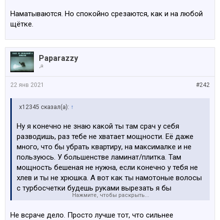
Наматываются. Но спокойно срезаются, как и на любой
щётке.
Paparazzy
☭
22 янв 2021
#242
x12345 сказал(а):
↑
Ну я конечно не знаю какой ты там срач у себя
разводишь, раз тебе не хватает мощности. Её даже
много, что бы убрать квартиру, на максималке и не
пользуюсь. У большенстве ламинат/плитка. Там
мощность бешеная не нужна, если конечно у тебя не
хлев и ты не хрюшка. А вот как ты намотоные волосы
с турбосчетки будешь руками вырезать я бы
Нажмите, чтобы раскрыть...
посмотрел.
Не всраче дело. Просто лучше тот, что сильнее