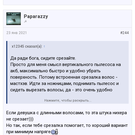
Paparazzy
☭
23 янв 2021
#244
x12345 сказал(а):
↑
Да ради бога, сидите срезайте.
Просто для меня смысл вертикального пылесоса на
акб, максимально быстро и удобно убрать
поверхность. Потому встроенная срезалка волос -
мастхэв. Идти за ножницами, поднимать пылесос и
сидеть вырезать волосы, да - это очень удобно
Нажмите, чтобы раскрыть...
Лучше тот где циферка больше)))))
Если девушка с длинными волосами, то эта штука нихера
не срезает)))
Но так, если тебе срезалка помогает, то хороший вариант
при минимум напряге