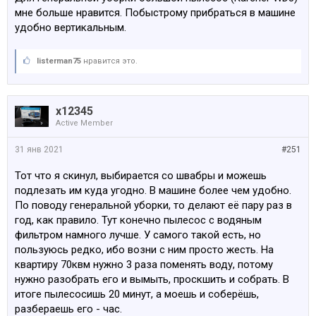
мне больше нравится. Побыстрому прибраться в машине
удобно вертикальным.
listerman75
нравится это.
x12345
Active Member
31 янв 2021
#251
Тот что я скинул, выбирается со швабры и можешь
подлезать им куда угодно. В машине более чем удобно.
По поводу генеральной уборки, то делают её пару раз в
год, как правило. Тут конечно пылесос с водяным
фильтром намного лучше. У самого такой есть, но
пользуюсь редко, ибо возни с ним просто жесть. На
квартиру 70квм нужно 3 раза поменять воду, потому
нужно разобрать его и вымыть, проскшить и собрать. В
итоге пылесосишь 20 минут, а моешь и соберёшь,
разбераешь его - час.