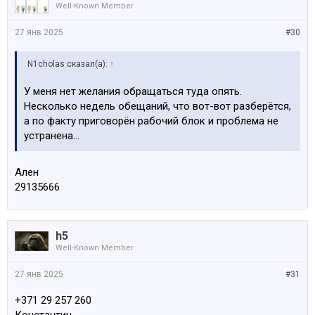
Well-Known Member
27 янв 2025
#30
N1cholas сказал(а):
↑
У меня нет желания обращаться туда опять.
Несколько недель обещаний, что вот-вот разберётся,
а по факту приговорён рабочий блок и проблема не
устранена...
Ален
29135666
h5
Well-Known Member
27 янв 2025
#31
+371 29 257 260