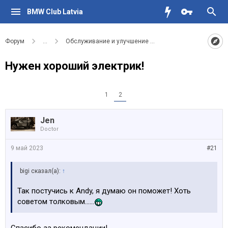
BMW Club Latvia
Форум
...
Обслуживание и улучшение вашего BMW
Нужен хороший электрик!
1
2
Jen
Doctor
9 май 2023
#21
bigi сказал(а):
↑
Так постучись к Andy, я думаю он поможет! Хоть
советом толковым......