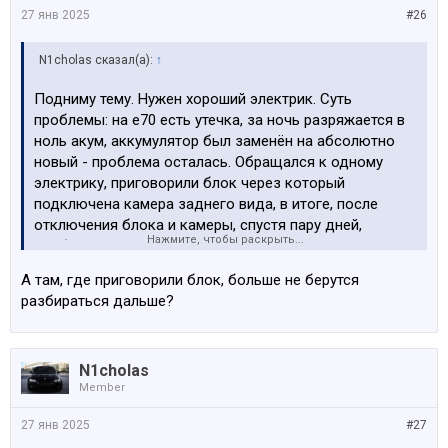
27 янв 2025
#26
N1cholas сказал(а):
↑
Подниму тему. Нужен хороший электрик. Суть
проблемы: на e70 есть утечка, за ночь разряжается в
ноль акум, аккумулятор был заменён на абсолютно
новый - проблема осталась. Обращался к одному
электрику, приговорили блок через который
подключена камера заднего вида, в итоге, после
отключения блока и камеры, спустя пару дней,
Нажмите, чтобы раскрыть...
проблема вернулась. Посоветуйте толкового
электрика к кому можно обратиться.
А там, где приговорили блок, больше не берутся
разбираться дальше?
N1cholas
Member
27 янв 2025
#27