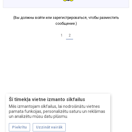
(Вы должны войти или зарегистрироваться, чтобы разместить
сообщение.)
1
2
Šī tīmekļa vietne izmanto sīkfailus
Mēs izmantojam sīkfailus, lai nodrošinātu vietnes
pamata funkcijas, personalizētu saturu un reklāmas
un analizētu mūsu datu plūsmu.
Piekrītu
Uzzināt vairāk