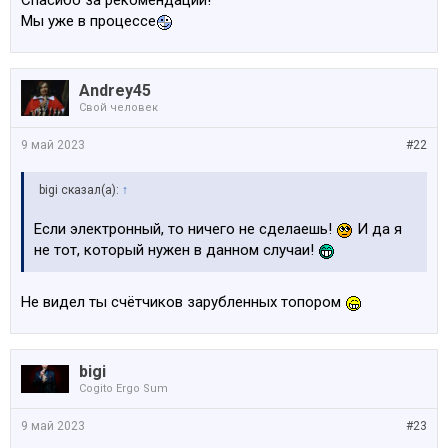
Спасибо за рекомендации!
Мы уже в процессе
Andrey45
Свой человек
9 май 2023
#22
bigi сказал(а):
↑
Если электронный, то ничего не сделаешь!
И да я
не тот, который нужен в данном случаи!
Не видел ты счётчиков зарубленных топором
bigi
Cogito Ergo Sum
9 май 2023
#23