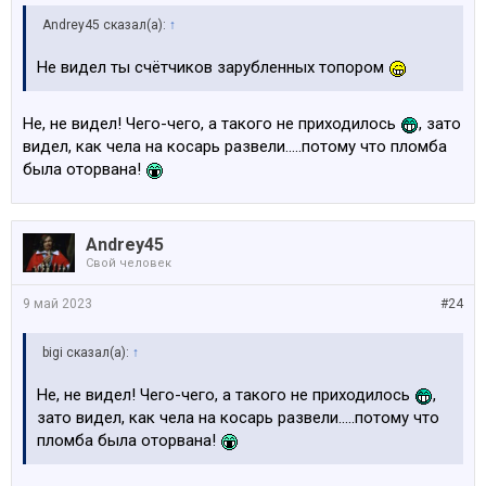
Andrey45 сказал(а):
↑
Не видел ты счётчиков зарубленных топором
Не, не видел! Чего-чего, а такого не приходилось
, зато
видел, как чела на косарь развели.....потому что пломба
была оторвана!
Andrey45
Свой человек
9 май 2023
#24
bigi сказал(а):
↑
Не, не видел! Чего-чего, а такого не приходилось
,
зато видел, как чела на косарь развели.....потому что
пломба была оторвана!