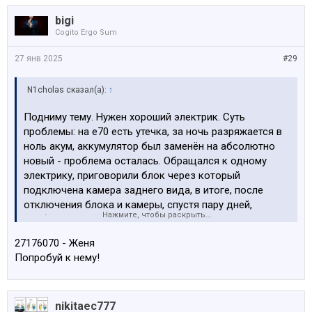
bigi
Cogito Ergo Sum
27 янв 2025
#29
N1cholas сказал(а):
↑
Подниму тему. Нужен хороший электрик. Суть
проблемы: на e70 есть утечка, за ночь разряжается в
ноль акум, аккумулятор был заменён на абсолютно
новый - проблема осталась. Обращался к одному
электрику, приговорили блок через который
подключена камера заднего вида, в итоге, после
отключения блока и камеры, спустя пару дней,
Нажмите, чтобы раскрыть...
проблема вернулась. Посоветуйте толкового
электрика к кому можно обратиться.
27176070 - Женя
Попробуй к нему!
nikitaec777