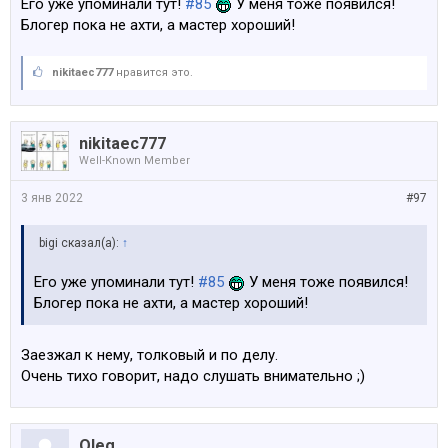
Его уже упоминали тут!
#85
У меня тоже появился!
Блогер пока не ахти, а мастер хороший!
nikitaec777
нравится это.
nikitaec777
Well-Known Member
3 янв 2022
#97
bigi сказал(а):
↑
Его уже упоминали тут!
#85
У меня тоже появился!
Блогер пока не ахти, а мастер хороший!
Заезжал к нему, толковый и по делу.
Очень тихо говорит, надо слушать внимательно ;)
Oleg