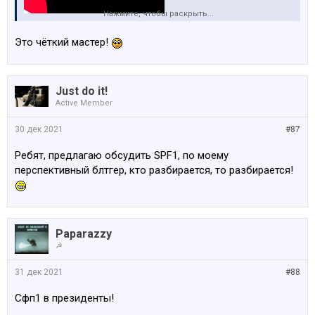
Нажмите, чтобы раскрыть...
Эт тоже кто-то отсюда ? )
Это чёткий мастер!
Just do it!
Active Member
30 дек 2021
#87
Ребят, предлагаю обсудить SPF1, по моему
перспективный блтгер, кто разбирается, то разбирается!
Paparazzy
☭
31 дек 2021
#88
Сфп1 в президенты!