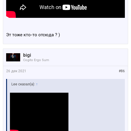
Эт тоже кто-то отсюда ? )
bigi
Cogito Ergo Sum
26 дек 2021
#86
Lee сказал(а):
↑