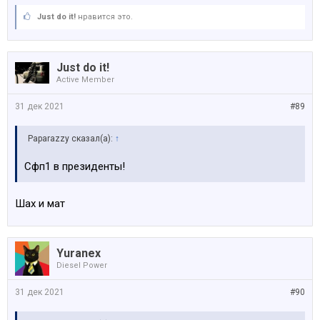
Just do it!
нравится это.
Just do it!
Active Member
31 дек 2021
#89
Paparazzy сказал(а):
↑
Сфп1 в президенты!
Шах и мат
Yuranex
Diesel Power
31 дек 2021
#90