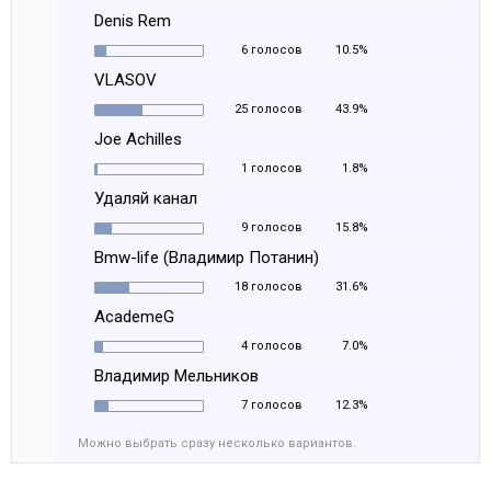
Denis Rem
6 голосов
10.5%
VLASOV
25 голосов
43.9%
Joe Achilles
1 голосов
1.8%
Удаляй канал
9 голосов
15.8%
Bmw-life (Владимир Потанин)
18 голосов
31.6%
AcademeG
4 голосов
7.0%
Владимир Мельников
7 голосов
12.3%
Можно выбрать сразу несколько вариантов.