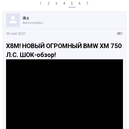
1
2
3
4
5
6
7
iks
Administrator
30 ноя 2021
#81
X8M! НОВЫЙ ОГРОМНЫЙ BMW XM 750
Л.С. ШОК-обзор!