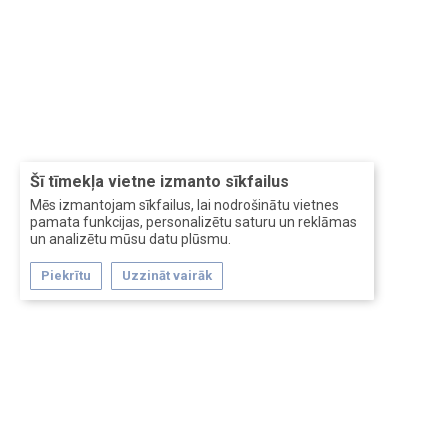
Šī tīmekļa vietne izmanto sīkfailus
Mēs izmantojam sīkfailus, lai nodrošinātu vietnes
pamata funkcijas, personalizētu saturu un reklāmas
un analizētu mūsu datu plūsmu.
Piekrītu
Uzzināt vairāk
Forum software by XenForo™
Перевод:
XF-Russia.ru