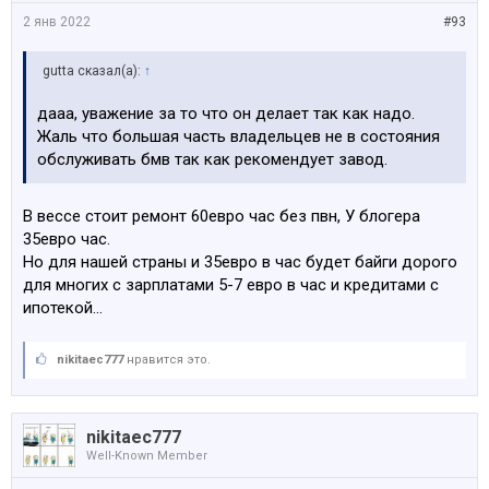
2 янв 2022
#93
gutta сказал(а):
↑
дааа, уважение за то что он делает так как надо.
Жаль что большая часть владельцев не в состояния
обслуживать бмв так как рекомендует завод.
В вессе стоит ремонт 60евро час без пвн, У блогера
35евро час.
Но для нашей страны и 35евро в час будет байги дорого
для многих с зарплатами 5-7 евро в час и кредитами с
ипотекой...
nikitaec777
нравится это.
nikitaec777
Well-Known Member