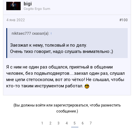
bigi
Cogito Ergo Sum
4 янв 2022
#100
nikitaec777 сказал(а):
↑
Заезжал к нему, толковый и по делу.
Очень тихо говорит, надо слушать внимательно ;)
Я с ним не один раз общался, приятный в общении
человек, без подвыподвертов.....заехал один раз, слушал
мне цепи стетоскопом, вот это чётко! Не слышал, чтобы
кто-то таким инструментом работал.
(Вы должны войти или зарегистрироваться, чтобы разместить
сообщение.)
1
2
3
4
5
6
7