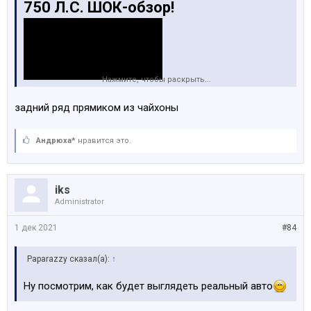
750 Л.С. ШОК-обзор!
Нажмите, чтобы раскрыть...
задний ряд прямиком из чайхоны
Андрюха*
нравится это.
iks
Administrator
1 дек 2021
#84
Paparazzy сказал(а):
↑
Ну посмотрим, как будет выглядеть реальный авто