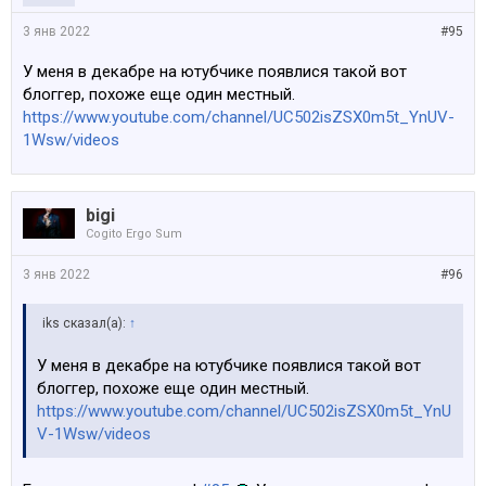
3 янв 2022
#95
У меня в декабре на ютубчике появлися такой вот
блоггер, похоже еще один местный.
https://www.youtube.com/channel/UC502isZSX0m5t_YnUV-
1Wsw/videos
bigi
Cogito Ergo Sum
3 янв 2022
#96
iks сказал(а):
↑
У меня в декабре на ютубчике появлися такой вот
блоггер, похоже еще один местный.
https://www.youtube.com/channel/UC502isZSX0m5t_YnU
V-1Wsw/videos