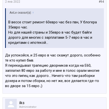
2 янв 2022
#94
AxiLe сказал(а):
↑
В вессе стоит ремонт 60евро час без пвн, У блогера
35евро час.
Но для нашей страны и 35евро в час будет байги
дорого для многих с зарплатами 5-7 евро в час и
кредитами с ипотекой...
Да успокойся, и 25 евро в час скажут дорого, особенно
те кто купил бмв.
Я перекидывал трапецию дворников когда на Е60,
заплатил 80 евро за работу и мне в голос орали многие
что это пипец как дорого… Ничего что там разборки
дохера и потом сборки, но нет же, все делается где-то
во дворе за 15 евро ;)
iks
Administrator