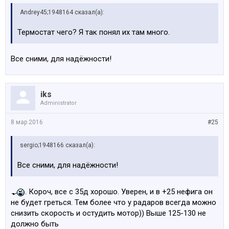
Andrey45;1948164 сказал(а):
Термостат чего? Я так понял их там много.
Все сними, для надёжности!
iks
Administrator
8 мар 2016
#25
sergio;1948166 сказал(а):
Все сними, для надёжности!
. Короч, все с 35д хорошо. Уверен, и в +25 нефига он
не будет греться. Тем более что у радаров всегда можно
снизить скорость и остудить мотор)) Выше 125-130 не
должно быть