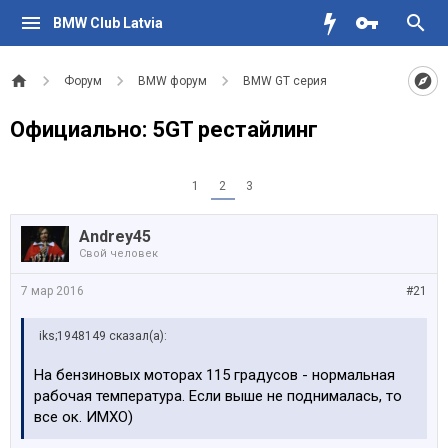
BMW Club Latvia
Форум
BMW форум
BMW GT серия
Официально: 5GT рестайлинг
1
2
3
Andrey45
Свой человек
7 мар 2016
#21
iks;1948149 сказал(а):
На бензиновых моторах 115 градусов - нормальная
рабочая температура. Если выше не поднималась, то
все ок. ИМХО)