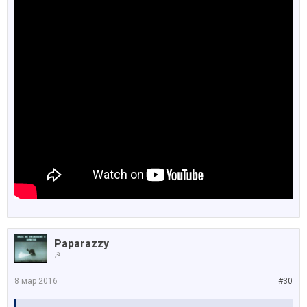
Paparazzy
☭
8 мар 2016
#30