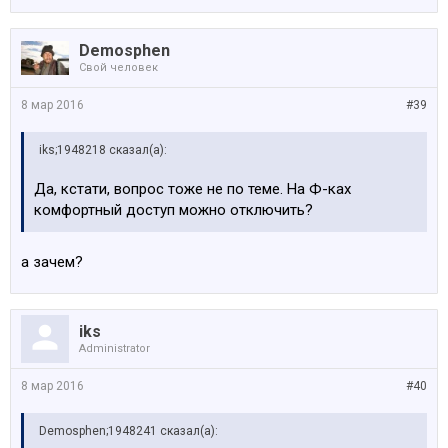
Demosphen
Свой человек
8 мар 2016
#39
iks;1948218 сказал(а):
Да, кстати, вопрос тоже не по теме. На Ф-ках
комфортный доступ можно отключить?
а зачем?
iks
Administrator
8 мар 2016
#40
Demosphen;1948241 сказал(а):