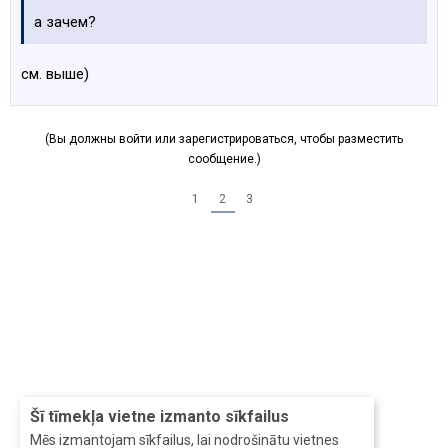
а зачем?
cм. выше)
(Вы должны войти или зарегистрироваться, чтобы разместить
сообщение.)
1
2
3
Šī tīmekļa vietne izmanto sīkfailus
Mēs izmantojam sīkfailus, lai nodrošinātu vietnes