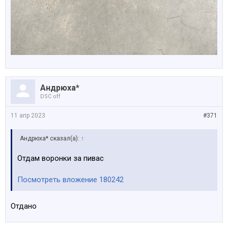
Андрюха*
DSC off
11 апр 2023
#371
Андрюха* сказал(а):
↑
Отдам воронки за пивас
Посмотреть вложение 180242
Отдано