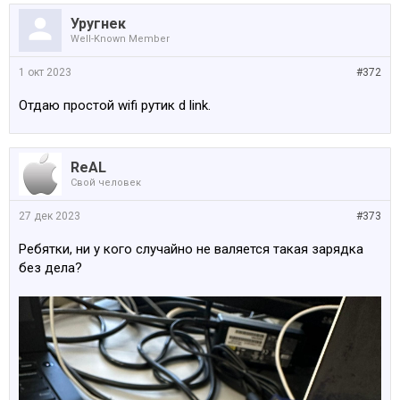
Уругнек
Well-Known Member
1 окт 2023
#372
Отдаю простой wifi рутик d link.
ReAL
Свой человек
27 дек 2023
#373
Ребятки, ни у кого случайно не валяется такая зарядка
без дела?