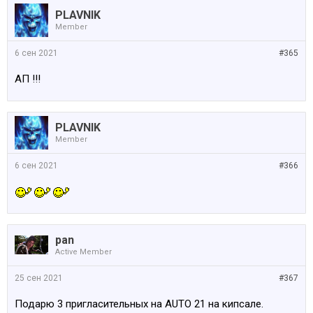
PLAVNIK
Member
6 сен 2021
#365
АП !!!
PLAVNIK
Member
6 сен 2021
#366
pan
Active Member
25 сен 2021
#367
Подарю 3 пригласительных на AUTO 21 на кипсале.