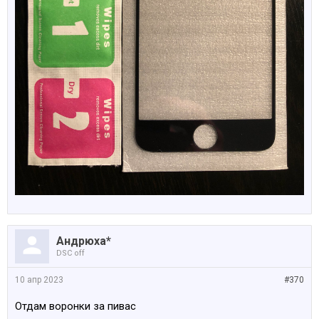
Андрюха*
DSC off
10 апр 2023
#370
Отдам воронки за пивас