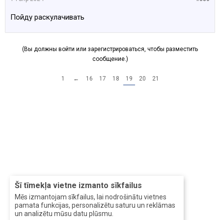
Пойду раскулачивать
(Вы должны войти или зарегистрироваться, чтобы разместить
сообщение.)
1
←
16
17
18
19
20
21
Šī tīmekļa vietne izmanto sīkfailus
Mēs izmantojam sīkfailus, lai nodrošinātu vietnes
pamata funkcijas, personalizētu saturu un reklāmas
un analizētu mūsu datu plūsmu.