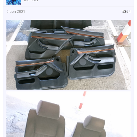
Member
6 сен 2021
#364