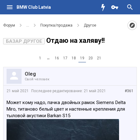
BMW Club Latvia
Форум
...
Покупка/продажа
Другое
Отдаю на халяву!!
БАЗАР ДРУГОЕ
1
←
16
17
18
19
20
21
Oleg
Свой человек
21 май 2021
Последнее редактирование:
21 май 2021
#361
Может кому надо, пачка двойных рамок Siemens Delta
Miro, титаново белый цвет и настенные крепления для
тыловой акустики Barkan S15