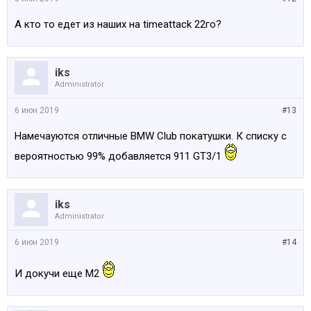
А кто то едет из наших на timeattack 22го?
iks
Administrator
6 июн 2019
#13
Намечауются отличные BMW Club покатушки. К списку с
вероятностью 99% добавляется 911 GT3/1
iks
Administrator
6 июн 2019
#14
И докучи еще М2