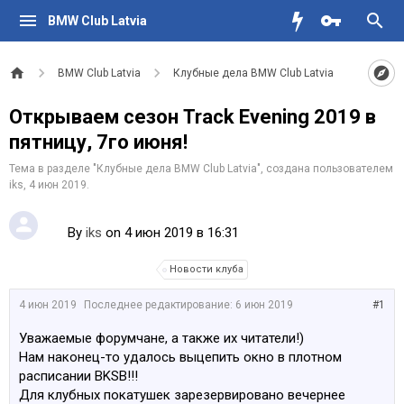
BMW Club Latvia
BMW Club Latvia
Клубные дела BMW Club Latvia
Открываем сезон Track Evening 2019 в
пятницу, 7го июня!
Тема в разделе "
Клубные дела BMW Club Latvia
", создана пользователем
iks
,
4 июн 2019
.
By
iks
on 4 июн 2019 в 16:31
Новости клуба
4 июн 2019
Последнее редактирование:
6 июн 2019
#1
Уважаемые форумчане, а также их читатели!)
Нам наконец-то удалось выцепить окно в плотном
расписании BKSB!!!
Для клубных покатушек зарезервировано вечернее