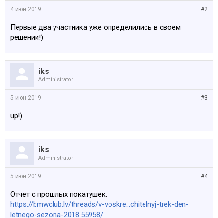
4 июн 2019
#2
Первые два участника уже определились в своем
решении!)
iks
Administrator
5 июн 2019
#3
up!)
iks
Administrator
5 июн 2019
#4
Отчет с прошлых покатушек.
https://bmwclub.lv/threads/v-voskre...chitelnyj-trek-den-
letnego-sezona-2018.55958/