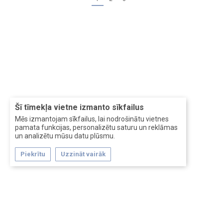
Šī tīmekļa vietne izmanto sīkfailus
Mēs izmantojam sīkfailus, lai nodrošinātu vietnes
pamata funkcijas, personalizētu saturu un reklāmas
un analizētu mūsu datu plūsmu.
Piekrītu
Uzzināt vairāk