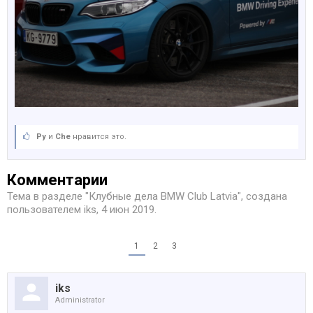
Ру
и
Che
нравится это.
Комментарии
Тема в разделе "
Клубные дела BMW Club Latvia
", создана
пользователем
iks
,
4 июн 2019
.
1
2
3
iks
Administrator