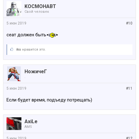
KOCMOHABT
Свой человек
5 июн 2019
#10
сеат должен быть
iks
нравится это.
НожичеГ
.
5 июн 2019
#11
Если будет время, подъеду потрещать)
AxiLe
AMS
5 июн 2019
#12