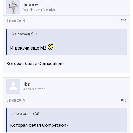
Incore
Well-Known Member
6 июн 2019
#15
iks сказал(а):
↑
И докучи еще М2
Которая белая Competition?
iks
Administrator
6 июн 2019
#16
Incore сказал(а):
↑
Которая белая Competition?