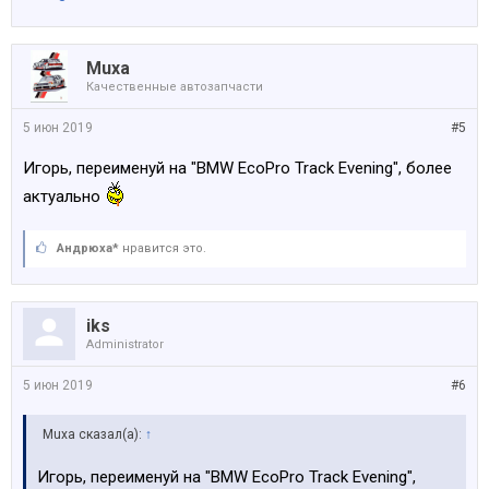
Muxa
Качественные автозапчасти
5 июн 2019
#5
Игорь, переименуй на "BMW EcoPro Track Evening", более
актуально
Андрюха*
нравится это.
iks
Administrator
5 июн 2019
#6
Muxa сказал(а):
↑
Игорь, переименуй на "BMW EcoPro Track Evening",