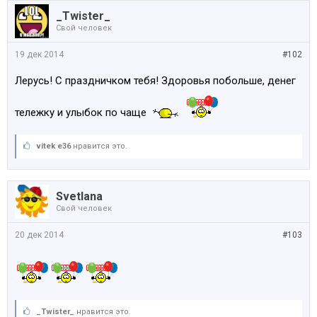
_Twister_
Свой человек
19 дек 2014
#102
Лерусь! С праздничком тебя! Здоровья побольше, денег
тележку и улыбок по чаще
vitek e36
нравится это.
Svetlana
Свой человек
20 дек 2014
#103
_Twister_
нравится это.