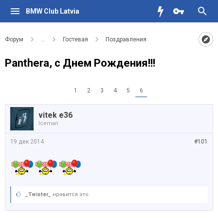
BMW Club Latvia
Форум
...
Гостевая
Поздравления
Panthera, с Днем Рождения!!!
1
2
3
4
5
6
vitek e36
Iceman
19 дек 2014
#101
_Twister_
нравится это.