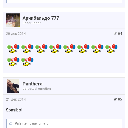
Арчибальдо 777
Roadrunner
20 дек 2014
#104
Panthera
perpetual emotion
21 дек 2014
#105
Spasibo!
Valente
нравится это.