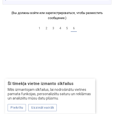
(Вы должны войти или зарегистрироваться, чтобы разместить
сообщение.)
1
2
3
4
5
6
Šī tīmekļa vietne izmanto sīkfailus
Mēs izmantojam sīkfailus, lai nodrošinātu vietnes
pamata funkcijas, personalizētu saturu un reklāmas
un analizētu mūsu datu plūsmu.
Piekrītu
Uzzināt vairāk