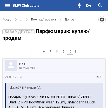
BMW Club Latvia
Форум
...
Покупка/продажа
Другое
Парфюмерию куплю/
БАЗАР ДРУГОЕ
продам
1
←
6
7
8
9
10
11
ekx
New Member
21 янв 2013
#181
ekx;1677417 сказал(а):
Продам: 1)Calvin Klein ENCOUNTER 100ml, 2)ZIPPO
50ml+ZIPPO body&hair wash 125ml, 3)Mandarina Duck
ALL OF ME 100ml. Всё оригинал. Лишнее.