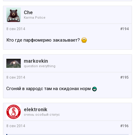
Che
Karma Police
8 сен 2014
#194
Кто где парфюмерию заказывает?
markovkin
question everything
8 сен 2014
#195
Сгоняй в харродс там на скидонах норм
elektronik
очень особый статус
8 сен 2014
#196