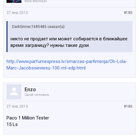
New Member
27 янв 2013
#185
DarkSinner;1685485 сказал(а):
никто не продает или может собирается в ближайшее
время заграницу? нужны такие духи.
http://www.parfumexpress.lv/smarzas-parfimerija/Oh-Lola-
Marc-Jacobssieviesu-100-ml-edp.html
Enzo
Свой человек
27 янв 2013
#186
Paco 1 Million Tester
15 Ls