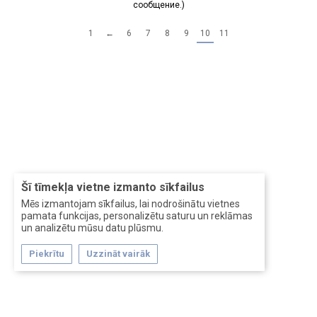
сообщение.)
1
←
6
7
8
9
10
11
Šī tīmekļa vietne izmanto sīkfailus
Mēs izmantojam sīkfailus, lai nodrošinātu vietnes
pamata funkcijas, personalizētu saturu un reklāmas
un analizētu mūsu datu plūsmu.
Piekrītu
Uzzināt vairāk