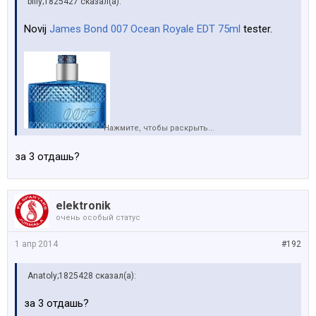
billy;1825427 сказал(а):
Novij
James Bond 007 Ocean Royale EDT 75ml
tester.
Нажмите, чтобы раскрыть...
за 3 отдашь?
15Eur
elektronik
очень особый статус
1 апр 2014
#192
Anatoly;1825428 сказал(а):
за 3 отдашь?