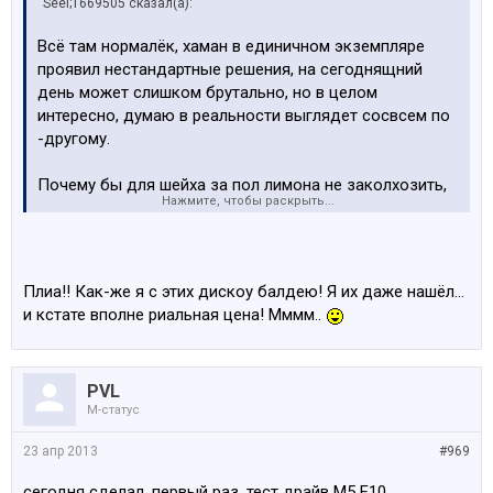
Seel;1669505 сказал(а):
Всё там нормалёк, хаман в единичном экземпляре
проявил нестандартные решения, на сегоднящний
день может слишком брутально, но в целом
интересно, думаю в реальности выглядет сосвсем по
-другому.
Почему бы для шейха за пол лимона не заколхозить,
Нажмите, чтобы раскрыть...
ведь на выставке хаманн не позволяет выходить из
своих стандартов:
Плиа!! Как-же я с этих дискоу балдею! Я их даже нашёл...
и кстате вполне риальная цена! Мммм..
PVL
M-статус
23 апр 2013
#969
сегодня сделал ,первый раз ,тест драйв М5 F10 .