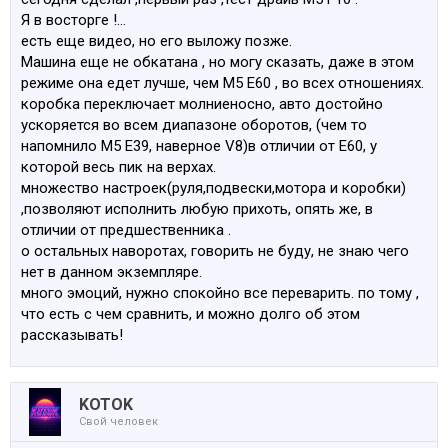
Я в восторге !...
есть еще видео, но его выложу позже.
Машина еще не обкатана , но могу сказать, даже в этом
режиме она едет лучше, чем М5 Е60 , во всех отношениях.
коробка переключает молниеносно, авто достойно
ускоряется во всем диапазоне оборотов, (чем то
напомнило М5 Е39, наверное V8)в отличии от Е60, у
которой весь пик на верхах.
множество настроек(руля,подвески,мотора и коробки)
,позволяют исполнить любую прихоть, опять же, в
отличии от предшественника .
о остальных наворотах, говорить не буду, не знаю чего
нет в данном экземпляре.
много эмоций, нужно спокойно все переварить. по тому ,
что есть с чем сравнить, и можно долго об этом
рассказывать!
KOTOK
Свой человек