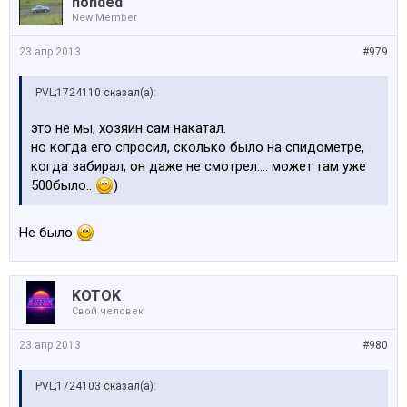
honded
New Member
23 апр 2013
#979
PVL;1724110 сказал(а):
это не мы, хозяин сам накатал.
но когда его спросил, сколько было на спидометре,
когда забирал, он даже не смотрел.... может там уже
500было..
)
Не было
KOTOK
Свой человек
23 апр 2013
#980
PVL;1724103 сказал(а):