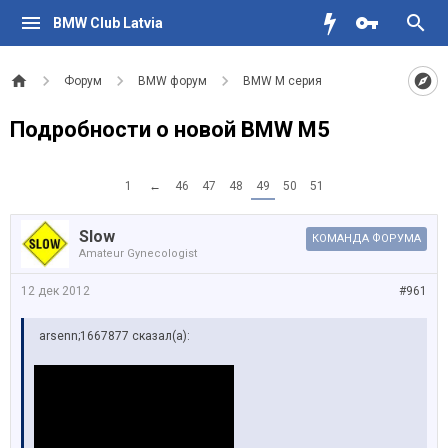
BMW Club Latvia
Форум
BMW форум
BMW M серия
Подробности о новой BMW M5
1
←
46
47
48
49
50
51
Slow
КОМАНДА ФОРУМА
Amateur Gynecologist
12 дек 2012
#961
arsenn;1667877 сказал(а):