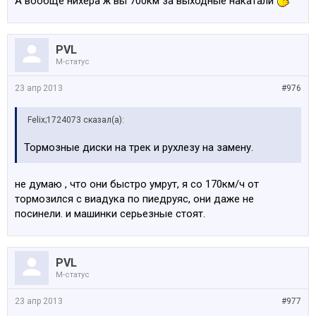
А вообще нихера ж вы 700км за выходные накатали
PVL
M-статус
23 апр 2013
#976
Felix;1724073 сказал(а):
Тормозные диски на трек и рухлезу на замену.
не думаю , что они быстро умрут, я со 170км/ч от
тормозился с виадука по пиедруяс, они даже не
посинели. и машинки серьезные стоят.
PVL
M-статус
23 апр 2013
#977