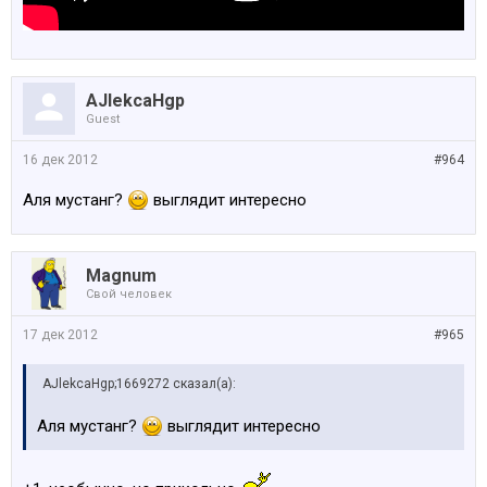
AJlekcaHgp
Guest
16 дек 2012
#964
Аля мустанг?
выглядит интересно
Magnum
Свой человек
17 дек 2012
#965
AJlekcaHgp;1669272 сказал(а):
Аля мустанг?
выглядит интересно