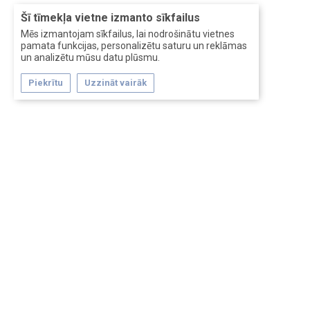
Šī tīmekļa vietne izmanto sīkfailus
Mēs izmantojam sīkfailus, lai nodrošinātu vietnes
pamata funkcijas, personalizētu saturu un reklāmas
un analizētu mūsu datu plūsmu.
Piekrītu
Uzzināt vairāk
Forum software by XenForo™
Перевод:
XF-Russia.ru
Сделано в
Entrypoint
Обратная связь
Помощь
Условия и правила