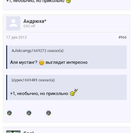
+1, необычно, но прикольно
Андрюха*
DSC off
17 дек 2012
#966
AJlekcaHgp;1669272 сказал(а):
Аля мустанг?
выглядит интересно
Шурик;1669489 сказал(а):
+1, необычно, но прикольно