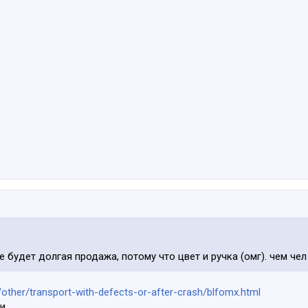
же будет долгая продажа, потому что цвет и ручка (омг). чем че
/other/transport-with-defects-or-after-crash/blfomx.html
и.