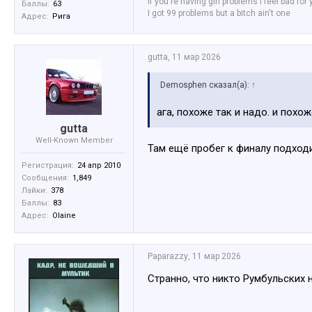
If you're having girl problems I feel bad for
Баллы:
63
I got 99 problems but a bitch ain't one
Адрес:
Рига
gutta
,
11 мар 2026
Demosphen сказал(а):
↑
ага, похоже так и надо. и похо
gutta
Well-Known Member
Там ещё пробег к финалу подходи
Регистрация:
24 апр 2010
Сообщения:
1,849
Лайки:
378
Баллы:
83
Адрес:
Olaine
Paparazzy
,
11 мар 2026
Странно, что никто Румбульских 