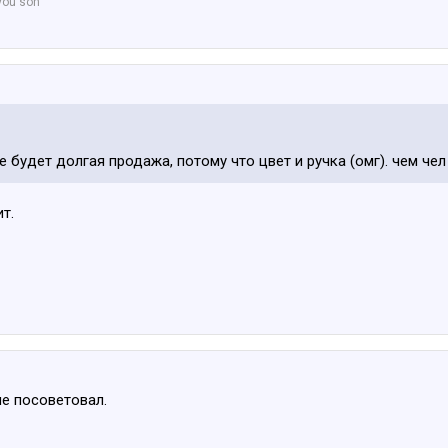
 you son
же будет долгая продажа, потому что цвет и ручка (омг). чем че
т.
не посоветовал.