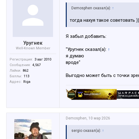
Demosphen сказал(а):
↑
тогда нахуя такое советовать ))
Я забыл добавить:
Уругнек
Well-Known Member
"Уругнек сказал(а):
↑
я думаю
Регистрация:
3 авг 2010
вроде"
Сообщения:
4,567
Лайки:
862
Выгодно может быть с точки зрен
Баллы:
113
Адрес:
Riga
Demosphen
,
10 мар 2026
sergio сказал(а):
↑