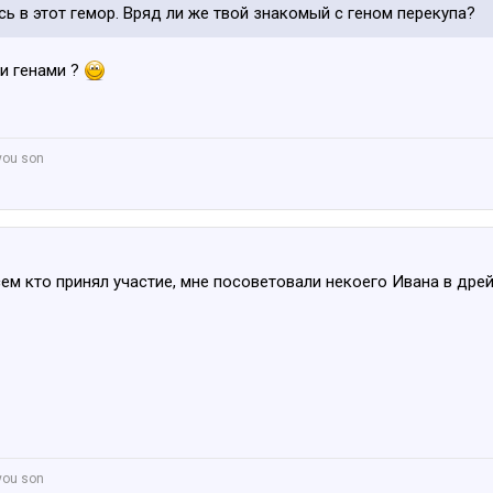
сь в этот гемор. Вряд ли же твой знакомый с геном перекупа?
и генами ?
 you son
ем кто принял участие, мне посоветовали некоего Ивана в дрейл
 you son