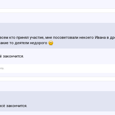
всем кто принял участие, мне посоветовали некоего Ивана в дре
 какие то деятели недорого
ё закончится.
то.
всё закончится.