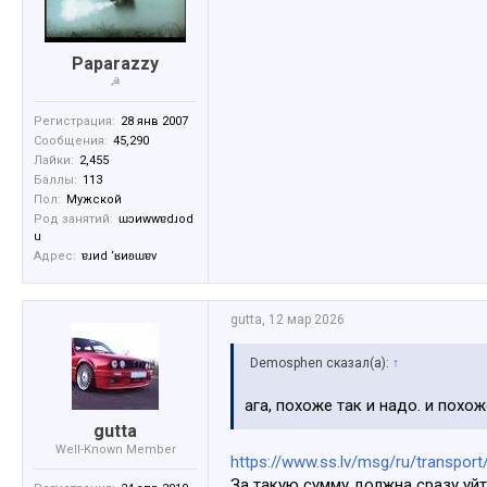
Paparazzy
☭
Регистрация:
28 янв 2007
Сообщения:
45,290
Лайки:
2,455
Баллы:
113
Пол:
Мужской
Род занятий:
ɯɔиwwɐdɹоd
u
Адрес:
ɐɹиd ‘ʁиʚɯɐv
gutta
,
12 мар 2026
Demosphen сказал(а):
↑
ага, похоже так и надо. и похо
gutta
Well-Known Member
https://www.ss.lv/msg/ru/transport
За такую сумму должна сразу уйт