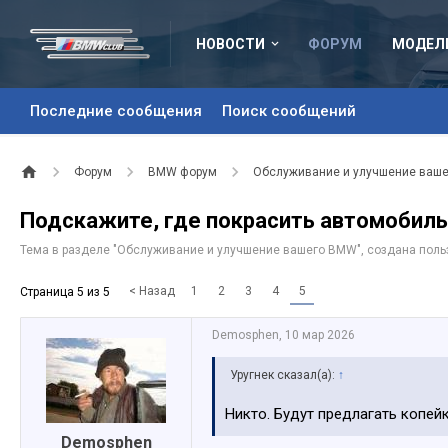
НОВОСТИ
ФОРУМ
МОДЕЛ
Последние сообщения
Поиск сообщений
Форум
BMW форум
Обслуживание и улучшение ваш
Подскажите, где покрасить автомобил
Тема в разделе "
Обслуживание и улучшение вашего BMW
", создана пол
< Назад
1
2
3
4
5
Страница 5 из 5
Demosphen
,
10 мар 2026
Уругнек сказал(а):
↑
Никто. Будут предлагать копей
Demosphen