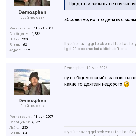
Продать и забыть, не ввязывая
Demosphen
Свой человек
абсолютно, но что делать с моим
Регистрация:
11 май 2007
Сообщения:
4,532
Лайки:
230
If you're having girl problems I feel bad for
Баллы:
63
I got 99 problems but a bitch ain't one
Адрес:
Рига
Demosphen
,
10 мар 2026
ну в общем спасибо за советы вс
какие то деятели недорого
Demosphen
Свой человек
Регистрация:
11 май 2007
Сообщения:
4,532
Лайки:
230
If you're having girl problems I feel bad for
Баллы:
63