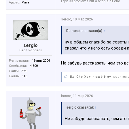
I got 99 problems but a bitch ain't one
Адрес:
Рига
sergio
,
10 мар 2026
Demosphen сказал(а):
↑
ну в общем спасибо за советы 
sergio
сказал что у него есть соседи
Свой человек
Регистрация:
19 янв 2004
Не забудь рассказать, чем это вс
Сообщения:
4,500
Лайки:
793
Баллы:
113
iks
,
Che
,
Xok-
и
ещё 1-му
нравится э
Incore
,
11 мар 2026
sergio сказал(а):
↑
Не забудь рассказать, чем это 