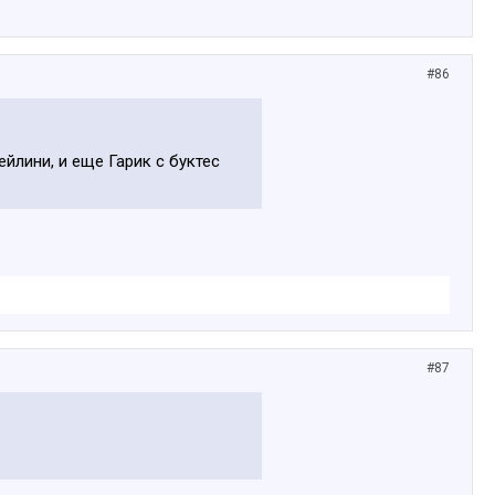
#86
йлини, и еще Гарик с буктес
#87