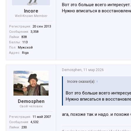
Вот это больше всего интересует
Incore
Нужно вписаться в восстановлен
Well-Known Member
Регистрация:
20 сен 2013
Сообщения:
3,358
Лайки:
838
Баллы:
113
Пол:
Мужской
Адрес:
Riga
Demosphen
,
11 мар 2026
Incore сказал(а):
↑
Вот это больше всего интересуе
Нужно вписаться в восстановле
Demosphen
Свой человек
ага, похоже так и надо. и похоже
Регистрация:
11 май 2007
Сообщения:
4,532
Лайки:
230