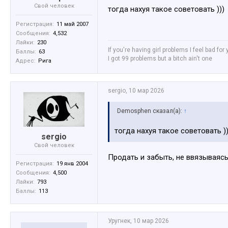
Свой человек
тогда нахуя такое советовать )))
Регистрация:
11 май 2007
Сообщения:
4,532
Лайки:
230
If you're having girl problems I feel bad for
Баллы:
63
I got 99 problems but a bitch ain't one
Адрес:
Рига
sergio
,
10 мар 2026
Demosphen сказал(а):
↑
тогда нахуя такое советовать ))
sergio
Свой человек
Продать и забыть, не ввязываясь
Регистрация:
19 янв 2004
Сообщения:
4,500
Лайки:
793
Баллы:
113
Уругнек
,
10 мар 2026