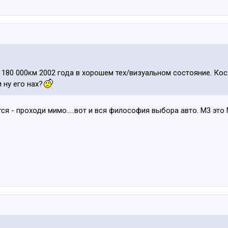
 180 000км 2002 года в хорошем тех/визуальном состояние. Ко
 ну его нах?
ится - проходи мимо.....вот и вся философия выбора авто. М3 эт