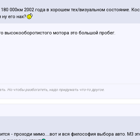
 180 000км 2002 года в хорошем тех/визуальном состояние. Ко
 ну его нах?
ого высокооборотистого мотора это большой пробег.
ть. Но чтобы разбогатеть, надо придумать что-то другое.
вится - проходи мимо.....вот и вся философия выбора авто. М3 э