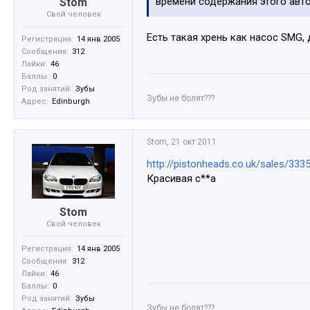
времени содержания этого авто
Stom
Свой человек
Есть такая хрень как насос SMG,
Регистрация:
14 янв 2005
Сообщения:
312
Лайки:
46
Баллы:
0
Род занятий:
Зубы
Зубы не болят???
Адрес:
Edinburgh
Stom
,
21 окт 2011
http://pistonheads.co.uk/sales/333
Красивая с**а
Stom
Свой человек
Регистрация:
14 янв 2005
Сообщения:
312
Лайки:
46
Баллы:
0
Род занятий:
Зубы
Зубы не болят???