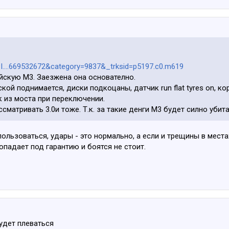
API....669532672&category=9837&_trksid=p5197.c0.m619
скую М3. Заезжена она основателно.
ой поднимается, диски подкоцаны, датчик run flat tyres on, к
к из моста при переключении.
матривать 3.0и тоже. Т.к. за такие денги М3 будет силно убит
пользоваться, удары - это нормально, а если и трещины в места
опадает под гарантию и боятся не стоит.
будет плеваться