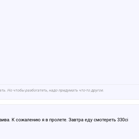
ть. Но чтобы разбогатеть, надо придумать что-то другое.
аива. К сожалению я в пролете. Завтра еду смотереть 330ci