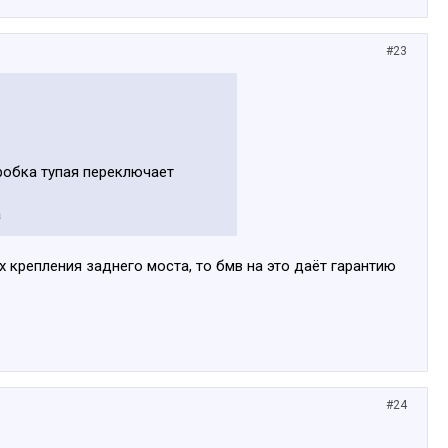
#23
оробка тупая переключает
а
х крепления заднего моста, то бмв на это даёт гарантию
#24