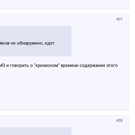
#27
сяков не обнаружено, едет
о М3 и говорить о "кризисном" времени содержания этого
#28