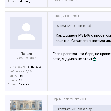
Зубы не болят???
Адрес:
Edinburgh
Павел
,
21 окт 2011
Stom;1429281 сказал(а):
Как думаете М3 Е46 с пробегом
зачетно. Стоит связываться или
Павел
Если нравится - то бери, не нрав
Свой человек
авто, я думаю не стоит
Регистрация:
5 янв 2009
Сообщения:
1,927
Лайки:
185
Баллы:
63
Адрес:
Баложи
СерыйВолк
,
21 окт 2011
Stom;1429281 сказал(а):