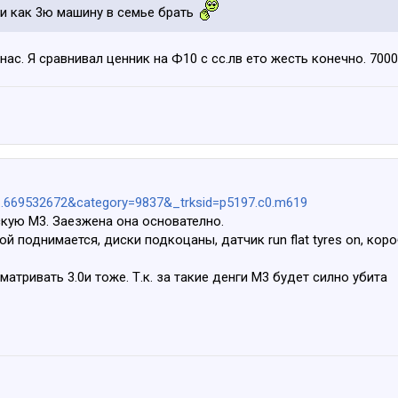
 и как 3ю машину в семье брать
нас. Я сравнивал ценник на Ф10 с сс.лв ето жесть конечно. 7000
I....669532672&category=9837&_trksid=p5197.c0.m619
кую М3. Заезжена она основателно.
й поднимается, диски подкоцаны, датчик run flat tyres on, кор
атривать 3.0и тоже. Т.к. за такие денги М3 будет силно убита