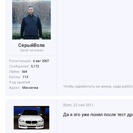
СерыйВолк
Свой человек
Регистрация:
6 авг 2007
Сообщения:
5,172
Лайки:
564
Баллы:
113
Род занятий:
.
Чтобы заработать на жизнь, надо работа
Адрес:
Маскачка
Stom
,
22 сен 2011
Да я это уже понял после тест др