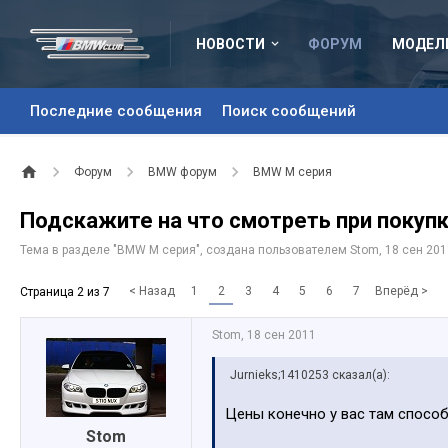
НОВОСТИ
ФОРУМ
МОДЕЛ
Последние сообщения
Поиск сообщений
Форум
BMW форум
BMW M серия
Подскажите на что смотреть при покуп
Тема в разделе "
BMW M серия
", создана пользователем
Stom
,
18 сен 201
< Назад
1
2
3
4
5
6
7
Вперёд >
Страница 2 из 7
Stom
,
18 сен 2011
Jurnieks;1410253 сказал(а):
Цены конечно у вас там спос
Stom