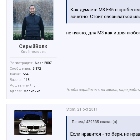
Как думаете М3 Е46 с пробегом
зачетно. Стоит связываться или
не нужно, для М3 как и для люб
СерыйВолк
Свой человек
Регистрация:
6 авг 2007
Сообщения:
5,172
Лайки:
564
Баллы:
113
Род занятий:
.
Чтобы заработать на жизнь, надо работа
Адрес:
Маскачка
Stom
,
21 окт 2011
Павел;1429335 сказал(а):
Если нравится - то бери, не нра