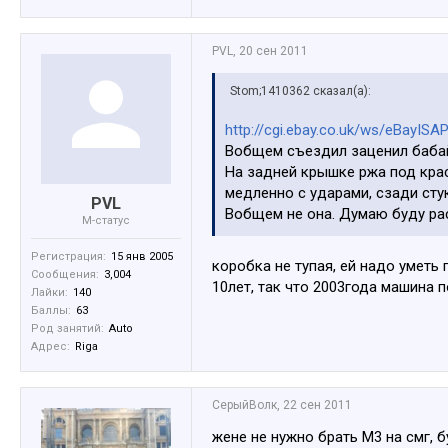
PVL
,
20 сен 2011
Stom;1410362 сказал(а):
http://cgi.ebay.co.uk/ws/eBayIS
Вобщем съездил заценил бабай
На задней крышке ржа под краск
медленно с ударами, сзади сту
PVL
Вобщем не она. Думаю буду расс
M-статус
Регистрация:
15 янв 2005
коробка не тупая, ей надо уметь 
Сообщения:
3,004
10лет, так что 2003года машина п
Лайки:
140
Баллы:
63
Род занятий:
Auto
Адрес:
Riga
СерыйВолк
,
22 сен 2011
жене не нужно брать М3 на смг, 