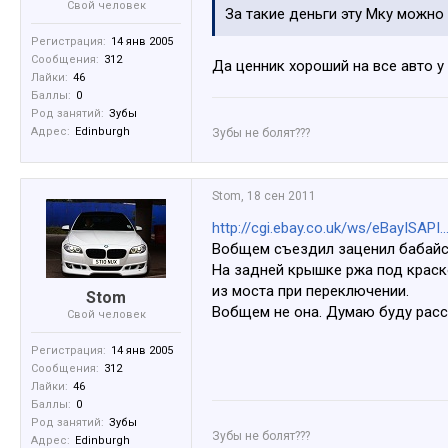
Свой человек
За такие деньги эту Мку можно
Регистрация:
14 янв 2005
Сообщения:
312
Да ценник хороший на все авто у 
Лайки:
46
Баллы:
0
Род занятий:
Зубы
Адрес:
Edinburgh
Зубы не болят???
Stom
,
18 сен 2011
http://cgi.ebay.co.uk/ws/eBayISAP
Вобщем съездил заценил бабайс
На задней крышке ржа под краско
из моста при переключении.
Stom
Вобщем не она. Думаю буду рассм
Свой человек
Регистрация:
14 янв 2005
Сообщения:
312
Лайки:
46
Баллы:
0
Род занятий:
Зубы
Зубы не болят???
Адрес:
Edinburgh