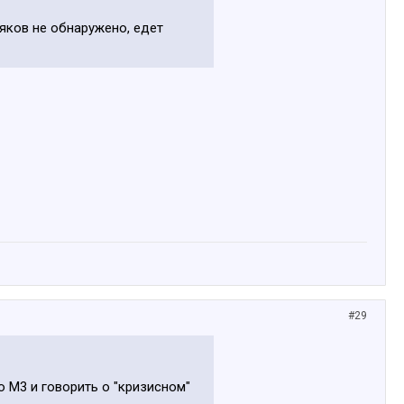
сяков не обнаружено, едет
#29
то М3 и говорить о "кризисном"