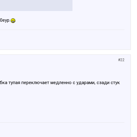
0еур.
#22
обка тупая переключает медленно с ударами, сзади стук