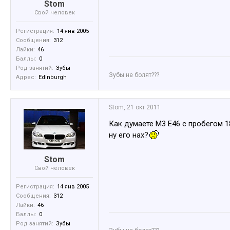
Stom
Свой человек
Регистрация:
14 янв 2005
Сообщения:
312
Лайки:
46
Баллы:
0
Род занятий:
Зубы
Зубы не болят???
Адрес:
Edinburgh
Stom
,
21 окт 2011
Как думаете М3 Е46 с пробегом 1
ну его нах?
Stom
Свой человек
Регистрация:
14 янв 2005
Сообщения:
312
Лайки:
46
Баллы:
0
Род занятий:
Зубы