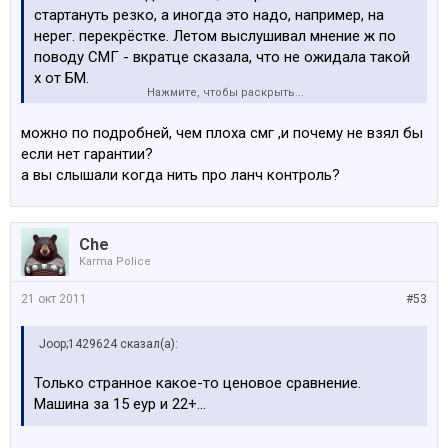
стартануть резко, а иногда это надо, например, на
нерег. перекрёстке. Летом выслушивал мнение ж по
поводу СМГ - вкратце сказала, что не ожидала такой
х от БМ.
Нажмите, чтобы раскрыть...
Тот, кто говорит, что на этой коробке надо уметь
ездит, мягко говоря лукавит, наверно от большой
можно по подробней, чем плоха смг ,и почему не взял бы
любви к БМ.
если нет гарантии?
а вы слышали когда нить про ланч контроль?
Che
Karma Police
21 окт 2011
#53
Joop;1429624 сказал(а):
Только странное какое-то ценовое сравнение.
Машина за 15 еур и 22+...