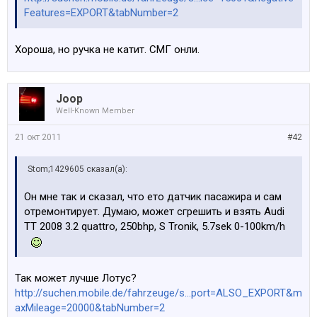
Features=EXPORT&tabNumber=2
Хороша, но ручка не катит. СМГ онли.
Joop
Well-Known Member
21 окт 2011
#42
Stom;1429605 сказал(а):
Он мне так и сказал, что ето датчик пасажира и сам
отремонтирует. Думаю, может сгрешить и взять Audi
TT 2008 3.2 quattro, 250bhp, S Tronik, 5.7sek 0-100km/h
Так может лучше Лотус?
http://suchen.mobile.de/fahrzeuge/s...port=ALSO_EXPORT&m
axMileage=20000&tabNumber=2