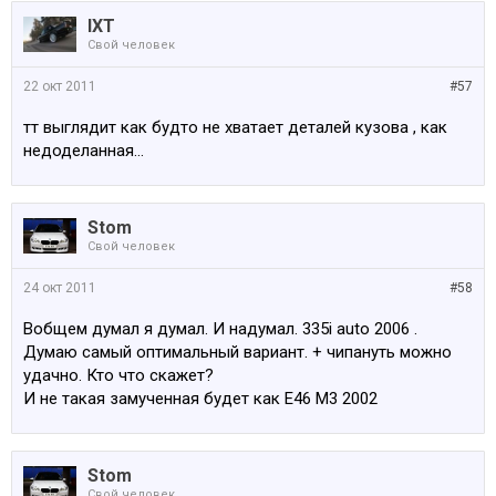
IXT
Свой человек
22 окт 2011
#57
тт выглядит как будто не хватает деталей кузова , как
недоделанная...
Stom
Свой человек
24 окт 2011
#58
Вобщем думал я думал. И надумал. 335i auto 2006 .
Думаю самый оптимальный вариант. + чипануть можно
удачно. Кто что скажет?
И не такая замученная будет как Е46 М3 2002
Stom
Свой человек