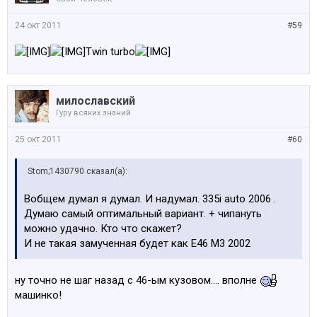
24 окт 2011
#59
Twin turbo
милославский
Гуру всяких знаний
25 окт 2011
#60
Stom;1430790 сказал(а):
Вобщем думал я думал. И надумал. 335i auto 2006 .
Думаю самый оптимальный вариант. + чипануть
можно удачно. Кто что скажет?
И не такая замученная будет как Е46 М3 2002
ну точно не шаг назад с 46-ым кузовом.... вполне
машинко!