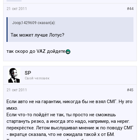
21 окт 2011
#44
Joop;1429609 сказал(а):
Так может лучше Лотус?
так скоро до VAZ дойдете
SP
Свой человек
21 окт 2011
#45
Если авто не на гарантии, никогда бы не взял СМГ. Ну это
имхо.
Если что-то пойдёт не так, ты просто не сможешь
стартануть резко, а иногда это надо, например, на нерег.
перекрёстке. Летом выслушивал мнение ж по поводу СМГ
- вкратце сказала, что не ожидала такой х от БМ.