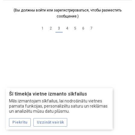
(Вы должны войти или зарегистрироваться, чтобы разместить
сообщение.)
1
2
3
4
5
6
7
Šī tīmekļa vietne izmanto sīkfailus
Mēs izmantojam sīkfailus, lai nodrošinātu vietnes
pamata funkcijas, personalizētu saturu un reklāmas
un analizētu mūsu datu plūsmu.
Piekrītu
Uzzināt vairāk