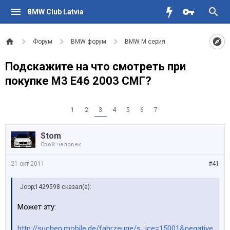
BMW Club Latvia
Форум
BMW форум
BMW M серия
Подскажите на что смотреть при
покупке М3 Е46 2003 СМГ?
1
2
3
4
5
6
7
Stom
Свой человек
21 окт 2011
#41
Joop;1429598 сказал(а):
Может эту:
http://suchen.mobile.de/fahrzeuge/s...ice=15001&negative