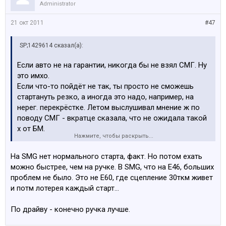
Administrator
21 окт 2011
#47
SP;1429614 сказал(а):
Если авто не на гарантии, никогда бы не взял СМГ. Ну
это имхо.
Если что-то пойдёт не так, ты просто не сможешь
стартануть резко, а иногда это надо, например, на
нерег. перекрёстке. Летом выслушивал мнение ж по
поводу СМГ - вкратце сказала, что не ожидала такой
х от БМ.
Нажмите, чтобы раскрыть...
Тот, кто говорит, что на этой коробке надо уметь
ездит, мягко говоря лукавит, наверно от большой
На SMG нет нормального старта, факт. Но потом ехать
любви к БМ.
можно быстрее, чем на ручке. В SMG, что на Е46, больших
проблем не было. Это не Е60, где сцепление 30ткм живет
и потм лотерея каждый старт...
По драйву - конечно ручка лучше.