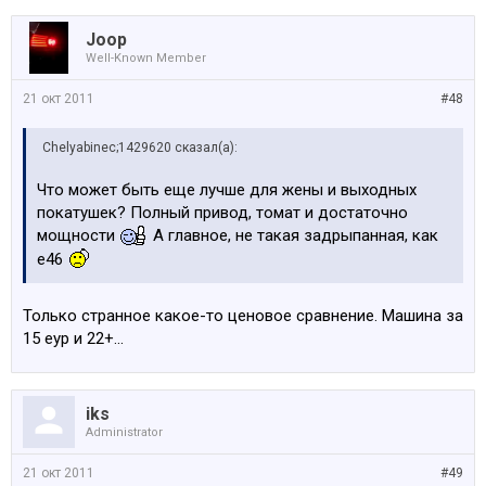
Joop
Well-Known Member
21 окт 2011
#48
Chelyabinec;1429620 сказал(а):
Что может быть еще лучше для жены и выходных
покатушек? Полный привод, томат и достаточно
мощности
А главное, не такая задрыпанная, как
е46
Только странное какое-то ценовое сравнение. Машина за
15 еур и 22+...
iks
Administrator
21 окт 2011
#49