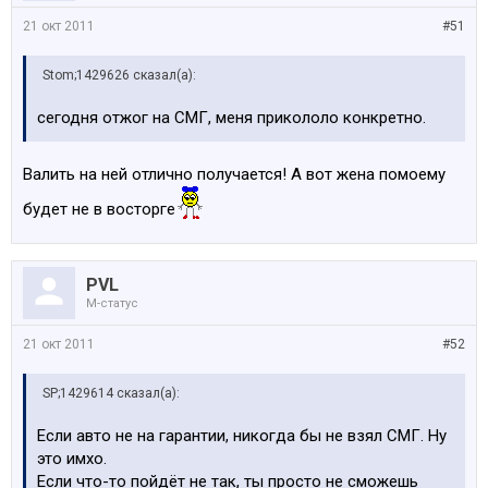
21 окт 2011
#51
Stom;1429626 сказал(а):
сегодня отжог на СМГ, меня прикололо конкретно.
Валить на ней отлично получается! А вот жена помоему
будет не в восторге
PVL
M-статус
21 окт 2011
#52
SP;1429614 сказал(а):
Если авто не на гарантии, никогда бы не взял СМГ. Ну
это имхо.
Если что-то пойдёт не так, ты просто не сможешь