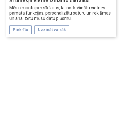
Šī tīmekļa vietne izmanto sīkfailus
Mēs izmantojam sīkfailus, lai nodrošinātu vietnes
pamata funkcijas, personalizētu saturu un reklāmas
un analizētu mūsu datu plūsmu.
Piekrītu
Uzzināt vairāk
Forum software by XenForo™
Перевод:
XF-Russia.ru
Сделано в
Entrypoint
Обратная связь
Помощь
Условия и правила