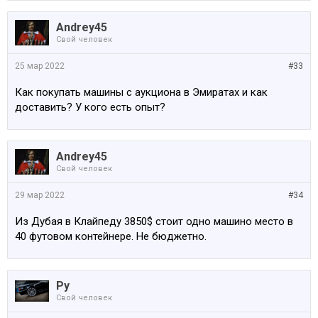
меньше чем у нас стоят.
Andrey45
В прошлом году довольно много свежих полуторо
Свой человек
годовалых 213, с пробегами до 30 продавалось по
25-27к евро
.
25 мар 2022
#33
Как покупать машины с аукциона в Эмиратах и как
доставить? У кого есть опыт?
Andrey45
Свой человек
29 мар 2022
#34
Из Дубая в Клайпеду 3850$ стоит одно машино место в
40 футовом контейнере. Не бюджетно.
Ру
Свой человек