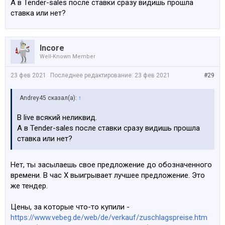
А в Tender-sales после ставки сразу видишь прошла
Очень много вариантов, что продается из под
ставка или нет?
военных, они без доков, сертификатов и не
растаможены (это в основном форды всякие будут).
Остальное, вроде все понятно.
Incore
Выйграл-заплатил-забрал
Well-Known Member
финальные цены для обоих типов аукционов по
23 фев 2021
Последнее редактирование:
23 фев 2021
#29
ссылкам в самом низу страницы
Andrey45 сказал(а):
↑
В live всякий неликвид.
А в Tender-sales после ставки сразу видишь прошла
ставка или нет?
Нет, ты засылаешь свое предложение до обозначенного
времени. В час Х выигрывает лучшее предложение. Это
же тендер.
Цены, за которые что-то купили -
https://www.vebeg.de/web/de/verkauf/zuschlagspreise.htm