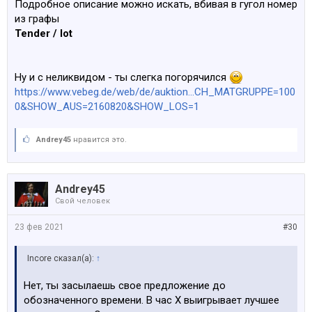
Подробное описание можно искать, вбивая в гугол номер
из графы
Tender / lot
Ну и с неликвидом - ты слегка погорячился
https://www.vebeg.de/web/de/auktion...CH_MATGRUPPE=100
0&SHOW_AUS=2160820&SHOW_LOS=1
Andrey45
нравится это.
Andrey45
Свой человек
23 фев 2021
#30
Incore сказал(а):
↑
Нет, ты засылаешь свое предложение до
обозначенного времени. В час Х выигрывает лучшее