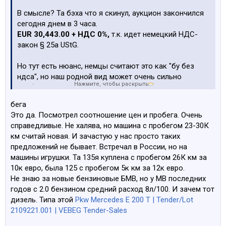
В смысле? Та бэха что я скинул, аукцион закончился
сегодня днем в 3 часа.
EUR 30,443.00 + НДС 0%,
т.к. идет немецкий НДС-
закон § 25a UStG.
Но тут есть нюанс, немцы считают это как "бу без
ндса", но наш родной вид может очень сильно
Нажмите, чтобы раскрыть...
возбудится от такой формулировки
Сколько уже торговцев машинами на этом полегло -
бега
хз, но тут уже больше вопрос, кто главнее, немецкий
Это да. Посмотрел соотношение цен и пробега. Очень
центробанк или латвийский вид
справедливые. Не халява, но машина с пробегом 23-30К
км считай новая. И зачастую у нас просто таких
Какие-то позиции бывает и с НДС +19% проходят.
предложений не бывает. Встречал в России, но на
машины игрушки. Та 135я куплена с пробегом 26К км за
Но вебег это не совсем аукцион жеж, это площадка
10к евро, была 125 с пробегом 5к км за 12к евро.
бундестага для продажи своего барахла.
Не знаю за новые бензиновые БМВ, но у МВ последних
По поводу цен - тут несколько иначе, дешевое говно
годов с 2.0 бензином средний расход 8л/100. И зачем тот
улетает по ценам только так.
дизель. Типа этой
Pkw Mercedes E 200 T | Tender/Lot
2109221.001 | VEBEG Tender-Sales
А всякие относительно свежие (1-3 года)
премиумы типа пятерок / ешек, реально на 10