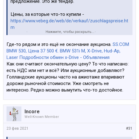
предложение. Это же тендер.
Цены, за которые что-то купили -
https://www.vebeg.de/web/de/verkauf/zuschlagspreise.ht
m
Нажмите, чтобы раскрыть...
Подробное описание можно искать, вбивая в гугол
номер из графы
Где-то рядом и это ещё не окончание аукциона.
SS.COM
Tender / lot
BMW 530, Цена 37 500 €. BMW 531i M, X-Drive, Hud-Ap,
Laser Подробности обмен x-Drive - Объявления
Как они считают окончательную цену? То что написано:
Ну и с неликвидом - ты слегка погорячился
есть НДС или нет и всё? Или аукционные добавляют?
https://www.vebeg.de/web/de/auktion...CH_MATGRUPPE=
Голландские аукционы часто на ажиотаже впаривают
1000&SHOW_AUS=2160820&SHOW_LOS=1
дороже рыночной стоимости. Уже смотреть не
интересно. Редко можно вымутить что-то достойное.
Incore
Well-Known Member
23 фев 2021
#31