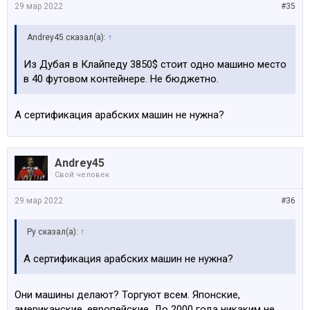
29 мар 2022
#35
Andrey45 сказал(а):
↑
Из Дубая в Клайпеду 3850$ стоит одно машино место
в 40 футовом контейнере. Не бюджетно.
А сертификация арабских машин не нужна?
Andrey45
Свой человек
29 мар 2022
#36
Ру сказал(а):
↑
А сертификация арабских машин не нужна?
Они машины делают? Торгуют всем. Японские,
американские, европейские. До 2000 года никаким не