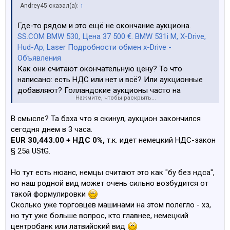
Andrey45 сказал(а):
↑
Где-то рядом и это ещё не окончание аукциона.
SS.COM BMW 530, Цена 37 500 €. BMW 531i M, X-Drive,
Hud-Ap, Laser Подробности обмен x-Drive -
Объявления
Как они считают окончательную цену? То что
написано: есть НДС или нет и всё? Или аукционные
добавляют? Голландские аукционы часто на
Нажмите, чтобы раскрыть...
ажиотаже впаривают дороже рыночной стоимости.
Уже смотреть не интересно. Редко можно вымутить
В смысле? Та бэха что я скинул, аукцион закончился
что-то достойное.
сегодня днем в 3 часа.
EUR 30,443.00 + НДС 0%,
т.к. идет немецкий НДС-закон
§ 25a UStG.
Но тут есть нюанс, немцы считают это как "бу без ндса",
но наш родной вид может очень сильно возбудится от
такой формулировки
Сколько уже торговцев машинами на этом полегло - хз,
но тут уже больше вопрос, кто главнее, немецкий
центробанк или латвийский вид