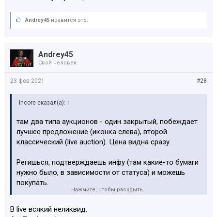
Andrey45
нравится это.
Andrey45
Свой человек
23 фев 2021
#28
Incore сказал(а):
↑
там два типа аукционов - один закрытый, побеждает
лучшее предложение (иконка слева), второй
классический (live auction). Цена видна сразу.
Регишься, подтверждаешь инфу (там какие-то бумаги
нужно было, в зависимости от статуса) и можешь
покупать.
Нажмите, чтобы раскрыть...
Мелочевку шлют почтой куда угодно, с машинами
В live всякий неликвид.
надо смотреть.