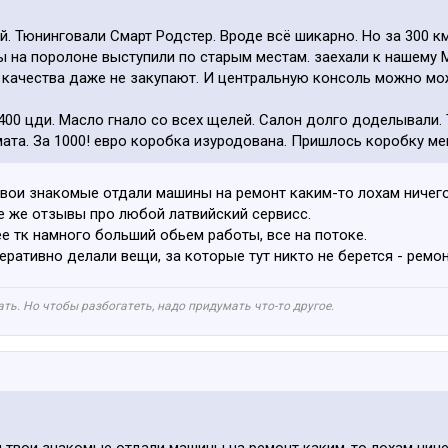
 Тюнинговали Смарт Родстер. Вроде всё шикарно. Но за 300 к
лы на поролоне выступили по старым местам. заехали к нашему 
о качества даже не закупают. И центральную консоль можно мо
400 цди. Масло гнало со всех щелей. Салон долго доделывали. 
ата. За 1000! евро коробка изуродована. Пришлось коробку ме
 твои знакомые отдали машины на ремонт каким-то лохам ничего
е же отзывы про любой латвийский сервисс.
е тк намного больший обьем работы, все на потоке.
еративно делали вещи, за которые тут никто не берется - ремон
ть. Но чтобы разбогатеть, надо придумать что-то другое.