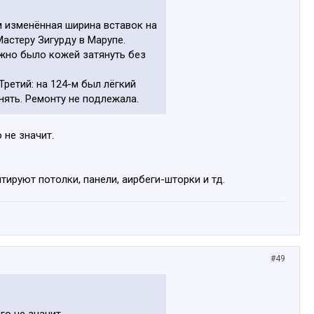
м изменённая ширина вставок на
Мастеру Зигурду в Марупе.
жно было кожей затянуть без
Третий: на 124-м был лёгкий
нять. Ремонту не подлежала.
 не значит.
тируют потолки, панели, аирбеги-шторки и тд.
#49