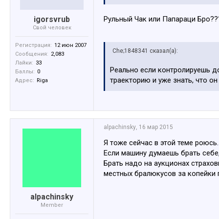
igorsvrub
Рульный Чак или Папараци Бро?
Свой человек
Регистрация:
12 июн 2007
Che;1848341 сказал(а):
Сообщения:
2,083
Лайки:
33
Реально если контролируешь до
Баллы:
0
траекторию и уже знать, что он
Адрес:
Riga
alpachinsky
,
16 мар 2015
Я тоже сейчас в этой теме роюсь.
Если машину думаешь брать себе,
Брать надо на аукционах страхо
местных бралюкусов за копейки 
alpachinsky
Member