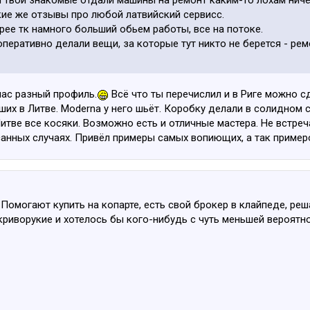
ли твои знакомые отдали машины на ремонт каким-то лохам ниче
кие же отзывы про любой латвийский сервисс.
рее тк намного больший обьем работы, все на потоке.
оперативно делали вещи, за которые тут никто не берется - рем
нас разный профиль.
Всё что ты перечислил и в Риге можно сд
ших в Литве. Moderna у него шьёт. Коробку делали в солидном с
 Литве все косяки. Возможно есть и отличные мастера. Не встр
санных случаях. Привёл примеры самых вопиющих, а так пример
Помогают купить на копарте, есть свой брокер в клайпеде, р
 криворукие и хотелось бы кого-нибудь с чуть меньшей вероят