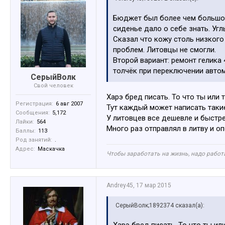
Бюджет был более чем большой.
сиденье дало о себе знать. Уг
Сказал что кожу столь низког
проблем. Литовцы не смогли.
Второй вариант: ремонт гелика 
толчёк при переключении автом
СерыйВолк
Свой человек
Харэ бред писать. То что ты или
Регистрация:
6 авг 2007
Тут каждый может написать таки
Сообщения:
5,172
У литовцев все дешевле и быстре
Лайки:
564
Много раз отправлял в литву и оп
Баллы:
113
Род занятий:
.
Адрес:
Маскачка
Чтобы заработать на жизнь, надо работа
Andrey45
,
17 мар 2015
СерыйВолк;1892374 сказал(а):