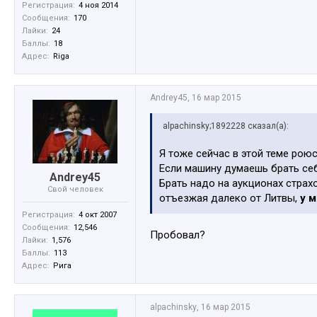
Регистрация:
4 ноя 2014
Сообщения:
170
Лайки:
24
Баллы:
18
Адрес:
Riga
Andrey45
,
16 мар 2015
alpachinsky;1892228 сказал(а):
Я тоже сейчас в этой теме роюс
Если машину думаешь брать себ
Andrey45
Брать надо на аукционах стра
Свой человек
отъезжая далеко от Литвы,
у 
Регистрация:
4 окт 2007
Сообщения:
12,546
Пробовал?
Лайки:
1,576
Баллы:
113
Адрес:
Рига
alpachinsky
,
16 мар 2015