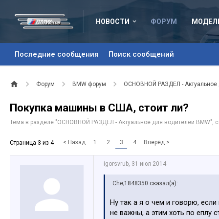
НОВОСТИ
ФОРУМ
МОДЕЛ
Последние сообщения
Поиск сообщений
Форум
BMW форум
ОСНОВНОЙ РАЗДЕЛ - Актуальное
Покупка машины в США, стоит ли?
Тема в разделе "
ОСНОВНОЙ РАЗДЕЛ - Актуальное для водителей BMW
",
< Назад
1
2
3
4
Вперёд >
Страница 3 из 4
igorsvrub
,
31 июл 2014
Che;1848350 сказал(а):
Ну так а я о чем и говорю, есл
не важны, а этим хоть по еплу 