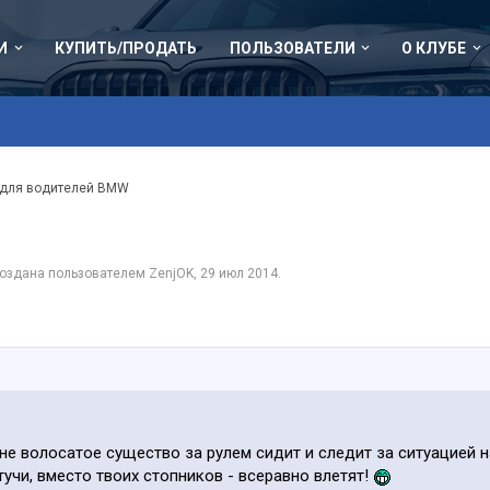
И
КУПИТЬ/ПРОДАТЬ
ПОЛЬЗОВАТЕЛИ
О КЛУБЕ
 для водителей BMW
 создана пользователем
ZenjOK
,
29 июл 2014
.
и не волосатое существо за рулем сидит и следит за ситуацией 
стучи, вместо твоих стопников - всеравно влетят!