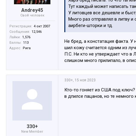
Харэ бред писать. То что ты и
Тут каждый может написать та
Andrey45
У литовцев все дешевле и быст
Свой человек
Много раз отправлял в литву и 
аирбеги-шторки и тд.
Регистрация:
4 окт 2007
Сообщения:
12,546
Лайки:
1,576
Не бред, а констатация факта. У 
Баллы:
113
шил кожу считается одним из луч
Адрес:
Рига
П.С. Ни кто не утверждает что в
слишком много прилипало, в опи
330+
,
15 ноя 2023
Кто-то гоняет из США под ключ? 
в дпилсе пацанов, но те немного
330+
New Member