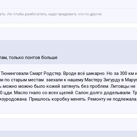
ть. Но чтобы разбогатеть, надо придумать что-то другое.
 там, только понтов больше
Тюнинговали Смарт Родстер. Вроде всё шикарно. Но за 300 км 
ли по старым местам. заехали к нашему Мастеру Зигурду в Мару
ь можно можно было кожей затянуть без проблем. Литовцы не 
00 цди. Масло гнало со всех щелей. Салон долго доделывали. Т
 изуродована. Пришлось коробку менять. Ремонту не подлежала