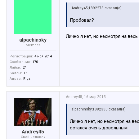
Andrey45;1892278 сказал(а):
Пробовал?
Лично я нет, но несмотря на вес
alpachinsky
Member
Регистрация:
4 ноя 2014
Сообщения:
170
Лайки:
24
Баллы:
18
Адрес:
Riga
Andrey45
,
16 мар 2015
alpachinsky;1892330 сказал(а):
Лично я нет, но несмотря на ве
остался очень довольным.
Andrey45
Свой человек