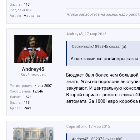
Баллы:
113
Род занятий:
.
Чтобы заработать на жизнь, надо работа
Адрес:
Маскачка
Andrey45
,
17 мар 2015
СерыйВолк;1892345 сказал(а):
У нас такие же косяпоры как и
Andrey45
Бюджет был более чем большой. 
Свой человек
знать. Углы на поролоне выступи
Регистрация:
4 окт 2007
закупают. И центральную консол
Сообщения:
12,546
Второй вариант: ремонт гелика 4
Лайки:
1,576
автомата. За 1000! евро коробка
Баллы:
113
Адрес:
Рига
СерыйВолк
,
17 мар 2015
Andrey45;1892372 сказал(а):