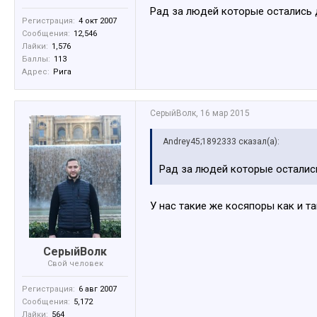
Рад за людей которые остались 
Регистрация:
4 окт 2007
Сообщения:
12,546
Лайки:
1,576
Баллы:
113
Адрес:
Рига
СерыйВолк
,
16 мар 2015
Andrey45;1892333 сказал(а):
Рад за людей которые осталис
У нас такие же косяпоры как и т
СерыйВолк
Свой человек
Регистрация:
6 авг 2007
Сообщения:
5,172
Лайки:
564