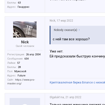
Баллы:
63
Адрес:
Гандурас
Nick
,
17 мар 2022
Nobody сказал(а):
↑
с ней там все хорошо?
Nick
Свой человек
Уже нет.
Регистрация:
26 апр 2004
Ей предсказали быструю кончину, 
Сообщения:
654
Лайки:
57
Баллы:
28
Пол:
Мужской
Адрес:
Future
Сайт:
https://www.pro-
Криптовалютная биржа Binance с низкой
master.org/
0lgaluk1na
,
21 апр 2022
Только умная женщина сможет со