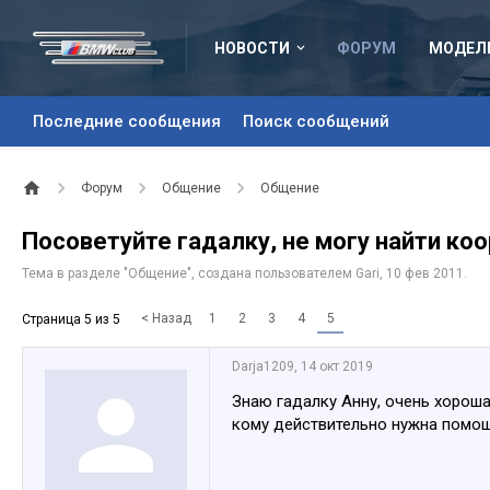
НОВОСТИ
ФОРУМ
МОДЕЛ
Последние сообщения
Поиск сообщений
Форум
Общение
Общение
Посоветуйте гадалку, не могу найти коо
Тема в разделе "
Общение
", создана пользователем
Gari
,
10 фев 2011
.
< Назад
1
2
3
4
5
Страница 5 из 5
Darja1209
,
14 окт 2019
Знаю гадалку Анну, очень хороша
кому действительно нужна помо