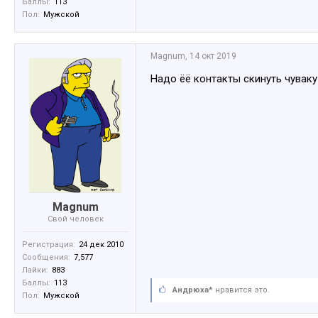
Баллы:
113
Пол:
Мужской
Magnum
,
14 окт 2019
Надо ёё контакты скинуть чуваку
Magnum
Свой человек
Регистрация:
24 дек 2010
Сообщения:
7,577
Лайки:
883
Баллы:
113
Андрюха*
нравится это.
Пол:
Мужской