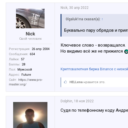
Nick
,
30 апр 2022
0lgaluk1na сказал(а):
↑
Буквально пару обрядов и при
Nick
Свой человек
Ключевое слово - возвращался.
Регистрация:
26 апр 2004
Но видимо всё же не прижился
Сообщения:
654
Лайки:
57
Баллы:
28
Криптовалютная биржа Binance с низкой
Пол:
Мужской
Адрес:
Future
Сайт:
https://www.pro-
HELLena
нравится это.
master.org/
Dolphin
,
18 ноя 2022
Судя по телефонному коду Андре