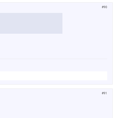
#90
#91