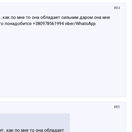
#84
. как по мне то она обладает сильним даром она мне
то понадобится +380978561994 viber/WhatsApp
#85
т.. как по мне то она обладает