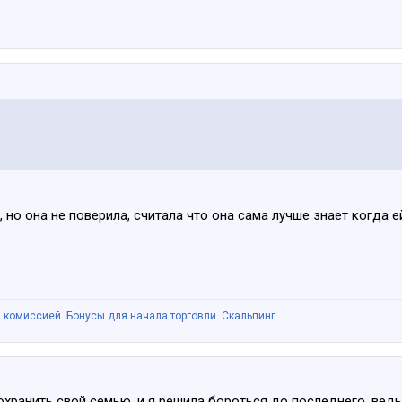
но она не поверила, считала что она сама лучше знает когда е
 комиссией. Бонусы для начала торговли. Скальпинг.
хранить свой семью, и я решила бороться до последнего, ведь