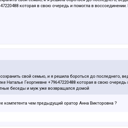
647220488 которая в свою очередь и помогла в воссоединении.
охранить свой семью, и я решила бороться до последнего, ве
лке Наталье Георгиевне +79647220488 которая в свою очередь 
ятные беседы и муж уже возвращался домой
ее компетента чем предыдущий оратор Анна Викторовна ?