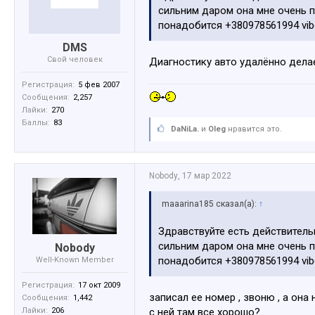
сильним даром она мне очень п
понадобится +380978561994 vi
DMS
Свой человек
Диагностику авто удалённо дела
Регистрация:
5 фев 2007
Сообщения:
2,257
Лайки:
270
Баллы:
83
DaNiLa.
и
Oleg
нравится это.
Nobody
,
17 мар 2022
maaarina185 сказал(а):
↑
Здравствуйте есть действитель
сильним даром она мне очень п
Nobody
понадобится +380978561994 vi
Well-Known Member
Регистрация:
17 окт 2009
записал ее номер , звоню , а она
Сообщения:
1,442
Лайки:
206
с ней там все хорошо?