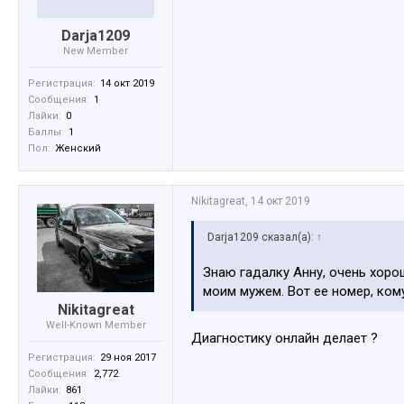
Darja1209
New Member
Регистрация:
14 окт 2019
Сообщения:
1
Лайки:
0
Баллы:
1
Пол:
Женский
Nikitagreat
,
14 окт 2019
Darja1209 сказал(а):
↑
Знаю гадалку Анну, очень хоро
моим мужем. Вот ее номер, ко
Nikitagreat
Well-Known Member
Диагностику онлайн делает ?
Регистрация:
29 ноя 2017
Сообщения:
2,772
Лайки:
861