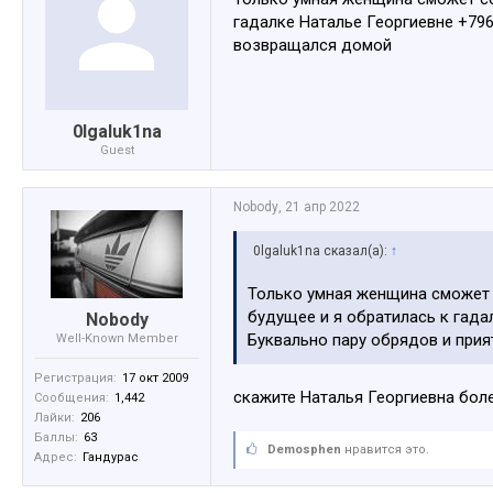
гадалке Наталье Георгиевне +79
возвращался домой
0lgaluk1na
Guest
Nobody
,
21 апр 2022
0lgaluk1na сказал(а):
↑
Только умная женщина сможет с
будущее и я обратилась к гада
Nobody
Буквально пару обрядов и при
Well-Known Member
Регистрация:
17 окт 2009
скажите Наталья Георгиевна бол
Сообщения:
1,442
Лайки:
206
Баллы:
63
Demosphen
нравится это.
Адрес:
Гандурас