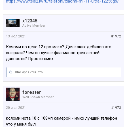
https://www.tele2.lv/ru/telefoni/xiaomi-mi-11-ultra-12256gb/
x12345
Active Member
13 июл 2021
#1972
Ксяоми по цене 12 про макс? Для каких дебилов это
высрали? Чем он лучше флагманов трех летней
давности? Просто смех.
Che
нравится это.
forester
Well-Known Member
20 июл 2021
#1973
ксяоми нота 10 с 108мп камерой - имхо лучший телефон
что у меня был.