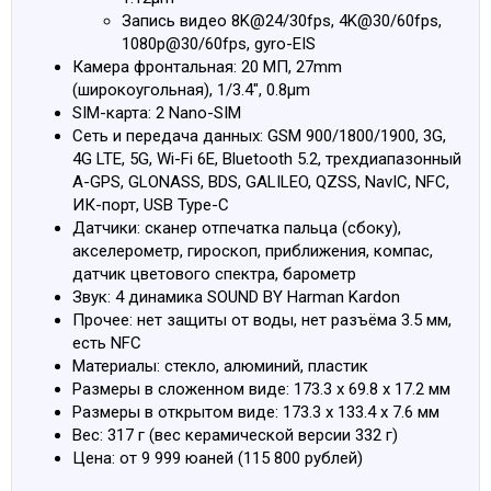
Запись видео 8K@24/30fps, 4K@30/60fps,
1080p@30/60fps, gyro-EIS
Камера фронтальная: 20 МП, 27mm
(широкоугольная), 1/3.4", 0.8μm
SIM-карта: 2 Nano-SIM
Сеть и передача данных: GSM 900/1800/1900, 3G,
4G LTE, 5G, Wi-Fi 6E, Bluetooth 5.2, трехдиапазонный
A-GPS, GLONASS, BDS, GALILEO, QZSS, NavIC, NFC,
ИК-порт, USB Type-C
Датчики: сканер отпечатка пальца (сбоку),
акселерометр, гироскоп, приближения, компас,
датчик цветового спектра, барометр
Звук: 4 динамика SOUND BY Harman Kardon
Прочее: нет защиты от воды, нет разъёма 3.5 мм,
есть NFC
Материалы: стекло, алюминий, пластик
Размеры в сложенном виде: 173.3 x 69.8 x 17.2 мм
Размеры в открытом виде: 173.3 x 133.4 x 7.6 мм
Вес: 317 г (вес керамической версии 332 г)
Цена: от 9 999 юаней (115 800 рублей)