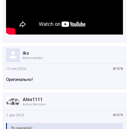
iks
Administrator
13 сен 2024
#1978
Оригинально!
Alex1111
Active Member
2 дек 2024
#1979
Ру сказал(а):
↑