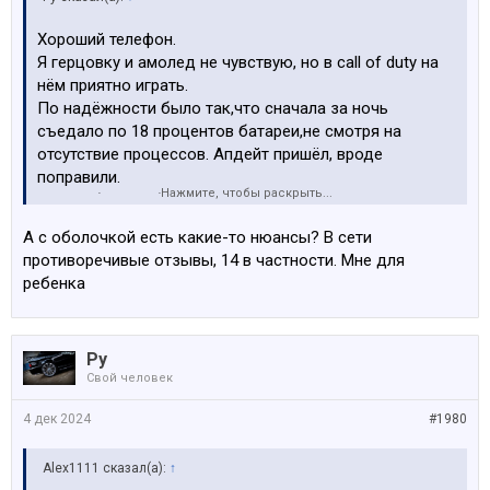
Хороший телефон.
Я герцовку и амолед не чувствую, но в call of duty на
нём приятно играть.
По надёжности было так,что сначала за ночь
съедало по 18 процентов батареи,не смотря на
отсутствие процессов. Апдейт пришёл, вроде
поправили.
Нажмите, чтобы раскрыть...
По удобству я бы сказал что лучше чем росо хз и
размером и оболочкой.
А с оболочкой есть какие-то нюансы? В сети
Да и в общем удобно.
противоречивые отзывы, 14 в частности. Мне для
Камера хорошая. Зарядка очень быстрая.
ребенка
Какие то ещё вопросы? С чем сравниваете?
Ру
Свой человек
4 дек 2024
#1980
Alex1111 сказал(а):
↑