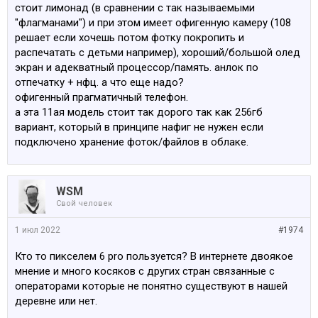
стоит лимонад (в сравнении с так называемыми
"флагманами") и при этом имеет офигенную камеру (108
решает если хочешь потом фотку покропить и
распечатать с детьми например), хороший/большой олед
экран и адекватный процессор/память. анлок по
отпечатку + нфц. а что еще надо?
офигенный прагматичный телефон.
а эта 11ая модель стоит так дорого так как 256гб
вариант, который в принципе нафиг не нужен если
подключено хранение фоток/файлов в облаке.
WSM
Свой человек
1 июл 2022
#1974
Кто то пикселем 6 pro пользуется? В интернете двоякое
мнение и много косяков с других стран связанные с
операторами которые не понятно существуют в нашей
деревне или нет.