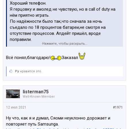
Хороший телефон.
Я герцовку и амолед не чувствую, но в call of duty на
нём приятно играть.
По надёжности было так,что сначала за ночь
съедало по 18 процентов батареи,не смотря на
отсутствие процессов. Апдейт пришёл, вроде
поправили.
Нажмите, чтобы раскрыть...
По удобству я бы сказал что лучше чем росо хз и
размером и оболочкой.
Всё понял,благодарю!
Да и в общем удобно.
Заказал
Камера хорошая. Зарядка очень быстрая.
Какие то ещё вопросы? С чем сравниваете?
Ру
нравится это.
listerman75
Well-Known Member
12 июл 2021
#1971
Ну что, как я и думал, Сяоми неуклонно дорожает и
повторяет путь Samsungа.