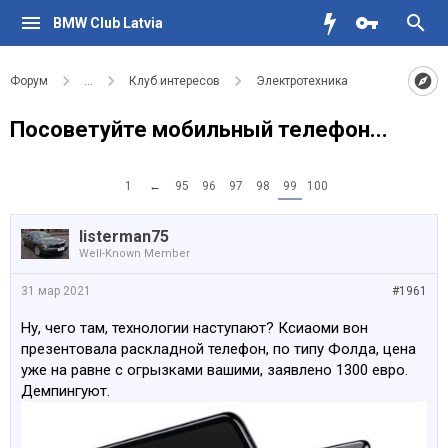
BMW Club Latvia
Форум
...
Клуб интересов
Электротехника
Посоветуйте мобильный телефон...
1
←
95
96
97
98
99
100
listerman75
Well-Known Member
31 мар 2021
#1961
Ну, чего там, технологии наступают? Ксиаоми вон
презентовала раскладной телефон, по типу Фолда, цена
уже на равне с огрызками вашими, заявлено 1300 евро.
Демпингуют.