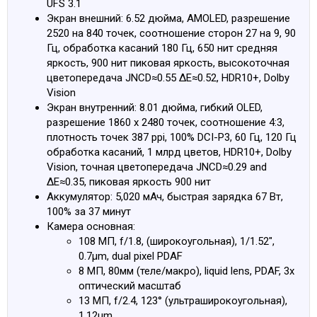
UFS 3.1
Экран внешний: 6.52 дюйма, AMOLED, разрешение
2520 на 840 точек, соотношение сторон 27 на 9, 90
Гц, обработка касаний 180 Гц, 650 нит средняя
яркость, 900 нит пиковая яркость, высокоточная
цветопередача JNCD≈0.55 ΔE≈0.52, HDR10+, Dolby
Vision
Экран внутренний: 8.01 дюйма, гибкий OLED,
разрешение 1860 x 2480 точек, соотношение 4:3,
плотность точек 387 ppi, 100% DCI-P3, 60 Гц, 120 Гц
обработка касаний, 1 млрд цветов, HDR10+, Dolby
Vision, точная цветопередача JNCD≈0.29 and
ΔE≈0.35, пиковая яркость 900 нит
Аккумулятор: 5,020 мАч, быстрая зарядка 67 Вт,
100% за 37 минут
Камера основная:
108 МП, f/1.8, (широкоугольная), 1/1.52",
0.7μm, dual pixel PDAF
8 МП, 80мм (теле/макро), liquid lens, PDAF, 3x
оптический масштаб
13 МП, f/2.4, 123° (ультраширокоугольная),
1.12μm