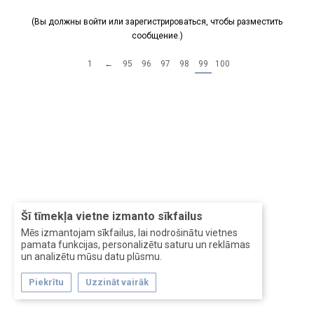
(Вы должны войти или зарегистрироваться, чтобы разместить
сообщение.)
1
←
95
96
97
98
99
100
Šī tīmekļa vietne izmanto sīkfailus
Mēs izmantojam sīkfailus, lai nodrošinātu vietnes
pamata funkcijas, personalizētu saturu un reklāmas
un analizētu mūsu datu plūsmu.
Piekrītu
Uzzināt vairāk