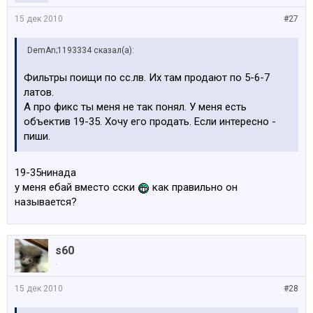
15 дек 2010
#27
DemAn;1193334 сказал(а):
Фильтры поищи по сс.лв. Их там продают по 5-6-7
латов.
А про фикс ты меня не так понял. У меня есть
объектив 19-35. Хочу его продать. Если интересно -
пиши.
19-35нинада
у меня ебай вместо сски
как правильно он
называется?
s60
.
15 дек 2010
#28