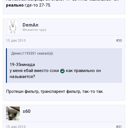
реально
где-то 27-75.
DemAn
Мохнатое чудо
15 дек 2010
#30
Денис;1193351 сказал(а):
19-35нинада
у меня ебай вместо сски
как правильно он
называется?
Протешн фильтр, транспарент фильтр, так-то так.
s60
.
15 дек 2010
#31