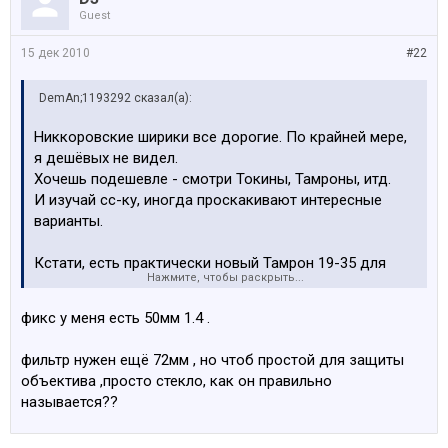
Guest
15 дек 2010
#22
DemAn;1193292 сказал(а):
Никкоровские ширики все дорогие. По крайней мере,
я дешёвых не видел.
Хочешь подешевле - смотри Токины, Тамроны, итд.
И изучай сс-ку, иногда проскакивают интересные
варианты.
Кстати, есть практически новый Тамрон 19-35 для
Нажмите, чтобы раскрыть...
Никона. Японской сборки.
Купил, а потом понял, что всё таки нужен компактный
фикс у меня есть 50мм 1.4 .
фикс.
Если интересно - пиши в личку.
фильтр нужен ещё 72мм , но чтоб простой для защиты
объектива ,просто стекло, как он правильно
называется??