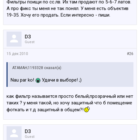
Фильтры поищи по сс.лв. Их там продают по 5-6-7 латов.
А про фикс ты меня не так понял. У меня есть объектив
19-35. Хочу его продать. Если интересно - пиши.
D3
Guest
15 дек 2010
#26
АТАМАН;1193328 сказал(а):
Nau par ko!
Удачи в выборе! ;)
как фильтр называется просто белый,прозрачный или нет
таких ? у меня такой, но хочу защитный что б помещение
фоткать и т.д защитный в общем?!
D3
Guest