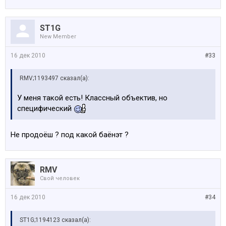
ST1G
New Member
16 дек 2010
#33
RMV;1193497 сказал(а):
У меня такой есть! Классный объектив, но
специфический
Не продоёш ? под какой баёнэт ?
RMV
Свой человек
16 дек 2010
#34
ST1G;1194123 сказал(а):