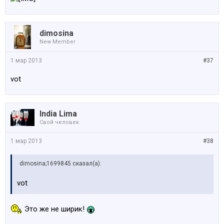
dimosina
New Member
1 мар 2013
#37
vot
India Lima
Свой человек
1 мар 2013
#38
dimosina;1699845 сказал(а):
vot
Это же не ширик!