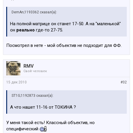
DemAn;1193362 сказал(а):
На полной матрице он станет 17-50. А на "маленькой"
он
реально
где-то 27-75.
Посмотрел в нете - мой объектив не подходит для ФФ.
RMV
Свой человек
15 дек 2010
#32
ST1G;1192873 сказал(а):
А что нашeт 11-16 от ТОКИНА ?
У меня такой есть! Классный объектив, но
специфический