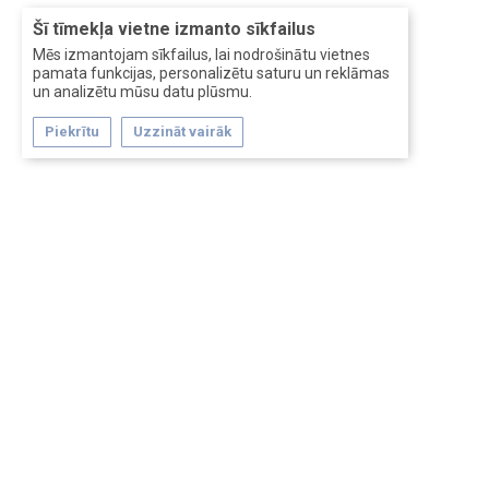
Šī tīmekļa vietne izmanto sīkfailus
Mēs izmantojam sīkfailus, lai nodrošinātu vietnes
pamata funkcijas, personalizētu saturu un reklāmas
un analizētu mūsu datu plūsmu.
Piekrītu
Uzzināt vairāk
Forum software by XenForo™
Перевод:
XF-Russia.ru
Сделано в
Entrypoint
Обратная связь
Помощь
Условия и правила