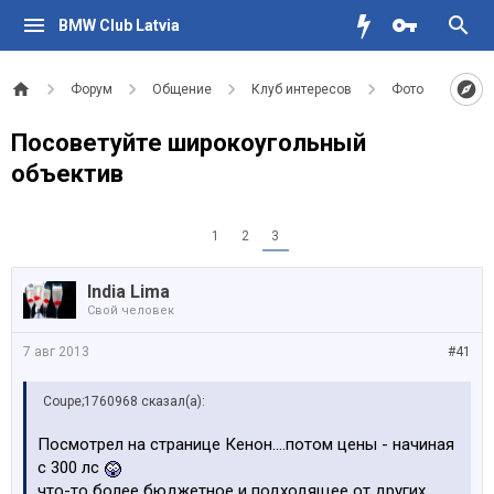
BMW Club Latvia
Форум
Общение
Клуб интересов
Фото
Посоветуйте широкоугольный
объектив
1
2
3
India Lima
Свой человек
7 авг 2013
#41
Coupe;1760968 сказал(а):
Посмотрел на странице Кенон....потом цены - начиная
с 300 лс
что-то более бюджетное и подходящее от других