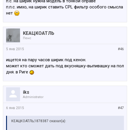
п.с. на ширик нужна модель в тонкой оправе
п.п.с. имхо, на ширик ставить CPL фильтр особого смысла
нет
КЕАЦКОАТЛЬ
Пенс
5 янв 2015
#46
ищется на пару часов ширик под кенон.
может кто сможет дать под вкусняшку-выпивашку на пол
дня. в Риге
iks
Administrator
6 янв 2015
#47
КЕАЦКОАТЛЬ;1878387 сказал(а):