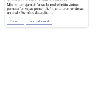
Mēs izmantojam sīkfailus, lai nodrošinātu vietnes
pamata funkcijas, personalizētu saturu un reklāmas
un analizētu mūsu datu plūsmu.
Piekrītu
Uzzināt vairāk
Forum software by XenForo™
Перевод:
XF-Russia.ru
Сделано в
Entrypoint
Обратная связь
Помощь
Условия и правила