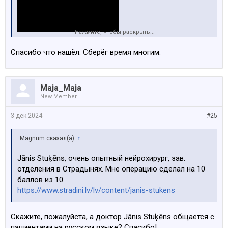
Нажмите, чтобы раскрыть...
Спасибо что нашёл. Сберёг время многим.
Maja_Maja
New Member
3 дек 2024
#25
Magnum сказал(а):
↑
Jānis Stuķēns, очень опытный нейрохирург, зав.
отделения в Страдынях. Мне операцию сделал на 10
баллов из 10.
https://www.stradini.lv/lv/content/janis-stukens
Скажите, пожалуйста, а доктор Jānis Stuķēns общается с
пациентами на русском языке? Спасибо!