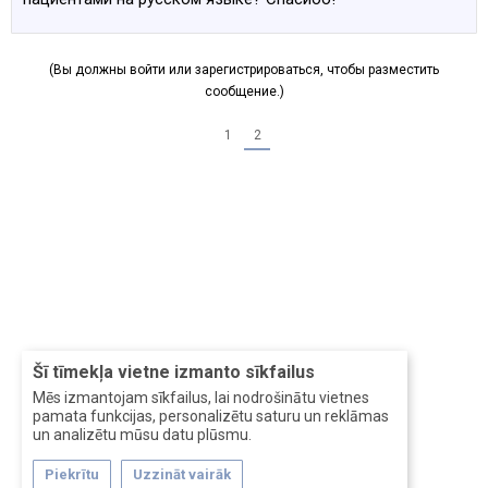
(Вы должны войти или зарегистрироваться, чтобы разместить
сообщение.)
1
2
Šī tīmekļa vietne izmanto sīkfailus
Mēs izmantojam sīkfailus, lai nodrošinātu vietnes
pamata funkcijas, personalizētu saturu un reklāmas
un analizētu mūsu datu plūsmu.
Piekrītu
Uzzināt vairāk