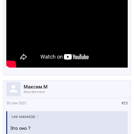
Максим.М
New Member
30 сен 2021
#23
Lee сказал(а):
↑
Это оно ?