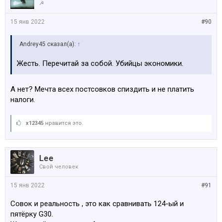
☭
15 янв 2022
#90
Andrey45 сказал(а):
↑
Жесть. Перечитай за собой. Убийцы экономики.
А нет? Мечта всех постсовков спиздить и не платить
налоги.
x12345
нравится это.
Lee
Свой человек
15 янв 2022
#91
Совок и реальность , это как сравнивать 124-ый и
пятёрку G30.