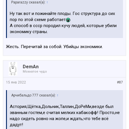
Paparazzy сказал(а):
↑
Ну так вот и пожинайте плоды. Гос структура до сих
пор по этой схеме работает
А способ в ссср породил кучу людей, которые убили
экономику страны.
Жесть. Перечитай за собой. Убийцы экономики.
DemAn
Мохнатое чудо
15 янв 2022
#87
Арчибальдо 777 сказал(а):
↑
Астория,Щётка,Дольник,Таллин,ДоРеМи,везде был
эванным гостем,е считая мелких кабакофф! Просто,не
надо сидеть ровно на жопе,и ждать,что тебе всё
дадут!