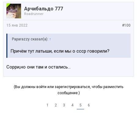
Арчибальдо 777
Roadrunner
15 янв 2022
#100
Paparazzy сказал(а):
↑
Причём тут латыши, если мы о ссср говорили?
Сорри,но они там и остались...
(Вы должны войти или зарегистрироваться, чтобы разместить
сообщение.)
1
2
3
4
5
6