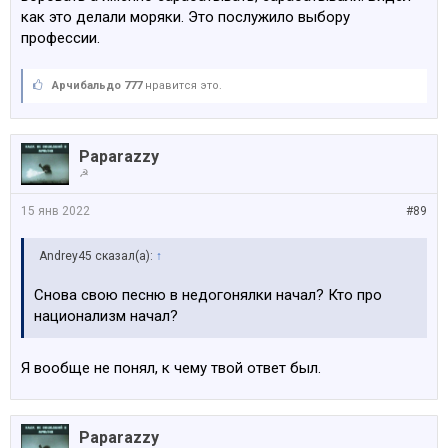
как это делали моряки. Это послужило выбору
профессии.
Арчибальдо 777
нравится это.
Paparazzy
☭
15 янв 2022
#89
Andrey45 сказал(а):
↑
Снова свою песню в недогонялки начал? Кто про
национализм начал?
Я вообще не понял, к чему твой ответ был.
Paparazzy