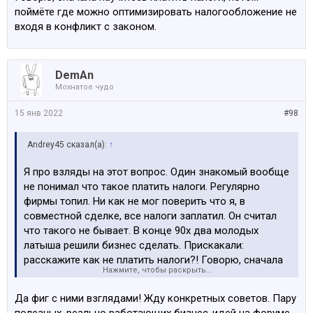
поймёте где можно оптимизировать налогообложение не
входя в конфликт с законом.
DemAn
Мохнатое чудо
15 янв 2022
#98
Andrey45 сказал(а):
↑
Я про взляды на этот вопрос. Один знакомый вообще
не понимал что такое платить налоги. Регулярно
фирмы топил. Ни как не мог поверить что я, в
совместной сделке, все налоги заплатил. Он считал
что такого не бывает. В конце 90х два молодых
латыша решили бизнес сделать. Прискакали:
расскажите как не платить налоги?! Говорю, сначала
Нажмите, чтобы раскрыть...
научитесь платить налоги, потом поймёте где можно
оптимизировать налогообложение не входя в
Да фиг с ними взглядами! Жду конкретных советов. Пару
конфликт с законом.