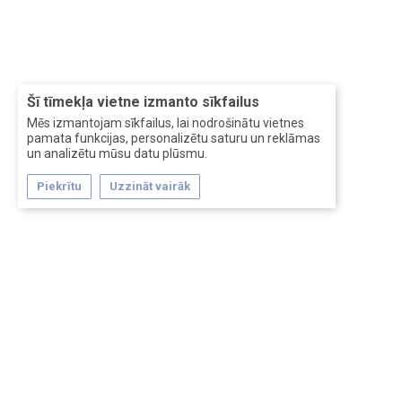
Šī tīmekļa vietne izmanto sīkfailus
Mēs izmantojam sīkfailus, lai nodrošinātu vietnes
pamata funkcijas, personalizētu saturu un reklāmas
un analizētu mūsu datu plūsmu.
Piekrītu
Uzzināt vairāk
Forum software by XenForo™
Перевод:
XF-Russia.ru