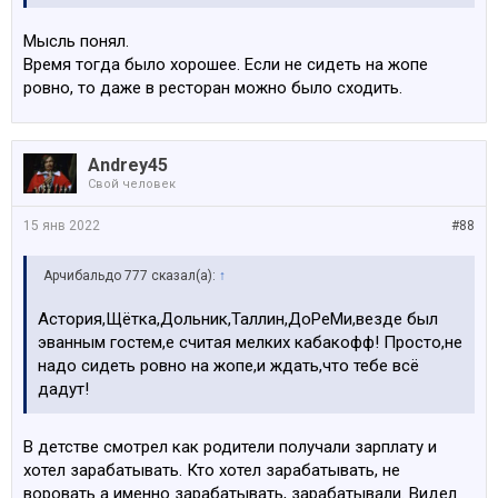
Мысль понял.
Время тогда было хорошее. Если не сидеть на жопе
ровно, то даже в ресторан можно было сходить.
Andrey45
Свой человек
15 янв 2022
#88
Арчибальдо 777 сказал(а):
↑
Астория,Щётка,Дольник,Таллин,ДоРеМи,везде был
эванным гостем,е считая мелких кабакофф! Просто,не
надо сидеть ровно на жопе,и ждать,что тебе всё
дадут!
В детстве смотрел как родители получали зарплату и
хотел зарабатывать. Кто хотел зарабатывать, не
воровать а именно зарабатывать, зарабатывали. Видел