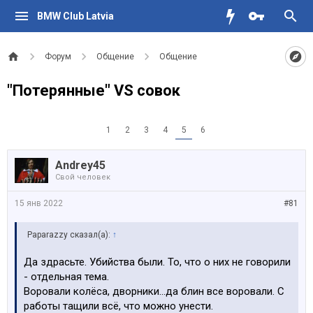
BMW Club Latvia
Форум
Общение
Общение
"Потерянные" VS cовок
1
2
3
4
5
6
Andrey45
Свой человек
15 янв 2022
#81
Paparazzy сказал(а):
↑
Да здрасьте. Убийства были. То, что о них не говорили
- отдельная тема.
Воровали колёса, дворники…да блин все воровали. С
работы тащили всё, что можно унести.