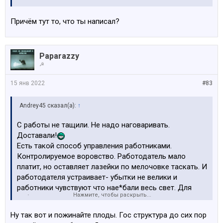
Причём тут то, что ты написал?
Paparazzy
☭
15 янв 2022
#83
Andrey45 сказал(а):
↑
С работы не тащили. Не надо наговаривать.
Доставали!
Есть такой способ управления работниками.
Контролируемое воровство. Работодатель мало
платит, но оставляет лазейки по мелочовке таскать. И
работодателя устраивает- убытки не велики и
работники чувствуют что нае*бали весь свет. Для
Нажмите, чтобы раскрыть...
себя не приемлю такие взаимоотношения, просто
констатирую факт.
Ну так вот и пожинайте плоды. Гос структура до сих пор