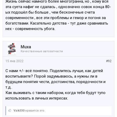
Жизнь сейчас намного более многогранна, но , кому вся
эта суета нафиг не сдалась , однозначно совок конца 80-
ых подошёл бы больше , чем бесконечные счета
современности , все эти проблемы и гемор и погоня за
богатствами. Касательно детства - тут даже сравнивать
нех - современность убога.
Muxa
Качественные автозапчасти
15 янв 2022
#92
С нами +/- всё понятно. Поделитесь лучше, как детей
воспитываете? Порой задумываюсь, а нужны ли в
будущем понятия чести, достоинства, порядочности и
т.д..
Как выживать с таким набором, когда тебя будут тупо
использовать в личных интересах.
Vzik330
нравится это.