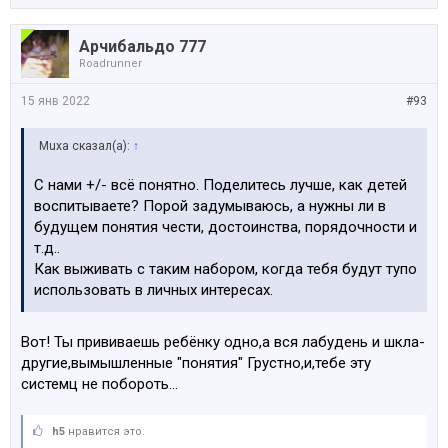
Арчибальдо 777
Roadrunner
15 янв 2022
#93
Muxa сказал(а):
↑
С нами +/- всё понятно. Поделитесь лучше, как детей
воспитываете? Порой задумываюсь, а нужны ли в
будущем понятия чести, достоинства, порядочности и
т.д..
Как выживать с таким набором, когда тебя будут тупо
использовать в личных интересах.
Вот! Ты прививаешь ребёнку одно,а вся лабудень и шкла-
другие,вымышленные "понятия" Грустно,и,тебе эту
системц не побороть...
h5
нравится это.