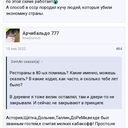
по этой схеме работает
А способ в ссср породил кучу людей, которые убили
экономику страны.
Арчибальдо 777
Roadrunner
15 янв 2022
#84
DemAn сказал(а):
↑
Рестораны в 80-ых помнишь? Какие именно, можешь
сказать? В какие ходил, как часто, и сколько тебе лет
было?
В деревне я тоже велик оставлял, там и двери-то не
закрывали. И сейчас не закрывают в принципе.
Астория,Щётка,Дольник,Таллин,ДоРеМи,везде был
эванным гостем,е считая мелких кабакофф! Просто,не