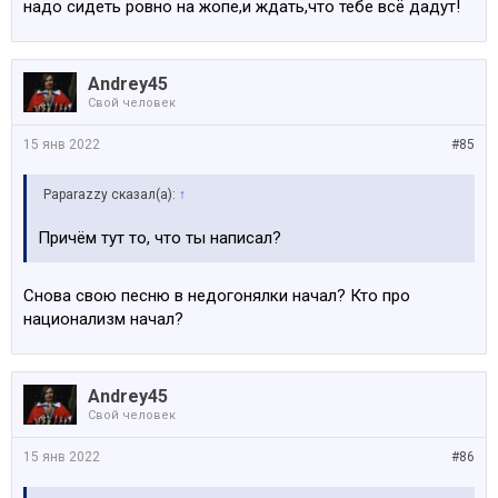
надо сидеть ровно на жопе,и ждать,что тебе всё дадут!
Andrey45
Свой человек
15 янв 2022
#85
Paparazzy сказал(а):
↑
Причём тут то, что ты написал?
Снова свою песню в недогонялки начал? Кто про
национализм начал?
Andrey45
Свой человек
15 янв 2022
#86