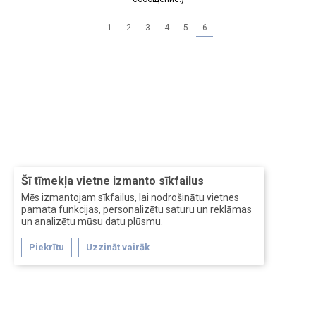
1
2
3
4
5
6
Šī tīmekļa vietne izmanto sīkfailus
Mēs izmantojam sīkfailus, lai nodrošinātu vietnes
pamata funkcijas, personalizētu saturu un reklāmas
un analizētu mūsu datu plūsmu.
Piekrītu
Uzzināt vairāk