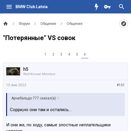
BMW Club Latvia
Форум
Общение
Общение
"Потерянные" VS cовок
1
2
3
4
5
6
h5
Well-Known Member
15 янв 2022
#101
Арчибальдо 777 сказал(а):
↑
Сорри,но они там и остались...
И они же, по ходу, самые злостные неплательщики