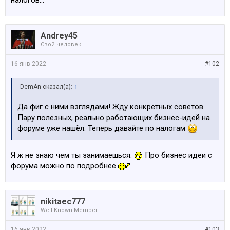
налогов...
Andrey45
Свой человек
16 янв 2022
#102
DemAn сказал(а):
↑
Да фиг с ними взглядами! Жду конкретных советов.
Пару полезных, реально работающих бизнес-идей на
форуме уже нашёл. Теперь давайте по налогам
Я ж не знаю чем ты занимаешься.
Про бизнес идеи с
форума можно по подробнее.
nikitaec777
Well-Known Member
16 янв 2022
#103