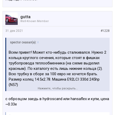
gutta
Well-Known Member
31 дек 2021
#1228
spector сказал(а):
↑
Всем привет! Может кто-нибудь сталкивался. Нужно 2
кольца круглого сечения, которые стоят в фишках
трубопровода теплообменника (на схеме выделил
красным). По каталогу есть лишь нижние кольца (2).
Всю трубку в сборе за 100 евро не хочется брать.
Размер колец 14.5х2.78. Машина E92LCI 330d 245hp
(N57)
Нажмите, чтобы раскрыть...
Посмотреть вложение 177877
с оброзцом заедь в hydroscand или hansaflex и купи, цена
Посмотреть вложение 177878
Посмотреть вложение
~0.33е
177880