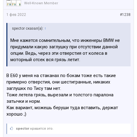
Well-Known Member
1 фев 2022
#1238
spector сказал(а):
↑
Мне кажется сомнительным, что инженеры BMW не
придумали какую заглушку при отсутствии данной
опции. Ведь, через эти отверстия от колеса в
моторный отсек вся грязь летит.
В Е60 у меня на стаканах по бокам тоже есть такие
примерно отверстия, они шестигранные, никаких
заглушкк по Тису там нет.
Тоже летела грязь, вырезали и толстого паралона
затычки и норм.
Как вариант, можешь беруши туда вставить, держат
хорошо ;)
spector
нравится это.