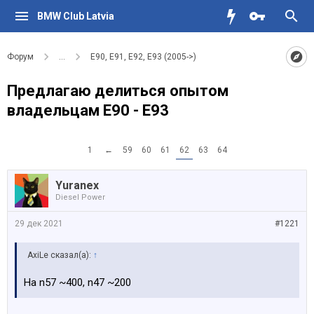
BMW Club Latvia
Форум
...
E90, E91, E92, E93 (2005->)
Предлагаю делиться опытом
владельцам Е90 - Е93
1
←
59
60
61
62
63
64
Yuranex
Diesel Power
29 дек 2021
#1221
AxiLe сказал(а):
↑
На n57 ~400, n47 ~200