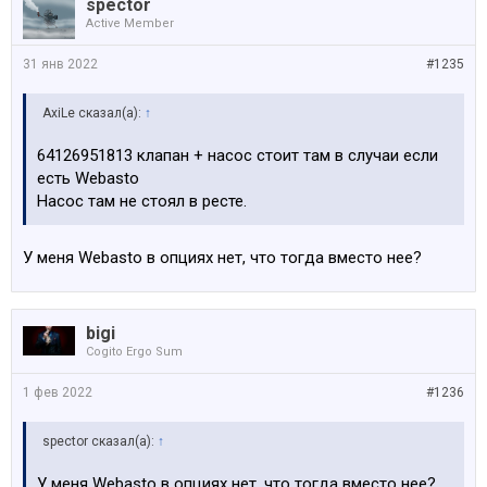
spector
Active Member
31 янв 2022
#1235
AxiLe сказал(а):
↑
64126951813 клапан + насос стоит там в случаи если
есть Webasto
Насос там не стоял в ресте.
У меня Webasto в опциях нет, что тогда вместо нее?
bigi
Cogito Ergo Sum
1 фев 2022
#1236
spector сказал(а):
↑
У меня Webasto в опциях нет, что тогда вместо нее?