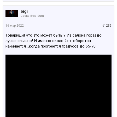
bigi
Cogito Ergo Sum
16 мар 2022
#1239
Товарищи! Что это может быть ? Из салона гораздо
лучше слышно! И именно около 2х т. оборотов
начинается....когда прогреется градусов до 65-70