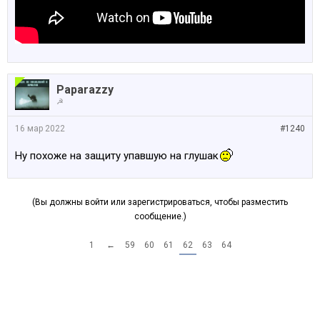
Paparazzy
☭
16 мар 2022
#1240
Ну похоже на защиту упавшую на глушак
(Вы должны войти или зарегистрироваться, чтобы разместить
сообщение.)
1
←
59
60
61
62
63
64