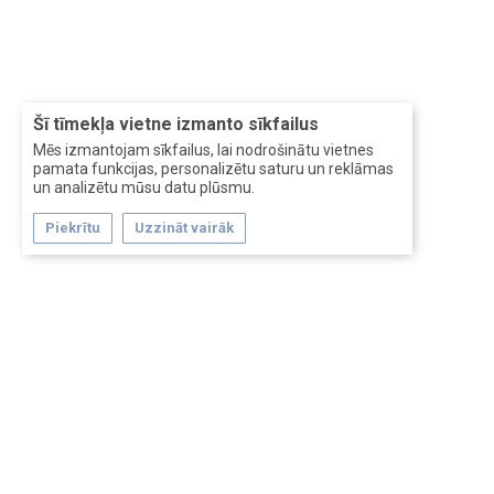
Šī tīmekļa vietne izmanto sīkfailus
Mēs izmantojam sīkfailus, lai nodrošinātu vietnes
pamata funkcijas, personalizētu saturu un reklāmas
un analizētu mūsu datu plūsmu.
Piekrītu
Uzzināt vairāk
Forum software by XenForo™
Перевод:
XF-Russia.ru