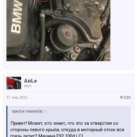
AxiLe
AMS
31 янв 2022
#1230
spector сказал(а):
↑
Привет! Может, кто знает, что это за отверстия со
стороны левого крыла, откуда в моторный отсек вся
грязь летит? Машина E92 330d LCI.