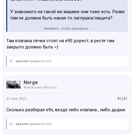
У знакомого на такой же машине они тоже есть. Разве
там не должна быть какая-то заглушка/защита?
Нажмите, чтобы раскрыть...
Посмотреть вложение 178100
Посмотреть вложение
178101
Там клапана печки стоят на е90 дорест, в ресте там
закрыто должно быть =)
spector
нравится это.
Norge
Well-Known Member
31 янв 2022
#1231
Сколько разберал е9х, везде либо клапана , либо дырки
spector
нравится это.