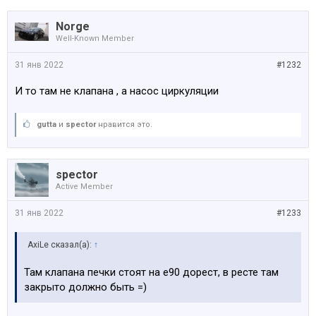
Norge
Well-Known Member
31 янв 2022
#1232
И то там не клапана , а насос циркуляции
gutta
и
spector
нравится это.
spector
Active Member
31 янв 2022
#1233
AxiLe сказал(а):
↑
Там клапана печки стоят на е90 дорест, в ресте там
закрыто должно быть =)