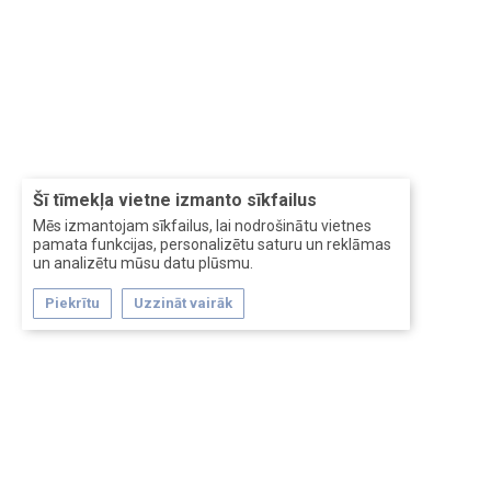
Šī tīmekļa vietne izmanto sīkfailus
Mēs izmantojam sīkfailus, lai nodrošinātu vietnes
pamata funkcijas, personalizētu saturu un reklāmas
un analizētu mūsu datu plūsmu.
Piekrītu
Uzzināt vairāk
Forum software by XenForo™
Перевод:
XF-Russia.ru