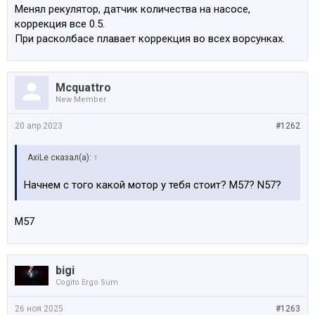
Менял рекулятор, датчик количества на насосе,
коррекция все 0.5.
При расколбасе плавает коррекция во всех ворсунках.
Mcquattro
New Member
20 апр 2023
#1262
AxiLe сказал(а):
↑
Начнем с того какой мотор у тебя стоит? М57? N57?
M57
bigi
Cogito Ergo Sum
26 ноя 2025
#1263