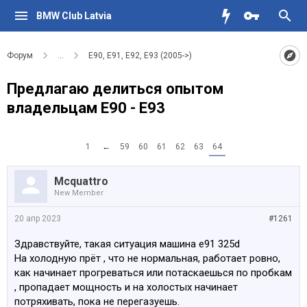
BMW Club Latvia
Форум
...
E90, E91, E92, E93 (2005->)
Предлагаю делиться опытом
владельцам Е90 - Е93
1
←
59
60
61
62
63
64
Mcquattro
New Member
20 апр 2023
#1261
Здравствуйте, такая ситуация машина е91 325d
На холодную прёт , что не нормальная, работает ровно,
как начинает прогреваться или потаскаешься по пробкам
, пропадает мощность и на холостых начинает
потряхивать, пока не перегазуешь.