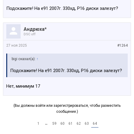
Подскажите! На е91 2007г. 330хд, Р16 диски залезут?
Андрюха*
DSC off
27 ноя 2025
#1264
bigi сказал(а):
↑
Подскажите! На е91 2007г. 330хд, Р16 диски залезут?
Нет, минимум 17
(Вы должны войти или зарегистрироваться, чтобы разместить
сообщение.)
1
←
59
60
61
62
63
64