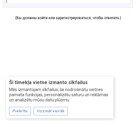
(Вы должны войти или зарегистрироваться, чтобы ответить.)
Šī tīmekļa vietne izmanto sīkfailus
Mēs izmantojam sīkfailus, lai nodrošinātu vietnes
pamata funkcijas, personalizētu saturu un reklāmas
un analizētu mūsu datu plūsmu.
Piekrītu
Uzzināt vairāk