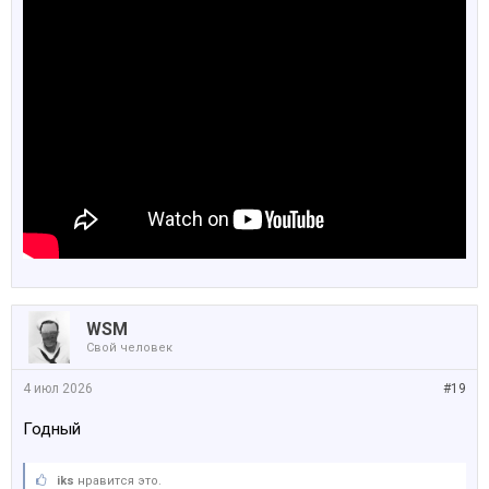
WSM
Свой человек
4 июл 2026
#19
Годный
iks
нравится это.