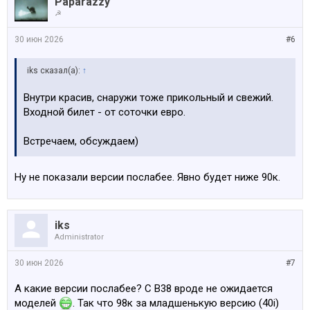
Paparazzy
☭
30 июн 2026
#6
iks сказал(а):
↑
Внутри красив, снаружи тоже прикольный и свежий.
Входной билет - от соточки евро.
Встречаем, обсуждаем)
Ну не показали версии послабее. Явно будет ниже 90к.
iks
Administrator
30 июн 2026
#7
А какие версии послабее? С B38 вроде не ожидается
моделей
. Так что 98к за младшенькую версию (40i)