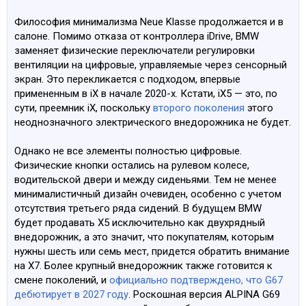
Философия минимализма Neue Klasse продолжается и в
салоне. Помимо отказа от контроллера iDrive, BMW
заменяет физические переключатели регулировки
вентиляции на цифровые, управляемые через сенсорный
экран. Это перекликается с подходом, впервые
примененным в iX в начале 2020-х. Кстати, iX5 — это, по
сути, преемник iX, поскольку
второго поколения
этого
неоднозначного электрического внедорожника не будет.
Однако не все элементы полностью цифровые.
Физические кнопки остались на рулевом колесе,
водительской двери и между сиденьями. Тем не менее
минималистичный дизайн очевиден, особенно с учетом
отсутствия третьего ряда сидений. В будущем BMW
будет продавать X5 исключительно как двухрядный
внедорожник, а это значит, что покупателям, которым
нужны шесть или семь мест, придется обратить внимание
на X7. Более крупный внедорожник также готовится к
смене поколений, и
официально подтверждено, что G67
дебютирует в 2027 году
. Роскошная версия ALPINA G69