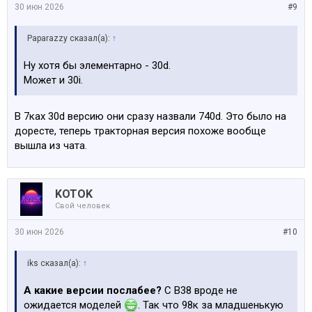
30 июн 2026
#9
Paparazzy сказал(а):
↑
Ну хотя бы элементарно - 30d.
Может и 30i.
В 7ках 30d версию они сразу назвали 740d. Это было на
доресте, теперь тракторная версия похоже вообще
вышла из чата.
KOTOK
Свой человек
30 июн 2026
#10
iks сказал(а):
↑
А какие версии послабее?
С B38 вроде не
ожидается моделей
. Так что 98к за младшенькую