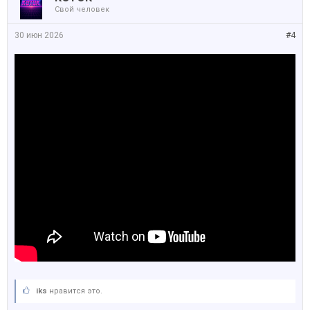
Свой человек
30 июн 2026
#4
iks
нравится это.