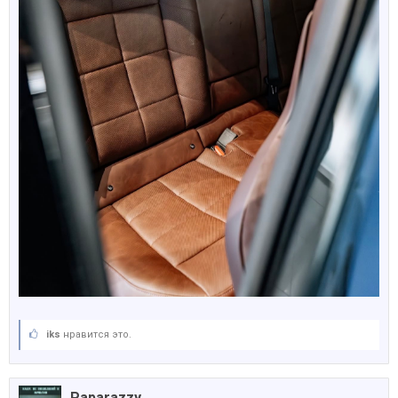
iks
нравится это.
Paparazzy