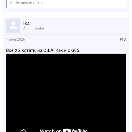
iks
нравится это.
iks
Administrator
1 июл 2026
#13
Все Х5, кстати, из США. Как и с G05.