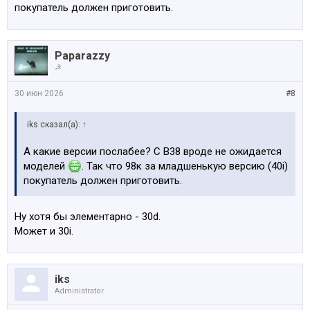
покупатель должен приготовить.
Paparazzy
☭
30 июн 2026
#8
iks сказал(а):
↑
А какие версии послабее? С B38 вроде не ожидается
моделей
. Так что 98к за младшенькую версию (40i)
покупатель должен приготовить.
Ну хотя бы элементарно - 30d.
Может и 30i.
iks
Administrator