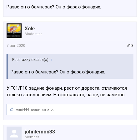
Разве он о бамперах? Он о фарах/фонарях.
Xok-
Moderator
7 авг 2020
#13
Paparazzy сказал(а):
↑
Разве он о бамперах? Он о фарах/фонарях.
У F01/F10 задние фонари, рест от дореста, отличаются
только затемнением. На фотках это, чаще, не заметно.
vani444
нравится это.
johnlemon33
Member