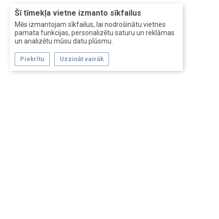
Šī tīmekļa vietne izmanto sīkfailus
Mēs izmantojam sīkfailus, lai nodrošinātu vietnes
pamata funkcijas, personalizētu saturu un reklāmas
un analizētu mūsu datu plūsmu.
Piekrītu
Uzzināt vairāk
Forum software by XenForo™
Перевод:
XF-Russia.ru
Сделано в
Entrypoint
Обратная связь
Помощь
Условия и правила