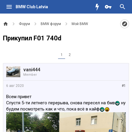
BMW Club Latvia
Форум
BMW форум
Мой BMW
Прикупил F01 740d
1
2
vani444
Member
6 авг 2020
#1
Всем привет
Спустя 5-ти летнего перерыва, снова пересел на бмв
ну
будем посмотреть как и что, пока всё в кайф