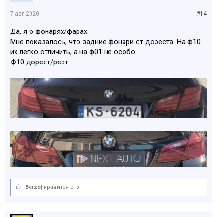
7 авг 2020
#14
Да, я о фонарях/фарах.
Мне показалось, что задние фонари от дореста. На ф10
их легко отличить, а на ф01 не особо.
Ф10 дорест/рест:
Borzoj
нравится это.