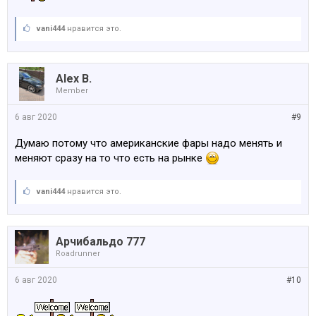
vani444
нравится это.
Alex B.
Member
6 авг 2020
#9
Думаю потому что американские фары надо менять и
меняют сразу на то что есть на рынке
vani444
нравится это.
Арчибальдо 777
Roadrunner
6 авг 2020
#10