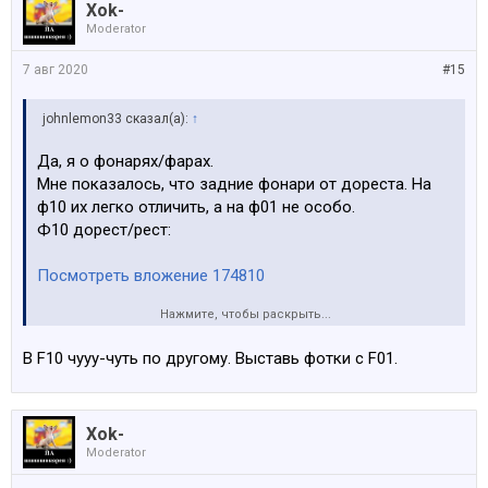
Xok-
Moderator
7 авг 2020
#15
johnlemon33 сказал(а):
↑
Да, я о фонарях/фарах.
Мне показалось, что задние фонари от дореста. На
ф10 их легко отличить, а на ф01 не особо.
Ф10 дорест/рест:
Посмотреть вложение 174810
Нажмите, чтобы раскрыть...
Посмотреть вложение 174811
В F10 чууу-чуть по другому. Выставь фотки с F01.
Xok-
Moderator