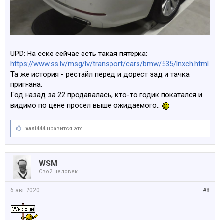
UPD: На сске сейчас есть такая пятёрка:
https://www.ss.lv/msg/lv/transport/cars/bmw/535/lnxch.html
Та же история - рестайл перед и дорест зад и тачка
пригнана.
Год назад за 22 продавалась, кто-то годик покатался и
видимо по цене просел выше ожидаемого..
vani444
нравится это.
WSM
Свой человек
6 авг 2020
#8