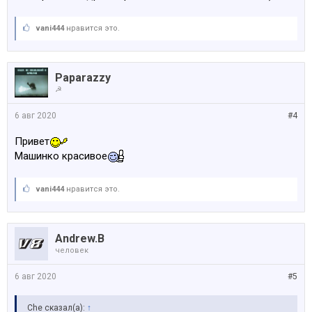
vani444
нравится это.
Paparazzy
☭
6 авг 2020
#4
Привет
Машинко красивое
vani444
нравится это.
Andrew.B
человек
6 авг 2020
#5
Che сказал(а):
↑