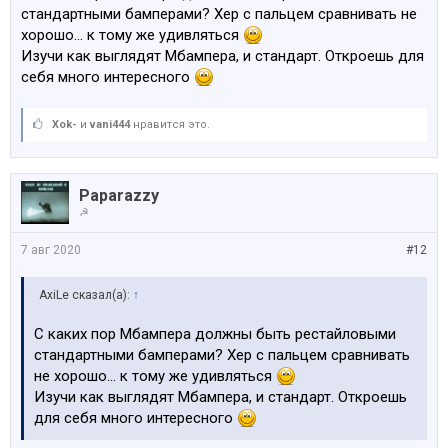
UPD: На сске сейчас есть такая пятёрка:
стандартными бамперами? Хер с пальцем сравнивать не
https://www.ss.lv/msg/lv/transport/cars/bmw/535/lnxch.h
хорошо... к тому же удивляться
tml
Изучи как выглядят Мбампера, и стандарт. Откроешь для
Та же история - рестайл перед и дорест зад и тачка
себя много интересного
пригнана.
Год назад за 22 продавалась, кто-то годик покатался
и видимо по цене просел выше ожидаемого..
Xok-
и
vani444
нравится это.
Paparazzy
☭
7 авг 2020
#12
AxiLe сказал(а):
↑
С каких пор Мбампера должны быть рестайловыми
стандартными бамперами? Хер с пальцем сравнивать
не хорошо... к тому же удивляться
Изучи как выглядят Мбампера, и стандарт. Откроешь
для себя много интересного