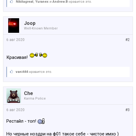
Nikitagreat
,
Yuranex
и
Andrew.B
нравится это.
Joop
Well-Known Member
6 авг 2020
#2
Красивая!
vani444
нравится это.
Che
Karma Police
6 авг 2020
#3
Рестайл - топ!
Но черные ноздри на ф01 такое себе - чистое имхо )