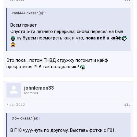
vani444 сказал(а):
↑
Всем привет
Спустя 5-ти летнего перерыва, снова пересел на бмв
ну будем посмотреть как и что,
пока всё в кайф
Это пока....потом ТНВД стружку погонит и кайф
прекратится ?! А так поздравляю!
johnlemon33
Member
7 авг 2020
#20
Xok- сказал(а):
↑
В F10 чууу-чуть по другому. Выставь фотки с F01.