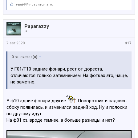
vani444
нравится это.
Paparazzy
☭
7 авг 2020
#17
Xok- сказал(а):
↑
У F01/F10 задние фонари, рест от дореста,
отличаются только затемнением. На фотках это, чаще,
не заметно.
У ф10 здние фонари другие
Поворотник и надпись
сбоку появилась, и изменился задний ход. Ну и полоски
по другому идут.
На ф01 хз, вроде темнее, а больше разницы и нет?