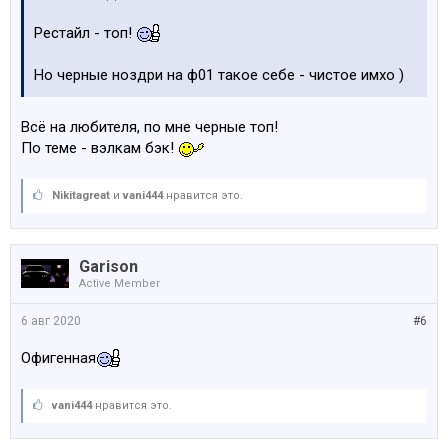
Рестайл - топ!
Но черные ноздри на ф01 такое себе - чистое имхо )
Всё на любителя, по мне черные топ!
По теме - вэлкам бэк!
Nikitagreat
и
vani444
нравится это.
Garison
Active Member
6 авг 2020
#6
Офигенная
vani444
нравится это.