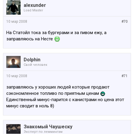
alexunder
Load Master
10 мар 2008
#70
На Статойл тока за бургерами и за пивом ежу, а
заправляюсь на Несте
Dolphin
Свой человек
10 мар 2008
#71
заправляюсь у хороших людей которые продают
сэкономленное топливо по приятным ценам
Единственный минус-парится с канистрами но цена этот
минус сводит в ноль 8)
Знакомый Чаушеску
Эксперт по леммингам