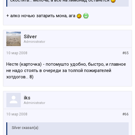
скостить... мелочь, а все на лимонад останется
+ алко ночью затарить мона, ага
Silver
Administrator
10 мар 2008
#65
Несте (карточка) - потомушто удобно, быстро, и главное
не надо стоять в очереди за толпой пожирателей
хотдогов... 8)
iks
Administrator
10 мар 2008
#66
Silver сказал(а):