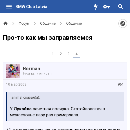
BMW Club Latvia
Форум
Общение
Общение
Про-то как мы заправляемся
1
2
3
4
Borman
Нихт капитулирен!
10 мар 2008
#61
animal сказал(а):
У
Лукойла
зачетная солярка, Статойловская в
межсезонье пару раз примерзала.