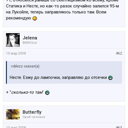
+1, относился раньше со скептицизмом ко всему, кроме
Статика и Несте, но как-то разок случайно залился 95-м
на Лукойле, теперь заправляюсь только там. Всем
рекомендую
Jelena
BMWClub
10 мар 2008
#62
roblezz сказал(а):
Несте. Езжу до лампочки, заправляю до отсечки
+ "
сколько-то там
"
Butterfly
Свой человек
10 мар 2008
#63