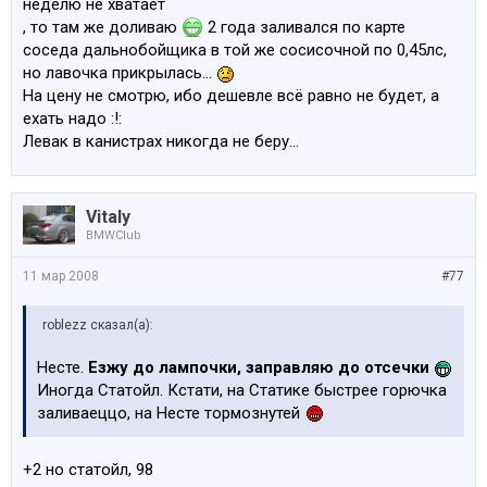
неделю не хватает
, то там же доливаю
2 года заливался по карте
соседа дальнобойщика в той же сосисочной по 0,45лс,
но лавочка прикрылась...
На цену не смотрю, ибо дешевле всё равно не будет, а
ехать надо :!:
Левак в канистрах никогда не беру...
Vitaly
BMWClub
11 мар 2008
#77
roblezz сказал(а):
Несте.
Езжу до лампочки, заправляю до отсечки
Иногда Статойл. Кстати, на Статике быстрее горючка
заливаеццо, на Несте тормознутей
+2 но статойл, 98