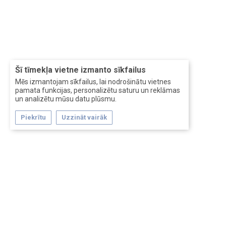
Šī tīmekļa vietne izmanto sīkfailus
Mēs izmantojam sīkfailus, lai nodrošinātu vietnes
pamata funkcijas, personalizētu saturu un reklāmas
un analizētu mūsu datu plūsmu.
Piekrītu
Uzzināt vairāk
Forum software by XenForo™
Перевод:
XF-Russia.ru