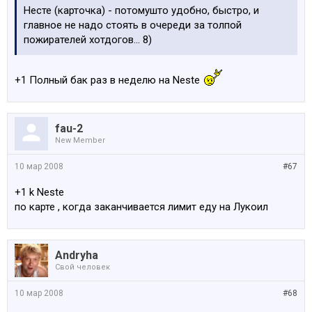
Несте (карточка) - потомушто удобно, быстро, и
главное не надо стоять в очереди за толпой
пожирателей хотдогов... 8)
+1 Полный бак раз в неделю на Neste
fau-2
New Member
10 мар 2008
#67
+1 k Neste
по карте , когда заканчивается лимит еду на Лукоил
Andryha
Свой человек
10 мар 2008
#68