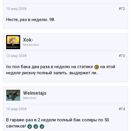
10 мар 2008
#72
Несте, раз в неделю. 98.
Xok-
Moderator
10 мар 2008
#73
по пол бака два раза в неделю на статике
на этой
неделе рискну полный залить...выдержет ли...
Welmetajs
Member
10 мар 2008
#74
В гараже-раз в 2 недели полный бак соляры по 50
сантиков!