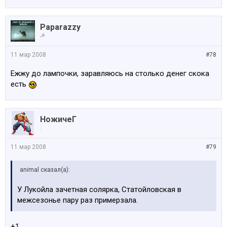
Paparazzy
☭
11 мар 2008
#78
Ежжу до лампочки, заравляюсь на столько денег скока
есть
НожичеГ
.
11 мар 2008
#79
animal сказал(а):
У Лукойла зачетная солярка, Статойловская в
межсезонье пару раз примерзала.
+1.