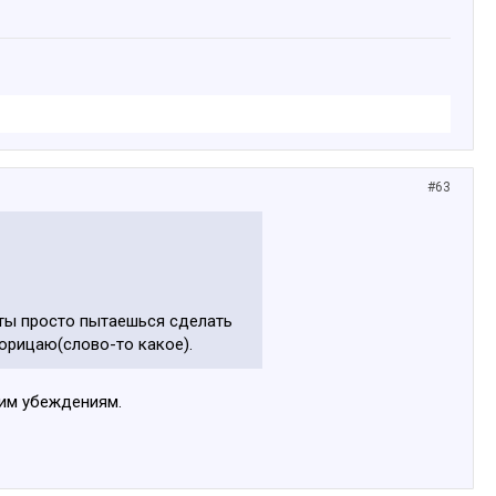
#63
и ты просто пытаешься сделать
порицаю(слово-то какое).
оим убеждениям.