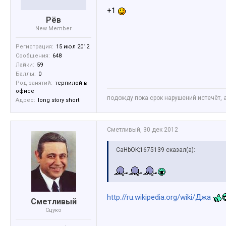
+1
Рёв
New Member
Регистрация:
15 июл 2012
Сообщения:
648
Лайки:
59
Баллы:
0
Род занятий:
терпилой в
офисе
подожду пока срок нарушений истечёт, 
Адрес:
long story short
Сметливый
,
30 дек 2012
CaHbOK;1675139 сказал(а):
http://ru.wikipedia.org/wiki/Джа
Сметливый
Сцуко