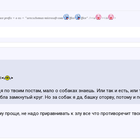
prefix = o ns = "urn:schemas-microsoft-com
ffice
ffice" /><o
></o
>
ы
дя по твоим постам, мало о собаках знаешь. Или так и есть, ил
бла замкнутый круг. Но за собак я да, башку оторву, потому и 
му проще, не надо приравнивать к злу все что противоречит тв