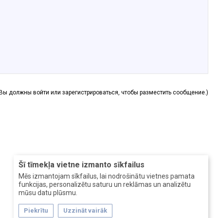
(Вы должны войти или зарегистрироваться, чтобы разместить сообщение.)
Šī tīmekļa vietne izmanto sīkfailus
Mēs izmantojam sīkfailus, lai nodrošinātu vietnes pamata
funkcijas, personalizētu saturu un reklāmas un analizētu
mūsu datu plūsmu.
Piekrītu
Uzzināt vairāk