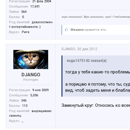
Регистрация:
21 фев 2004
Сообщения:
17,691
Лайки:
564
Баллы:
0
жри аминазин! Жри аминазин, сука!<?xml:namespace 
Род занятий:
девелопмен
т ентертайнмента :)
Мишаня
нравится это.
Адрес:
Рига
DJANGO
,
30 дек 2012
euga;1675142 сказал(а):
тогда у тебя какие-то проблем
DJANGO
Hoonigan
а порицаю я потому, что ты, су
вид, чтоб задеть меня и блабла
Регистрация:
9 ноя 2009
Сообщения:
5,036
Лайки:
546
Замкнутый круг. Относись ко все
Баллы:
113
Род занятий:
выращиваю
свинец
Адрес:
_