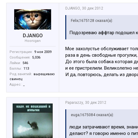
DJANGO
,
30 дек 2012
Felix;1675128 сказал(а):
Подозреваю аффтар подошел к 
DJANGO
Hoonigan
Мое захолустье обслуживает толь
Регистрация:
9 ноя 2009
раза в день свободные прогулки,
Сообщения:
5,036
До этого была собака которая дн
Лайки:
546
и ее пристрелили. Великолепно н
Баллы:
113
И да, повторюсь, делать из дво
Род занятий:
выращиваю
свинец
Адрес:
_
Paparazzy
,
30 дек 2012
euga;1675084 сказал(а):
люди затрачивают время, знан
делают? я говорю именно о пит