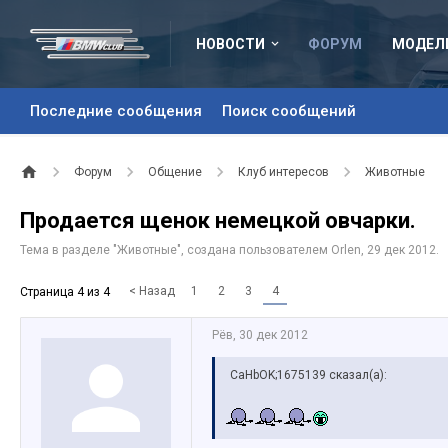
НОВОСТИ
ФОРУМ
МОДЕЛ
Последние сообщения
Поиск сообщений
Форум
Общение
Клуб интересов
Животные
Продается щенок немецкой овчарки.
Тема в разделе "
Животные
", создана пользователем
Orlen
,
29 дек 2012
.
< Назад
1
2
3
4
Страница 4 из 4
Рёв
,
30 дек 2012
CaHbOK;1675139 сказал(а):