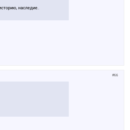
сторию, наследие..
#66