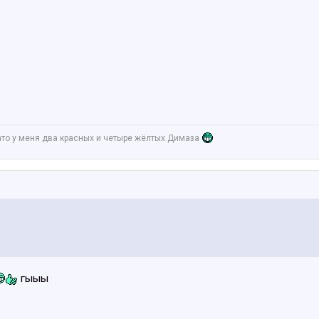
ато у меня два красных и четыре жёлтых Димаза
гыыы