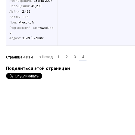
Регистрация:
28 янв 2007
Сообщения:
45,290
Лайки:
2,456
Баллы:
113
Пол:
Мужской
Род занятий:
ɯɔиwwɐdɹоd
u
Адрес:
ɐɹиd ‘ʁиʚɯɐv
< Назад
1
2
3
4
Страница 4 из 4
Поделиться этой страницей