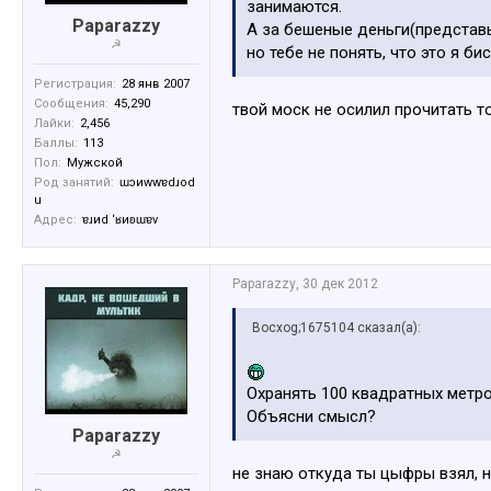
занимаются.
Paparazzy
А за бешеные деньги(представь
☭
но тебе не понять, что это я бис
Регистрация:
28 янв 2007
Сообщения:
45,290
твой моск не осилил прочитать т
Лайки:
2,456
Баллы:
113
Пол:
Мужской
Род занятий:
ɯɔиwwɐdɹоd
u
Адрес:
ɐɹиd ‘ʁиʚɯɐv
Paparazzy
,
30 дек 2012
Bocxog;1675104 сказал(а):
Охранять 100 квадратных метро
Объясни смысл?
Paparazzy
☭
не знаю откуда ты цыфры взял, н