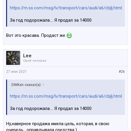
https://m.ss.com/msg/lv/transport/cars/audi/a6/cbjlj.html
За год подорожала.... Я продал за 14000
Вот это красава. Продаст же
Lee
Свой человек
27 июн 2021
#26
DIMKan сказал(а):
↑
https://m.ss.com/msg/lv/transport/cars/audi/a6/cbjlj.html
За год подорожала.... Я продал за 14000
Ну,наверное продажа имела цель, которая, в свою
очередь , оправдывала средства )