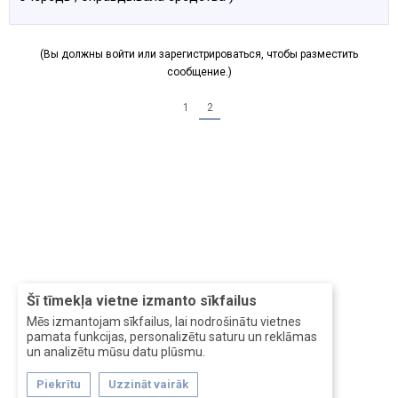
(Вы должны войти или зарегистрироваться, чтобы разместить
сообщение.)
1
2
Šī tīmekļa vietne izmanto sīkfailus
Mēs izmantojam sīkfailus, lai nodrošinātu vietnes
pamata funkcijas, personalizētu saturu un reklāmas
un analizētu mūsu datu plūsmu.
Piekrītu
Uzzināt vairāk