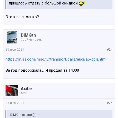
пришлось отдать с большой скидкой
Этож за сколько?
DIMKan
Свой человек
26 июн 2021
#24
https://m.ss.com/msg/lv/transport/cars/audi/a6/cbjlj.html
За год подорожала.... Я продал за 14000
AxiLe
AMS
26 июн 2021
#25
DIMKan сказал(а):
↑