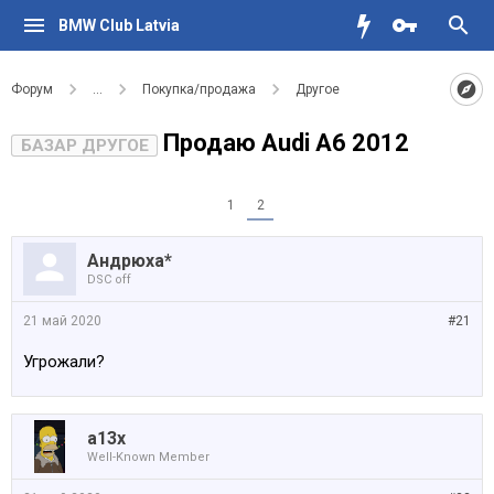
BMW Club Latvia
Форум
...
Покупка/продажа
Другое
Продаю Audi A6 2012
БАЗАР ДРУГОЕ
1
2
Андрюха*
DSC off
21 май 2020
#21
Угрожали?
a13x
Well-Known Member