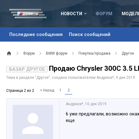
НОВОСТИ
ФОРУМ
МОДЕЛ
Последние сообщения
Поиск сообщений
Форум
BMW форум
Покупка/продажа
Другое
Продаю Chrysler 300C 3.5 
БАЗАР ДРУГОЕ
Тема в разделе "
Другое
", создана пользователем
Андрюха*
,
9 дек 2019
.
< Назад
1
2
Страница 2 из 2
Андрюха*
,
10 дек 2019
6 уже предлагали, возможно окаж
еще