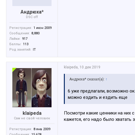
Андрюха*
DSC off
Регистрация:
1 июн 2009
Сообщения:
8,880
Лайки:
917
Баллы:
113
Род занятий:
IT
klaipeda
,
10 дек 2019
Андрюха* сказал(а):
↑
6 уже предлагали, возможно ок
можно ездить и ездить еще
klaipeda
Посмотри какие ценники на них с
Сам не свой человек
кажется, его надо было хватать з
Регистрация:
8 янв 2009
Сообщения:
15,678