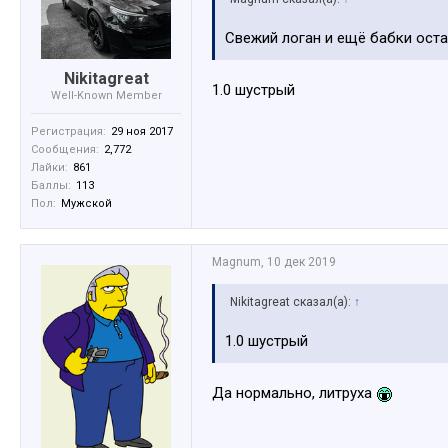
Свежий логан и ещё бабки ост
Nikitagreat
1.0 шустрый
Well-Known Member
Регистрация:
29 ноя 2017
Сообщения:
2,772
Лайки:
861
Баллы:
113
Пол:
Мужской
Magnum
,
10 дек 2019
Nikitagreat сказал(а):
↑
1.0 шустрый
Да нормально, литруха