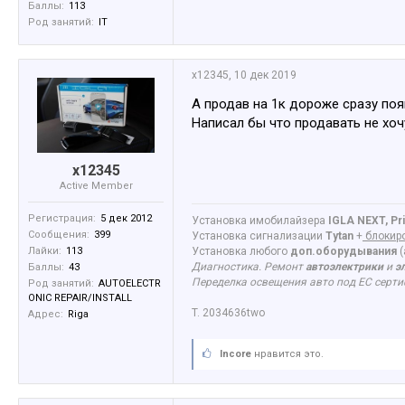
Баллы:
113
Род занятий:
IT
x12345
,
10 дек 2019
А продав на 1к дороже сразу по
Написал бы что продавать не хоч
x12345
Active Member
Регистрация:
5 дек 2012
Установка имобилайзера
IGLA NEXT, Pri
Сообщения:
399
Установка сигнализации
Tytan
+
блокиро
Лайки:
113
Установка любого
доп.оборудывания
(
Диагностика. Ремонт
автоэлектрики
и
э
Баллы:
43
Переделка освещения авто под ЕС серт
Род занятий:
AUTOELECTR
ONIC REPAIR/INSTALL
T. 2034636two
Адрес:
Riga
Incore
нравится это.