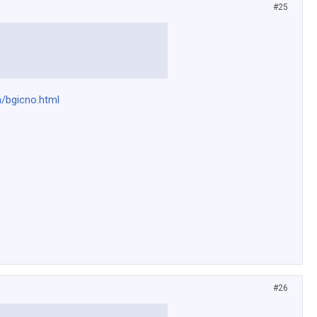
#25
/bgicno.html
#26