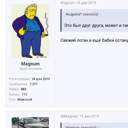
Magnum
,
10 дек 2019
Андрюха* сказал(а):
↑
Это был друг друга, может и та
Свежий логан и ещё бабки остан
Magnum
Свой человек
Регистрация:
24 дек 2010
Сообщения:
7,577
Лайки:
883
Баллы:
113
Пол:
Мужской
Nikitagreat
,
10 дек 2019
Magnum сказал(а):
↑