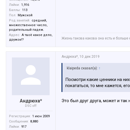
Лайки:
1,916
Баллы:
113
Пол:
Мужской
Род занятий:
средний,
множественное число,
родительный падеж.
Адрес:
А твоё какое дело,
Жизнь такова какова она есть и больше 
дружок!?
Андрюха*
,
10 дек 2019
klaipeda сказал(а):
↑
Посмотри какие ценники на них
покататься, то мне кажется, ег
Андрюха*
Это был друг друга, может и так
DSC off
Регистрация:
1 июн 2009
Сообщения:
8,880
Лайки:
917