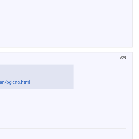
#29
an/bgicno.html