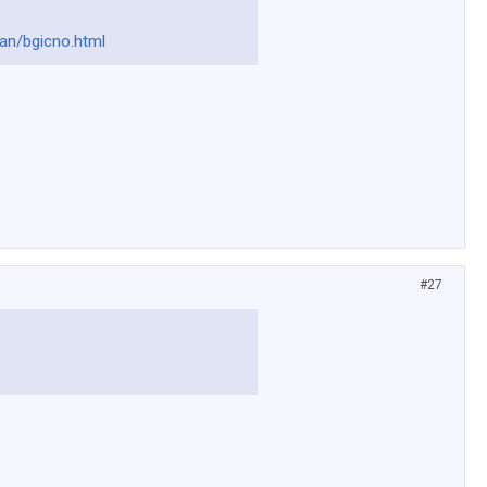
an/bgicno.html
#27