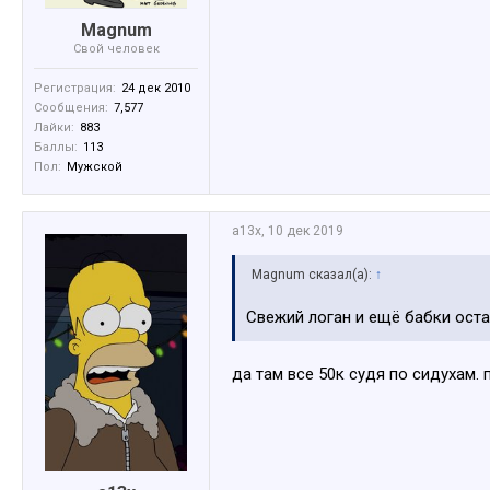
Magnum
Свой человек
Регистрация:
24 дек 2010
Сообщения:
7,577
Лайки:
883
Баллы:
113
Пол:
Мужской
a13x
,
10 дек 2019
Magnum сказал(а):
↑
Свежий логан и ещё бабки ост
да там все 50к судя по сидухам.