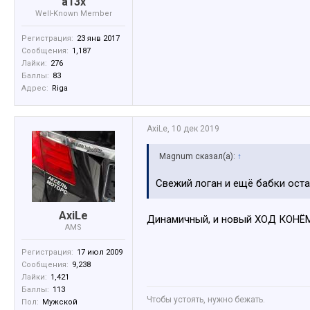
a13x
Well-Known Member
Регистрация:
23 янв 2017
Сообщения:
1,187
Лайки:
276
Баллы:
83
Адрес:
Riga
AxiLe
,
10 дек 2019
Magnum сказал(а):
↑
Свежий логан и ещё бабки ост
AxiLe
Динамичный, и новый ХОД КОНЁМ 
AMS
Регистрация:
17 июл 2009
Сообщения:
9,238
Лайки:
1,421
Баллы:
113
Чтобы устоять, нужно бежать.
Пол:
Мужской