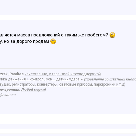
является масса предложений с таким же пробегом?
у, но за дорого продам
zrak, Pandtec
качественно, с гарантией и техподдержкой
.
вка движения + контроль зон + датчик удара
+ управление со штатных кноп
а
удио, регистраторы, конвертеры, световые приборы, парктроники и т.д
)
лектроники.
Любой марки
!
ификацию.