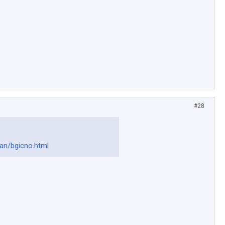
#28
an/bgicno.html