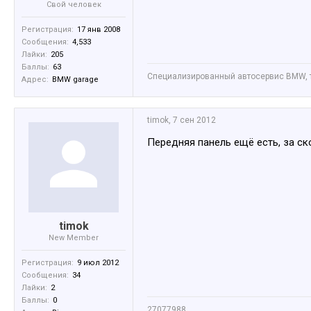
Свой человек
Регистрация:
17 янв 2008
Сообщения:
4,533
Лайки:
205
Баллы:
63
Специализированный автосервис BMW, тю
Адрес:
BMW garage
timok
,
7 сен 2012
Передняя панель ещё есть, за с
timok
New Member
Регистрация:
9 июл 2012
Сообщения:
34
Лайки:
2
Баллы:
0
27077988