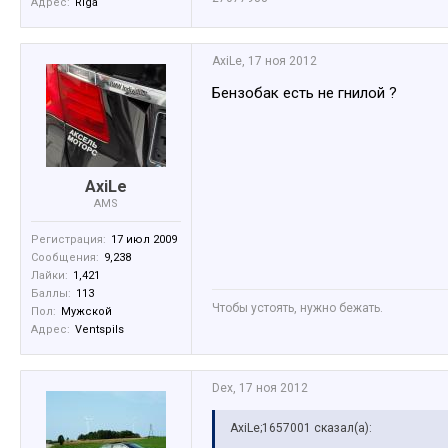
Адрес:
Riga
AxiLe
,
17 ноя 2012
Бензобак есть не гнилой ?
AxiLe
AMS
Регистрация:
17 июл 2009
Сообщения:
9,238
Лайки:
1,421
Баллы:
113
Чтобы устоять, нужно бежать.
Пол:
Мужской
Адрес:
Ventspils
Dex
,
17 ноя 2012
AxiLe;1657001 сказал(а):