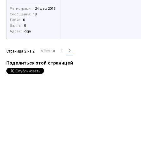
Регистрация:
24 фев 2013
Сообщения:
18
Лайки:
0
Баллы:
0
Адрес:
Riga
< Назад
1
2
Страница 2 из 2
Поделиться этой страницей