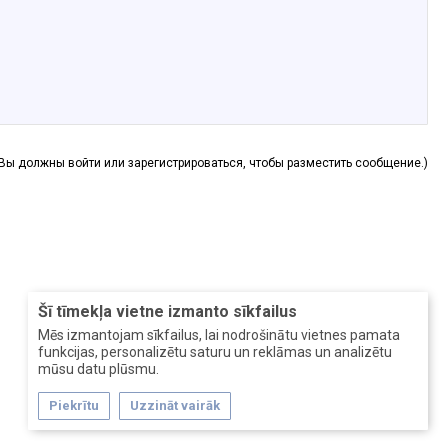
(Вы должны войти или зарегистрироваться, чтобы разместить сообщение.)
Šī tīmekļa vietne izmanto sīkfailus
Mēs izmantojam sīkfailus, lai nodrošinātu vietnes pamata
funkcijas, personalizētu saturu un reklāmas un analizētu
mūsu datu plūsmu.
Piekrītu
Uzzināt vairāk