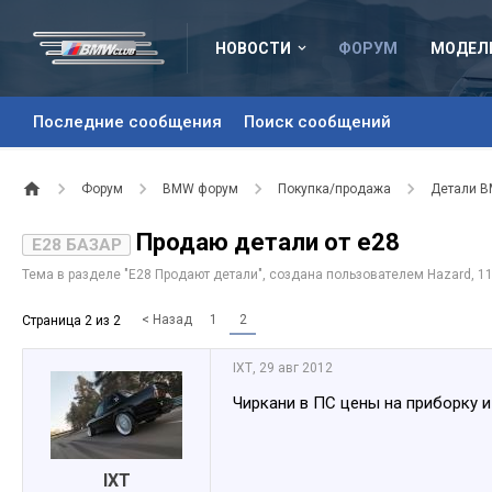
НОВОСТИ
ФОРУМ
МОДЕЛ
Последние сообщения
Поиск сообщений
Форум
BMW форум
Покупка/продажа
Детали 
Продаю детали от e28
E28 БАЗАР
Тема в разделе "
Е28 Продают детали
", создана пользователем
Hazard
,
11
< Назад
1
2
Страница 2 из 2
IXT
,
29 авг 2012
Чиркани в ПС цены на приборку 
IXT