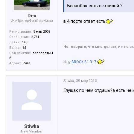
Бензобак есть не гнилой ?
Dex
в 4 посте ответ есть
ИчиТригерФинG ерНигаз
Регистрация:
5 мар 2009
Сообщения:
2,731
Лайки:
143
Не говорите, что мне делать, и я не ск
Баллы:
63
Род занятий:
безработны
й
Ищу
BROCK B1 R17
Адрес:
Рига
Stiwka
,
30 мар 2013
Глушак по чем отдашь?а есть че 
Stiwka
New Member