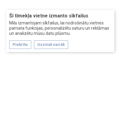
Šī tīmekļa vietne izmanto sīkfailus
Mēs izmantojam sīkfailus, lai nodrošinātu vietnes
pamata funkcijas, personalizētu saturu un reklāmas
un analizētu mūsu datu plūsmu.
Piekrītu
Uzzināt vairāk
Forum software by XenForo™
Перевод:
XF-Russia.ru
Сделано в
Entrypoint