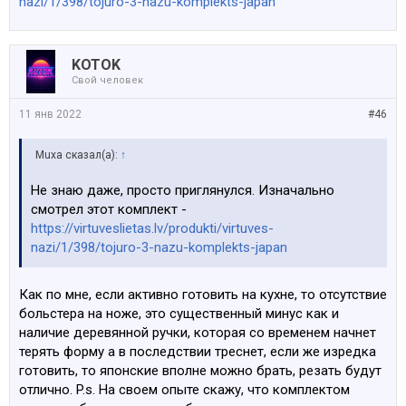
nazi/1/398/tojuro-3-nazu-komplekts-japan
KOTOK
Свой человек
11 янв 2022
#46
Muxa сказал(а):
↑
Не знаю даже, просто приглянулся. Изначально
смотрел этот комплект -
https://virtuveslietas.lv/produkti/virtuves-
nazi/1/398/tojuro-3-nazu-komplekts-japan
Как по мне, если активно готовить на кухне, то отсутствие
больстера на ноже, это существенный минус как и
наличие деревянной ручки, которая со временем начнет
терять форму а в последствии треснет, если же изредка
готовить, то японские вполне можно брать, резать будут
отлично. P.s. На своем опыте скажу, что комплектом