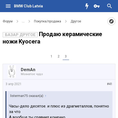
BMW Club Latvia
Форум
...
Покупка/продажа
Другое
Продаю керамические
БАЗАР ДРУГОЕ
ножи Kyocera
1
2
3
DemAn
Мохнатое чудо
3 апр 2021
#41
listerman75 сказал(а):
↑
Часы-дело десятое. и плюс из драгметаллов, понятно
за что
А вообще ты сравнил конечно,