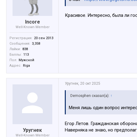
Красивое. Интересно, была ли го
Incore
Well-Known Member
Регистрация:
20 сен 2013
Сообщения:
3,358
Лайки:
838
Баллы:
113
Пол:
Мужской
Адрес:
Riga
Уругнек
,
20 окт 2025
Demosphen сказал(а):
↑
Меня лишь один вопрос интересу
Егор Летов. Гражданская оборона
Уругнек
Наверняка не знаю, но предпола
Well-Known Member