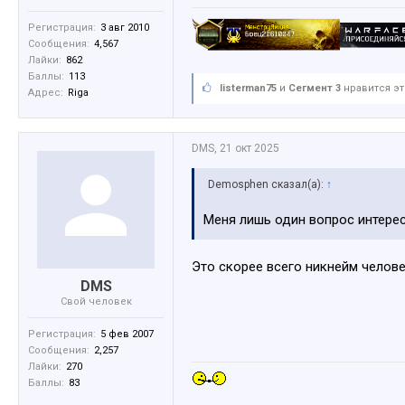
Регистрация:
3 авг 2010
Сообщения:
4,567
Лайки:
862
Баллы:
113
listerman75
и
Сегмент 3
нравится эт
Адрес:
Riga
DMS
,
21 окт 2025
Demosphen сказал(а):
↑
Меня лишь один вопрос интересу
Это скорее всего никнейм челов
DMS
Свой человек
Регистрация:
5 фев 2007
Сообщения:
2,257
Лайки:
270
Баллы:
83