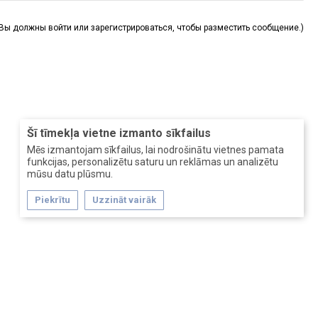
(Вы должны войти или зарегистрироваться, чтобы разместить сообщение.)
Šī tīmekļa vietne izmanto sīkfailus
Mēs izmantojam sīkfailus, lai nodrošinātu vietnes pamata
funkcijas, personalizētu saturu un reklāmas un analizētu
mūsu datu plūsmu.
Piekrītu
Uzzināt vairāk