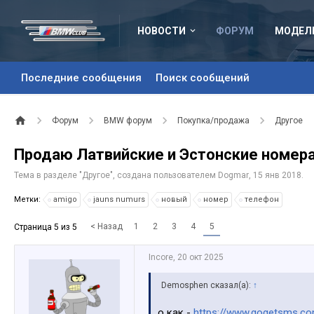
НОВОСТИ
ФОРУМ
МОДЕЛ
Последние сообщения
Поиск сообщений
Форум
BMW форум
Покупка/продажа
Другое
Продаю Латвийские и Эстонские номера
Тема в разделе "
Другое
", создана пользователем
Dogmar
,
15 янв 2018
.
Метки:
amigo
jauns numurs
новый
номер
телефон
< Назад
1
2
3
4
5
Страница 5 из 5
Incore
,
20 окт 2025
Demosphen сказал(а):
↑
о как -
https://www.gogetsms.c