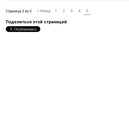
< Назад
1
2
3
4
5
Страница 5 из 5
Поделиться этой страницей
Forum software by XenForo™
©2010-2017 XenForo Ltd.
Перевод:
XF-Russia.ru