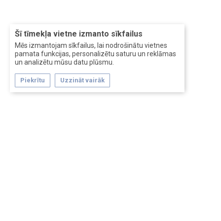
Šī tīmekļa vietne izmanto sīkfailus
Mēs izmantojam sīkfailus, lai nodrošinātu vietnes
pamata funkcijas, personalizētu saturu un reklāmas
un analizētu mūsu datu plūsmu.
Piekrītu
Uzzināt vairāk
Forum software by XenForo™
Перевод:
XF-Russia.ru
Сделано в
Entrypoint