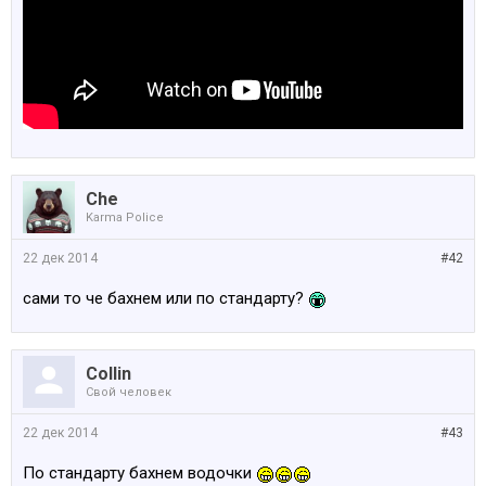
Che
Karma Police
22 дек 2014
#42
сами то че бахнем или по стандарту?
Collin
Свой человек
22 дек 2014
#43
По стандарту бахнем водочки