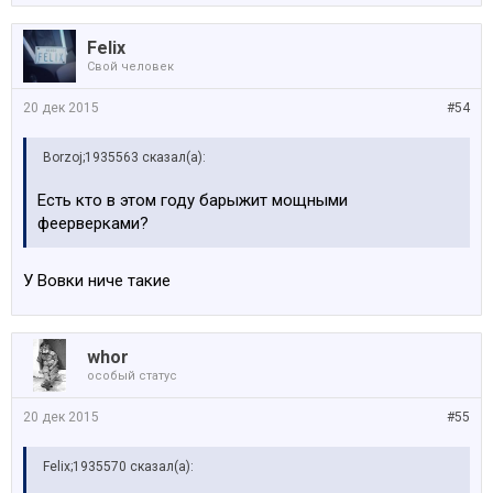
Felix
Свой человек
20 дек 2015
#54
Borzoj;1935563 сказал(а):
Есть кто в этом году барыжит мощными
феерверками?
У Вовки ниче такие
whor
особый статус
20 дек 2015
#55
Felix;1935570 сказал(а):