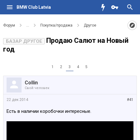
BMW Club Latvia
Форум
...
Покупка/продажа
Другое
Продаю Салют на Новый
БАЗАР ДРУГОЕ
год
1
2
3
4
5
Collin
Свой человек
22 дек 2014
#41
Есть в наличии коробочки интересные.