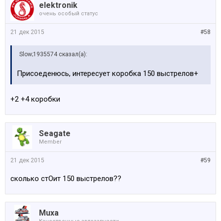
elektronik
очень особый статус
21 дек 2015
#58
Slow;1935574 сказал(а):
Присоеденюсь, интересует коробка 150 выстрелов+
+2 +4 коробки
Seagate
Member
21 дек 2015
#59
сколько стОит 150 выстрелов??
Muxa