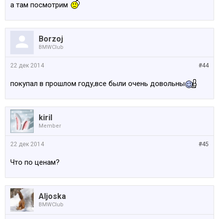
а там посмотрим
Borzoj
BMWClub
22 дек 2014
#44
покупал в прошлом году,все были очень довольны
kiril
Member
22 дек 2014
#45
Что по ценам?
Aljoska
BMWClub