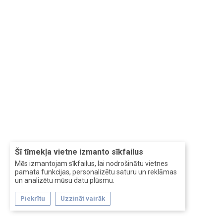
Šī tīmekļa vietne izmanto sīkfailus
Mēs izmantojam sīkfailus, lai nodrošinātu vietnes
pamata funkcijas, personalizētu saturu un reklāmas
un analizētu mūsu datu plūsmu.
Piekrītu
Uzzināt vairāk