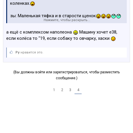
коленках.
зы: Маленькая тяфка и в старости щенок
Нажмите, чтобы раскрыть...
а ещё с комплексом наполеона
Машину хочет е38,
если колёса то "19, если собаку то овчарку, хаски
Ру
нравится это.
(Вы должны войти или зарегистрироваться, чтобы разместить
сообщение.)
1
2
3
4