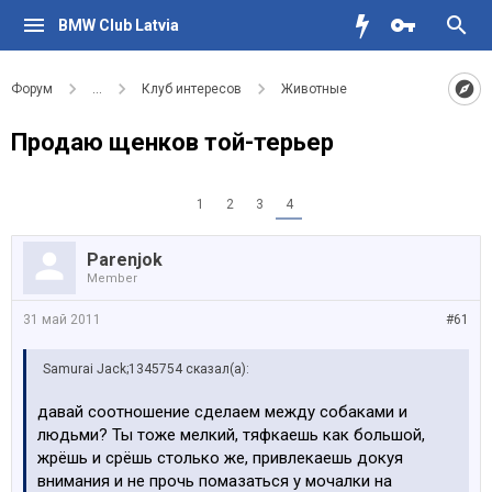
BMW Club Latvia
Форум
...
Клуб интересов
Животные
Продаю щенков той-терьер
1
2
3
4
Parenjok
Member
31 май 2011
#61
Samurai Jack;1345754 сказал(а):
давай соотношение сделаем между собаками и
людьми? Ты тоже мелкий, тяфкаешь как большой,
жрёшь и срёшь столько же, привлекаешь докуя
внимания и не прочь помазаться у мочалки на