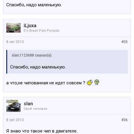
Cпасибо, надо маленькую.
iLjuxa
E'o Brasil Pais Porrada
8 окт 2010
#35
slan;1123688 сказал(а):
Cпасибо, надо маленькую.
а что,не чипованная не идет совсем ?
slan
Свой человек
8 окт 2010
#36
Я знаю что такое чип в двигателе.