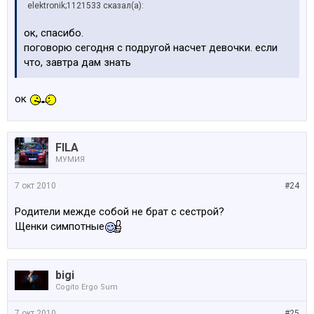
elektronik;1121533 сказал(а):
ок, спасибо.
поговорю сегодня с подругой насчет девочки. если
что, завтра дам знать
ок
FILA
МУМИЯ
7 окт 2010
#24
Родители межде собой не брат с сестрой?
Щенки симпотные
bigi
Cogito Ergo Sum
7 окт 2010
#25