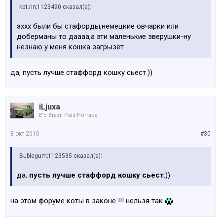
ket.rin;1123490 сказал(а):
эххх были бы стафорды,немецкие овчарки или
доберманы то даааа,а эти маленькие зверушки-ну
незнаю у меня кошка загрызёт
да, пусть лучше стаффорд кошку сьест.))
iLjuxa
E'o Brasil Pais Porrada
8 окт 2010
#30
Bublegum;1123535 сказал(а):
да,
пусть лучше стаффорд кошку сьест
.))
на этом форуме коты в законе !!! нельзя так