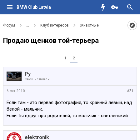
BMW Club Latvia
Форум
...
Клуб интересов
Животные
Продаю щенков той-терьера
1
2
Ру
Свой человек
6 окт 2010
#21
Если там - это первая фотография, то крайний левый, над
белой - мальчик.
Если Ты вдруг про родителей, то мальчик - светленький.
elektronik