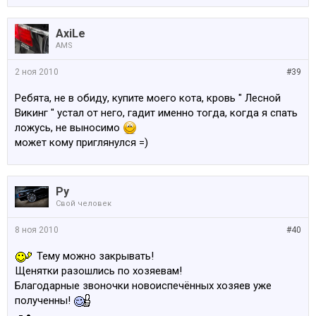
AxiLe
AMS
2 ноя 2010
#39
Ребята, не в обиду, купите моего кота, кровь " Лесной
Викинг " устал от него, гадит именно тогда, когда я спать
ложусь, не выносимо
может кому приглянулся =)
Ру
Свой человек
8 ноя 2010
#40
Тему можно закрывать!
Щенятки разошлись по хозяевам!
Благодарные звоночки новоиспечённых хозяев уже
полученны!