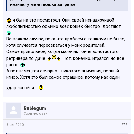
незнаю
у меня кошка загрызёт
я бы на это посмотрел. Они, своей ненавязчивой
любопытностью обычно всех кошек быстро "достают"
Во всяком случае, пока что проблем с кошками не было,
хотя случается пересекаться у моих родителей.
Самое прикольное, когда мальчик гонял золотистого
ретривера по даче
. Тот, конечно, игрался, но всё
равно
А вот немецкая овчарка - никакого внимания, полный
игнор. Хотя это был самое страшное, потому как один
удар лапой, и
Bublegum
Свой человек
8 окт 2010
#29