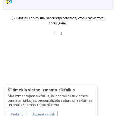
(Вы должны войти или зарегистрироваться, чтобы разместить
сообщение.)
1
2
Šī tīmekļa vietne izmanto sīkfailus
Mēs izmantojam sīkfailus, lai nodrošinātu vietnes
pamata funkcijas, personalizētu saturu un reklāmas
un analizētu mūsu datu plūsmu.
Piekrītu
Uzzināt vairāk