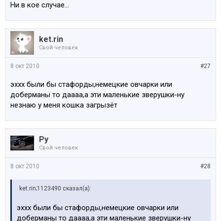
Ни в кое случае...
ket.rin
Свой человек
8 окт 2010
#27
эххх были бы стафорды,немецкие овчарки или
доберманы то даааа,а эти маленькие зверушки-ну
незнаю у меня кошка загрызёт
Ру
Свой человек
8 окт 2010
#28
ket.rin;1123490 сказал(а):
эххх были бы стафорды,немецкие овчарки или
доберманы то даааа,а эти маленькие зверушки-ну