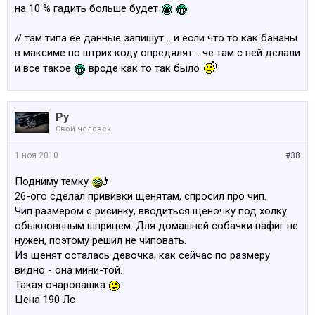
на 10 % гадить больше будет
// там типа ее данные запишут .. и если что то как бананы
в максиме по штрих коду опредялят .. че там с ней делали
и все такое
вроде как то так было
Ру
Свой человек
1 ноя 2010
#38
Подниму темку
26-ого сделал прививки щенятам, спросил про чип.
Чип размером с рисинку, вводиться щеночку под холку
обыкновнным шприцем. Для домашней собачки нафиг не
нужен, поэтому решил не чиповать.
Из щенят осталась девочка, как сейчас по размеру
видно - она мини-той.
Такая очаровашка
Цена 190 Лс