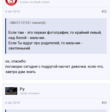
очень особый статус
6 окт 2010
#22
r4bb1t;1121521 сказал(а):
Если там - это первая фотография, то крайний левый,
над белой - мальчик.
Если Ты вдруг про родителей, то мальчик -
светленький.
ок, спасибо.
поговорю сегодня с подругой насчет девочки. если что,
завтра дам знать
Ру
Свой человек
6 окт 2010
#23