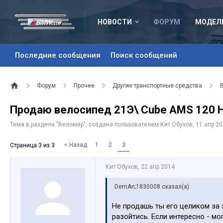
НОВОСТИ
ФОРУМ
МОДЕЛ
Последние сообщения
Поиск сообщений
Форум
Прочее
Другие транспортные средства
Продаю велосипед 21Э\ Cube AMS 120 H
Тема в разделе "
Веломир
", создана пользователем
Кит Обухов
,
11 апр 2
< Назад
1
2
3
Страница 3 из 3
Кит Обухов
,
22 апр 2014
DemAn;1830008 сказал(а):
Не продашь ты его целиком за 
разойтись. Если интересно - мо