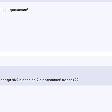
за предложение!
о сзади slx? в веле за 2 с половиной косаря??