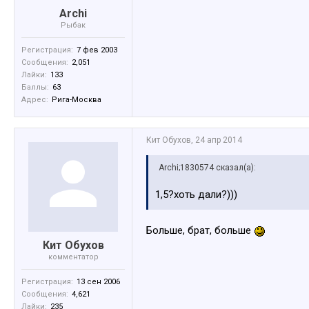
Archi
Рыбак
Регистрация:
7 фев 2003
Сообщения:
2,051
Лайки:
133
Баллы:
63
Адрес:
Рига-Москва
Кит Обухов
,
24 апр 2014
Archi;1830574 сказал(а):
1,5?хоть дали?)))
Больше, брат, больше
Кит Обухов
комментатор
Регистрация:
13 сен 2006
Сообщения:
4,621
Лайки:
235