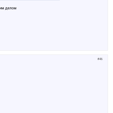
оим делом
#46