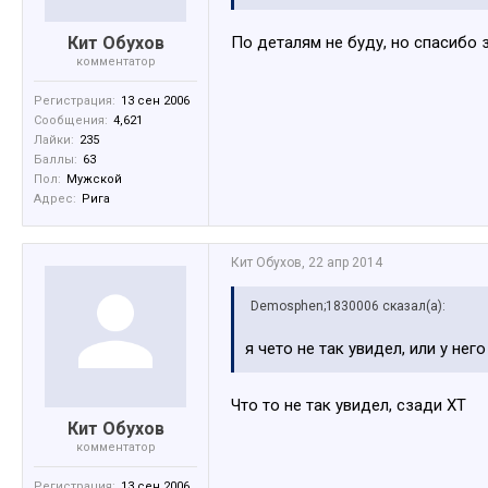
Кит Обухов
По деталям не буду, но спасибо 
комментатор
Регистрация:
13 сен 2006
Сообщения:
4,621
Лайки:
235
Баллы:
63
Пол:
Мужской
Адрес:
Рига
Кит Обухов
,
22 апр 2014
Demosphen;1830006 сказал(а):
я чето не так увидел, или у нег
Что то не так увидел, сзади XT
Кит Обухов
комментатор
Регистрация:
13 сен 2006