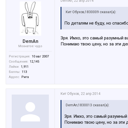
DemAn
,
22 апр 2014
Кит Обухов;1830009 сказал(а):
По деталям не буду, но спасиб
Зря. Имхо, это самый разумный в
DemAn
Понимаю твою цену, но за эти д
Мохнатое чудо
Регистрация:
10 авг 2007
Сообщения:
12,145
Лайки:
1,911
Баллы:
113
Адрес:
Рига
Кит Обухов
,
22 апр 2014
DemAn;1830013 сказал(а):
Зря. Имхо, это самый разумный 
Понимаю твою цену, но за эти 