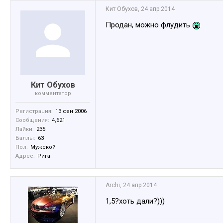
Кит Обухов
,
24 апр 2014
Продан, можно флудить
Кит Обухов
комментатор
Регистрация:
13 сен 2006
Сообщения:
4,621
Лайки:
235
Баллы:
63
Пол:
Мужской
Адрес:
Рига
Archi
,
24 апр 2014
1,5?хоть дали?)))