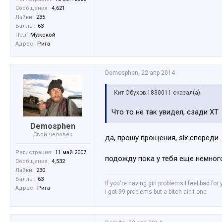
Сообщения:
4,621
Лайки:
235
Баллы:
63
Пол:
Мужской
Адрес:
Рига
Demosphen
,
22 апр 2014
Кит Обухов;1830011 сказал(а):
Что то не так увидел, сзади XT
Demosphen
Свой человек
да, прошу прощения, slx спереди
Регистрация:
11 май 2007
подожду пока у тебя еще немног
Сообщения:
4,532
Лайки:
230
Баллы:
63
If you're having girl problems I feel bad for
Адрес:
Рига
I got 99 problems but a bitch ain't one