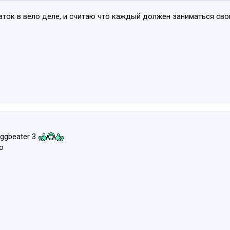
наток в вело деле, и считаю что каждый должен заниматься св
Eggbeater 3
о