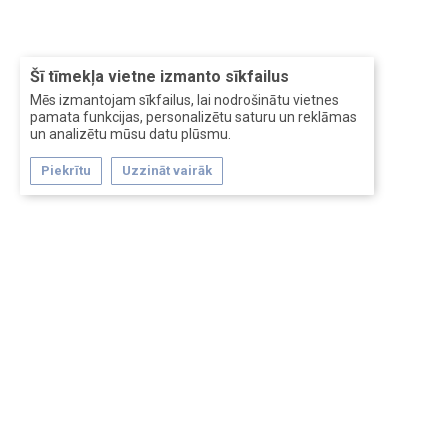
Šī tīmekļa vietne izmanto sīkfailus
Mēs izmantojam sīkfailus, lai nodrošinātu vietnes
pamata funkcijas, personalizētu saturu un reklāmas
un analizētu mūsu datu plūsmu.
Piekrītu
Uzzināt vairāk
Forum software by XenForo™
Перевод:
XF-Russia.ru
Сделано в
Entrypoint