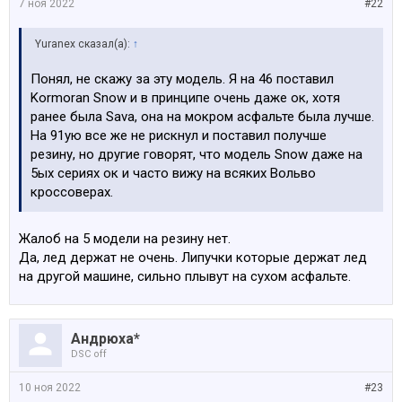
7 ноя 2022
#22
Yuranex сказал(а):
↑
Понял, не скажу за эту модель. Я на 46 поставил
Kormoran Snow и в принципе очень даже ок, хотя
ранее была Sava, она на мокром асфальте была лучше.
На 91ую все же не рискнул и поставил получше
резину, но другие говорят, что модель Snow даже на
5ых сериях ок и часто вижу на всяких Вольво
кроссоверах.
Жалоб на 5 модели на резину нет.
Да, лед держат не очень. Липучки которые держат лед
на другой машине, сильно плывут на сухом асфальте.
Андрюха*
DSC off
10 ноя 2022
#23