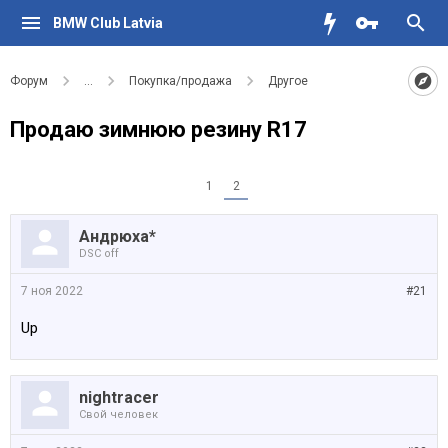
BMW Club Latvia
Форум
...
Покупка/продажа
Другое
Продаю зимнюю резину R17
1
2
Андрюха*
DSC off
7 ноя 2022
#21
Up
nightracer
Свой человек