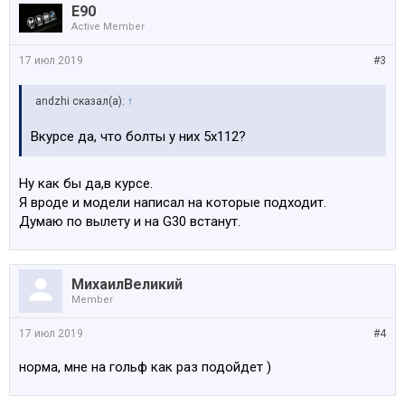
E90
Active Member
17 июл 2019
#3
аndzhi сказал(а):
↑
Вкурсе да, что болты у них 5х112?
Ну как бы да,в курсе.
Я вроде и модели написал на которые подходит.
Думаю по вылету и на G30 встанут.
МихаилВеликий
Member
17 июл 2019
#4
норма, мне на гольф как раз подойдет )