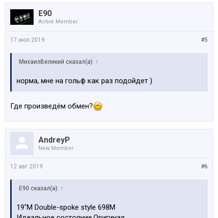
E90
Active Member
17 июл 2019
#5
МихаилВеликий сказал(а):
↑
норма, мне на гольф как раз подойдет )
Где произведём обмен?
AndreyP
New Member
12 авг 2019
#6
E90 сказал(а):
↑
19"М Double-spoke style 698M
Идеальное состояние.Оригинал.