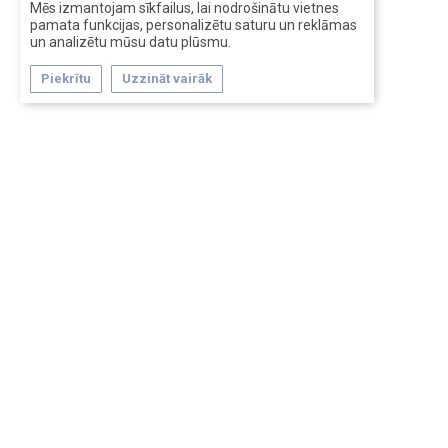
Mēs izmantojam sīkfailus, lai nodrošinātu vietnes
pamata funkcijas, personalizētu saturu un reklāmas
un analizētu mūsu datu plūsmu.
Piekrītu
Uzzināt vairāk
Forum software by XenForo™
Перевод:
XF-Russia.ru
Сделано в
Entrypoint
Обратная связь
Помощь
Условия и правила