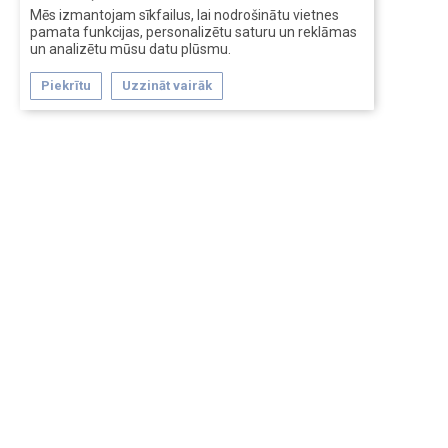
Mēs izmantojam sīkfailus, lai nodrošinātu vietnes
pamata funkcijas, personalizētu saturu un reklāmas
un analizētu mūsu datu plūsmu.
Piekrītu
Uzzināt vairāk
Forum software by XenForo™
Перевод:
XF-Russia.ru
Сделано в
Entrypoint
Обратная связь
Помощь
Условия и правила