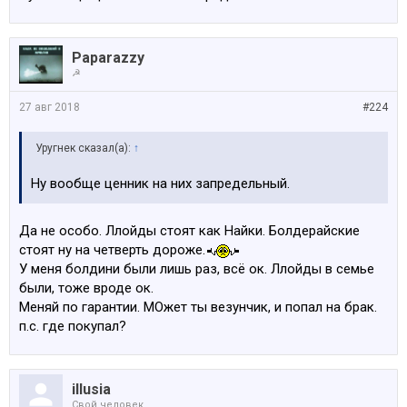
Paparazzy
☭
27 авг 2018
#224
Уругнек сказал(а):
↑
Ну вообще ценник на них запредельный.
Да не особо. Ллойды стоят как Найки. Болдерайские
стоят ну на четверть дороже.
У меня болдини были лишь раз, всё ок. Ллойды в семье
были, тоже вроде ок.
Меняй по гарантии. МОжет ты везунчик, и попал на брак.
п.с. где покупал?
illusia
Свой человек