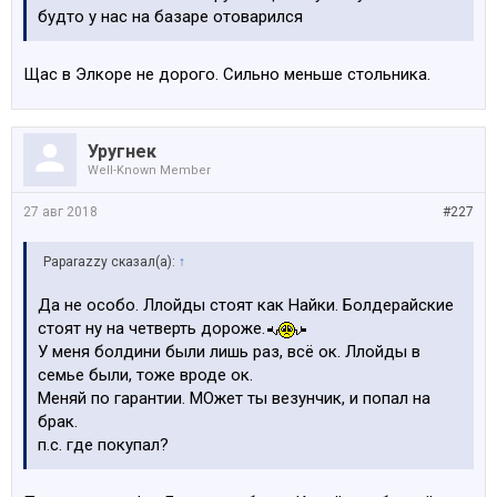
будто у нас на базаре отоварился
Щас в Элкоре не дорого. Сильно меньше стольника.
Уругнек
Well-Known Member
27 авг 2018
#227
Paparazzy сказал(а):
↑
Да не особо. Ллойды стоят как Найки. Болдерайские
стоят ну на четверть дороже.
У меня болдини были лишь раз, всё ок. Ллойды в
семье были, тоже вроде ок.
Меняй по гарантии. МОжет ты везунчик, и попал на
брак.
п.с. где покупал?