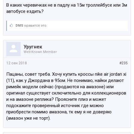
В каких черевичках не в падлу на 15м троллейбусе или 3м
автобусе ездить?
DMS
нравится это.
Уругнек
Well-Known Member
12 сен 2018
#235
Пацаны, совет треба. Хочу купить кроссы nike air jordan xi
(11), как у Джордана в 95ом. Не понимаю, найки делают
римейк модели сейчас (продаются на амазоне) или
оригинал существует сключительно для коллекционеров
и на амазоне реплика? Проясните плиз и может
подскажите проверенный источник где можно
приобрести помимо амазона, тк ему я не доверяю
(амазон уже не торт).