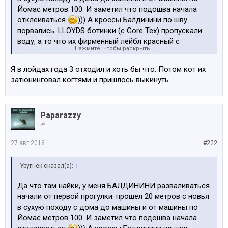
Йомас метров 100. И заметил что подошва начала
отклеиваться
))) А кроссы Балдинини по шву
порвались. LLOYDS ботинки (c Gore Tex) пропускали
воду, а то что их фирменный лейбл красный с
Нажмите, чтобы раскрыть...
подошвы отвалился практически в первый месяц - так
об этом вообще молчу. А вы какие то найки за 150
Я в лойдах года 3 отходил и хоть бы что. Потом кот их
латов хаете
затюнинговал когтями и пришлось выкинуть.
Paparazzy
☭
27 авг 2018
#222
Уругнек сказал(а):
↑
Да что там найки, у меня БАЛДИНИНИ разваливаться
начали от первой прогулки: прошел 20 метров с новья
в сухую походу с дома до машины и от машины по
Йомас метров 100. И заметил что подошва начала