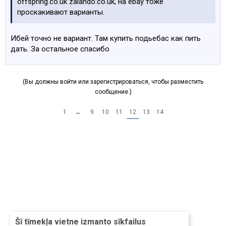
offspring.co.uk zalando.co.uk, на ebay тоже
проскакивают варианты.
Ибей точно не вариант. Там купить подьебас как пить
дать. За остальное спасибо
(Вы должны войти или зарегистрироваться, чтобы разместить
сообщение.)
1
←
9
10
11
12
13
14
Šī tīmekļa vietne izmanto sīkfailus