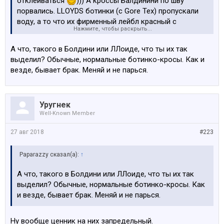
отклеиваться
))) А кроссы Балдинини по шву
порвались. LLOYDS ботинки (c Gore Tex) пропускали
воду, а то что их фирменный лейбл красный с
Нажмите, чтобы раскрыть...
подошвы отвалился практически в первый месяц - так
об этом вообще молчу. А вы какие то найки за 150
А что, такого в Болдини или ЛЛоиде, что ты их так
латов хаете
выделил? Обычные, нормальные ботинко-кросы. Как и
везде, бывает брак. Меняй и не парься.
Уругнек
Well-Known Member
27 авг 2018
#223
Paparazzy сказал(а):
↑
А что, такого в Болдини или ЛЛоиде, что ты их так
выделил? Обычные, нормальные ботинко-кросы. Как
и везде, бывает брак. Меняй и не парься.
Ну вообще ценник на них запредельный.