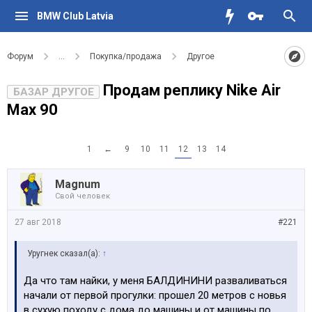
BMW Club Latvia
Форум
...
Покупка/продажа
Другое
Продам реплику Nike Air
БАЗАР ДРУГОЕ
Max 90
1
←
9
10
11
12
13
14
Magnum
Свой человек
27 авг 2018
#221
Уругнек сказал(а):
↑
Да что там найки, у меня БАЛДИНИНИ разваливаться
начали от первой прогулки: прошел 20 метров с новья
в сухую походу с дома до машины и от машины по