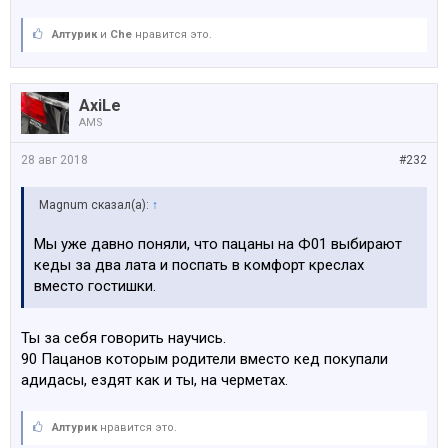
Алтурик
и
Che
нравится это.
AxiLe
AMS
28 авг 2018
#232
Magnum сказал(а):
↑
Мы уже давно поняли, что пацаны на Ф01 выбирают
кеды за два лата и поспать в комфорт креслах
вместо гостишки.
Ты за себя говорить научись.
90 Пацанов которым родители вместо кед покупали
адидасы, ездят как и ты, на черметах.
Алтурик
нравится это.