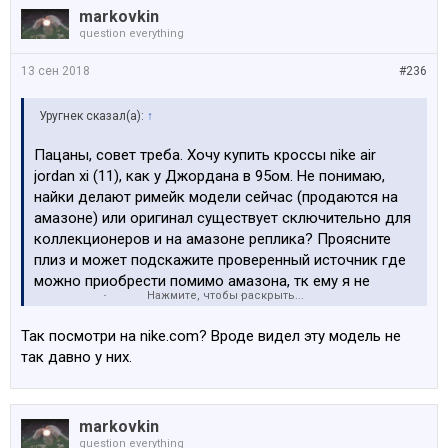
markovkin
question everything
13 сен 2018
#236
Уругнек сказал(а):
↑
Пацаны, совет треба. Хочу купить кроссы nike air
jordan xi (11), как у Джордана в 95ом. Не понимаю,
найки делают римейк модели сейчас (продаются на
амазоне) или оригинал существует сключительно для
коллекционеров и на амазоне реплика? Проясните
плиз и может подскажите проверенный источник где
можно приобрести помимо амазона, тк ему я не
Нажмите, чтобы раскрыть...
доверяю (амазон уже не торт).
Так посмотри на nike.com? Вроде видел эту модель не
так давно у них.
markovkin
question everything