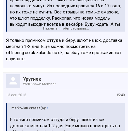
несколько минут. Из последних нравятся 16 и 17 года,
но их тоже не купить. Все отзывы на том же амазоне,
что шлют подделку. Раскопал, что новая модель
выходит выходит всегда в декабре. Буду ждать. А ты
Нажмите, чтобы раскрыть...
покупаешь с сайта nike.com? Они шлют откуда то из
Европы? Или приходится еще и таможню платить? У
Я только прямиком оттуда и беру, шлют из юк, доставка
нас я думаю фиг такие найдешь.
местная 1-2 дня. Еще можно посмотреть на
offspring.co.uk zalando.co.uk, на ebay тоже проскакивают
варианты.
Уругнек
Well-Known Member
13 сен 2018
#240
markovkin сказал(а):
↑
Я только прямиком оттуда и беру, шлют из юк,
доставка местная 1-2 дня. Еще можно посмотреть на