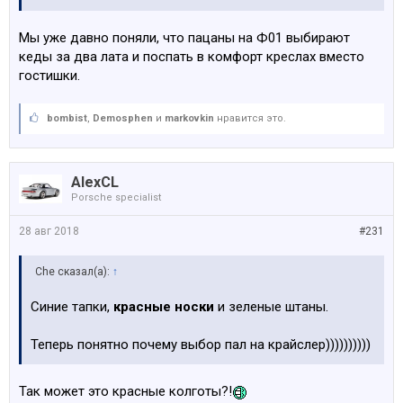
Мы уже давно поняли, что пацаны на Ф01 выбирают
кеды за два лата и поспать в комфорт креслах вместо
гостишки.
bombist
,
Demosphen
и
markovkin
нравится это.
AlexCL
Porsche specialist
28 авг 2018
#231
Che сказал(а):
↑
Синие тапки,
красные носки
и зеленые штаны.
Теперь понятно почему выбор пал на крайслер))))))))))
Так может это красные колготы?!