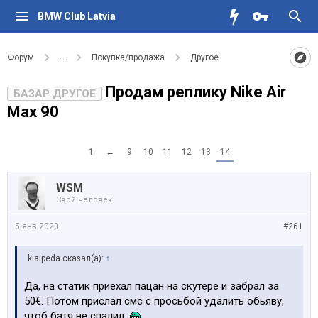
BMW Club Latvia
Форум
...
Покупка/продажа
Другое
Продам реплику Nike Air
БАЗАР ДРУГОЕ
Max 90
1
←
9
10
11
12
13
14
WSM
Свой человек
5 янв 2020
#261
klaipeda сказал(а):
↑
Да, на статик приехал пацан на скутере и забрал за
50€. Потом прислал смс с просьбой удалить обьяву,
чтоб батя не спалил.