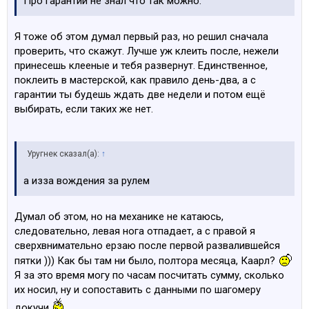
Про гарантии не знал что так можно.
Я тоже об этом думал первый раз, но решил сначала
проверить, что скажут. Лучше уж клеить после, нежели
принесешь клееные и тебя развернут. Единственное,
поклеить в мастерской, как правило день-два, а с
гарантии ты будешь ждать две недели и потом ещё
выбирать, если таких же нет.
Уругнек сказал(а):
↑
а изза вождения за рулем
Думал об этом, но на механике не катаюсь,
следовательно, левая нога отпадает, а с правой я
сверхвнимательно ерзаю после первой развалившейся
пятки ))) Как бы там ни было, полтора месяца, Каарл?
Я за это время могу по часам посчитать сумму, сколько
их носил, ну и сопоставить с данными по шагомеру
докучи