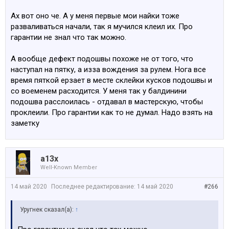
ботинок, в этот раз - оба. В первый раз, которые
отходили полтора года - расклеился нос.
Ах вот оно че. А у меня первые мои найки тоже
Посмотреть вложение 173871
разваливаться начали, так я мучился клеил их. Про
гарантии не знал что так можно.
Никогда не снимал обувь наступая ботинком на
вторую ногу, если кто-то вдруг подумал. Может быть
А вообще дефект подошвы похоже не от того, что
косолапый, но ведь не так, чтобы за полтора месяца
наступал на пятку, а изза вождения за рулем. Нога все
ушатать пару?
время пяткой ерзает в месте склейки кусков подошвы и
В общем, наверно этот раз будет моя последняя пара
со воеменем расходится. У меня так у балдинини
такой модели
подошва расслоилась - отдавал в мастерскую, чтобы
проклеили. Про гарантии как то не думал. Надо взять на
заметку
a13x
Well-Known Member
14 май 2020
Последнее редактирование:
14 май 2020
#266
Уругнек сказал(а):
↑