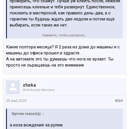
проверить, что скажут. Лучше уж клеить после, нежели
принесешь клееные и тебя развернут. Единственное,
поклеить в мастерской, как правило день-два, а с
гарантии ты будешь ждать две недели и потом ещё
выбирать, если таких же нет.
Нажмите, чтобы раскрыть...
Какие полтора месяца? Я 2 раза из дома до машины и с
Думал об этом, но на механике не катаюсь,
машины до офиса прошел и здрасте.
следовательно, левая нога отпадает, а с правой я
А на автомате это ты думаешь что нога не ерзает. Ты
сверхвнимательно ерзаю после первой
просто не оьращаешь на это внимание
развалившейся пятки ))) Как бы там ни было, полтора
месяца, Каарл?
Я за это время могу по часам
посчитать сумму, сколько их носил, ну и сопоставить
zheka
с данными по шагомеру докучи
Well-Known Member
20 май 2020
#269
Уругнек сказал(а):
↑
а изза вождения за рулем.