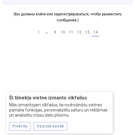
(Вы должны войти или зарегистрироваться, чтобы разместить
сообщение.)
1
←
9
10
11
12
13
14
Šī tīmekļa vietne izmanto sīkfailus
Mēs izmantojam sīkfailus, lai nodrošinātu vietnes
pamata funkcijas, personalizētu saturu un reklāmas
un analizētu mūsu datu plūsmu.
Piekrītu
Uzzināt vairāk