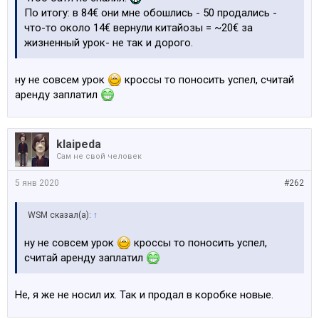
По итогу: в 84€ они мне обошлись - 50 продались -
что-то около 14€ вернули китайозы = ~20€ за
жизненный урок- не так и дорого.
ну не совсем урок
кроссы то поносить успел, считай
аренду заплатил
klaipeda
Сам не свой человек
5 янв 2020
#262
WSM сказал(а):
↑
ну не совсем урок
кроссы то поносить успел,
считай аренду заплатил
Не, я же не носил их. Так и продал в коробке новые.