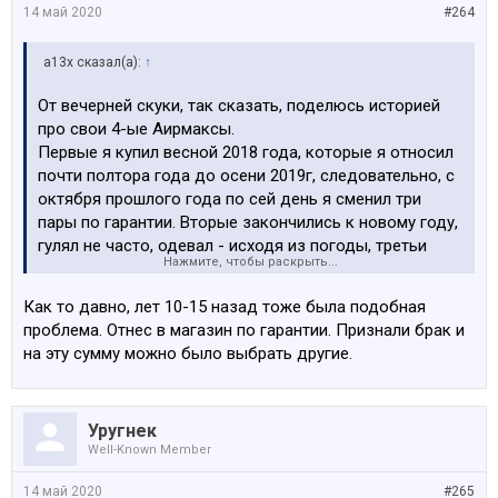
14 май 2020
#264
a13x сказал(а):
↑
От вечерней скуки, так сказать, поделюсь историей
про свои 4-ые Аирмаксы.
Первые я купил весной 2018 года, которые я относил
почти полтора года до осени 2019г, следовательно, с
октября прошлого года по сей день я сменил три
пары по гарантии. Вторые закончились к новому году,
гулял не часто, одевал - исходя из погоды, третьи
Нажмите, чтобы раскрыть...
закончились в середине марта, ну и вот четвертые
подошли к концу сегодня... Вернее сказать, сегодня я
Как то давно, лет 10-15 назад тоже была подобная
заметил дефект.
проблема. Отнес в магазин по гарантии. Признали брак и
на эту сумму можно было выбрать другие.
К сожалению, фотографий за весь сюжет не
насобирал, есть только последняя пара, отходившая
полтора месяца. Вот такая трещина появляется на
Уругнек
пятке и в итоге подошва начинает разваливаться.
Well-Known Member
Посмотреть вложение 173870
В предыдущие два раза разваливался только правый
14 май 2020
#265