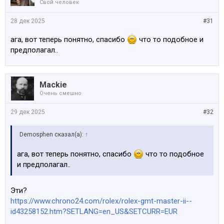
Свой человек
28 дек 2025
#31
ага, вот теперь понятно, спасибо
что то подобное и
предполагал..
Mackie
Очень смешно
29 дек 2025
#32
Demosphen сказал(а):
↑
ага, вот теперь понятно, спасибо
что то подобное
и предполагал..
Эти?
https://www.chrono24.com/rolex/rolex-gmt-master-ii--
id43258152.htm?SETLANG=en_US&SETCURR=EUR