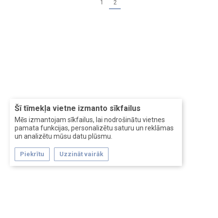
1
2
Šī tīmekļa vietne izmanto sīkfailus
Mēs izmantojam sīkfailus, lai nodrošinātu vietnes
pamata funkcijas, personalizētu saturu un reklāmas
un analizētu mūsu datu plūsmu.
Piekrītu
Uzzināt vairāk