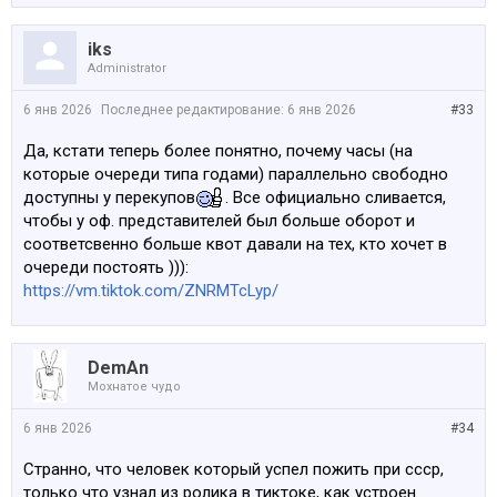
iks
Administrator
6 янв 2026
Последнее редактирование:
6 янв 2026
#33
Да, кстати теперь более понятно, почему часы (на
которые очереди типа годами) параллельно свободно
доступны у перекупов
. Все официально сливается,
чтобы у оф. представителей был больше оборот и
соответсвенно больше квот давали на тех, кто хочет в
очереди постоять ))):
https://vm.tiktok.com/ZNRMTcLyp/
DemAn
Мохнатое чудо
6 янв 2026
#34
Странно, что человек который успел пожить при ссср,
только что узнал из ролика в тиктоке, как устроен