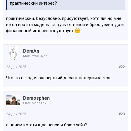
практический интерес?
практический, безусловно, присутствует, хотя лично мне
не оч нра эта модель. тащусь от пепси и брюс уейна. да и
финансовый интерес отсутствует
DemAn
Мохнатое чудо
23 дек 2025
#22
Что-то сегодня экспертный десант задерживается.
Demosphen
Свой человек
24 дек 2025
#23
а почем кстати щас пепси и брюс уейн?