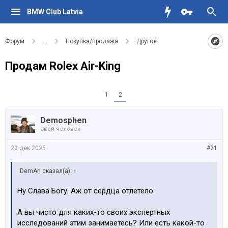
BMW Club Latvia
Форум
...
Покупка/продажа
Другое
Продам Rolex Air-King
1
2
Demosphen
Свой человек
22 дек 2025
#21
DemAn сказал(а):
↑
Ну Слава Богу. Аж от сердца отлетело.
А вы чисто для каких-то своих экспертных
исследований этим занимаетесь? Или есть какой-то