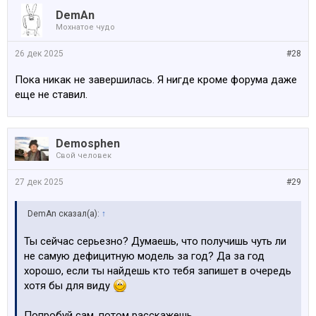
DemAn
Мохнатое чудо
26 дек 2025
#28
Пока никак не завершилась. Я нигде кроме форума даже
еще не ставил.
Demosphen
Свой человек
27 дек 2025
#29
DemAn сказал(а):
↑
Ты сейчас серьезно? Думаешь, что получишь чуть ли
не самую дефицитную модель за год? Да за год
хорошо, если ты найдешь кто тебя запишет в очередь
хотя бы для виду
Попробуй сам, потом расскажешь.