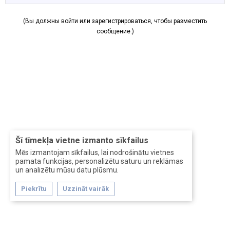
(Вы должны войти или зарегистрироваться, чтобы разместить
сообщение.)
Šī tīmekļa vietne izmanto sīkfailus
Mēs izmantojam sīkfailus, lai nodrošinātu vietnes
pamata funkcijas, personalizētu saturu un reklāmas
un analizētu mūsu datu plūsmu.
Piekrītu
Uzzināt vairāk