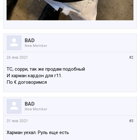
BAD
New Member
26 янв 2021
#2
ТС, сорри, так же продам подобный
И харман кардон для г11.
По € договоримся
BAD
New Member
31 янв 2021
#3
Харман уехал. Руль еще есть