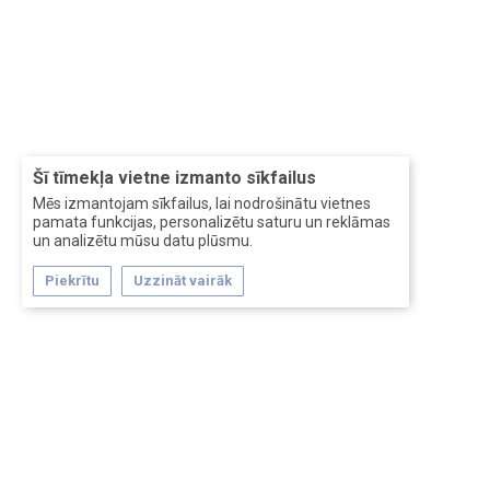
Šī tīmekļa vietne izmanto sīkfailus
Mēs izmantojam sīkfailus, lai nodrošinātu vietnes
pamata funkcijas, personalizētu saturu un reklāmas
un analizētu mūsu datu plūsmu.
Piekrītu
Uzzināt vairāk