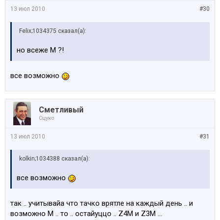
13 июл 2010
#30
Felix;1034375 сказал(а):
но всеже М ?!
все возможно
Сметливый
Сцуко
13 июл 2010
#31
kolkin;1034388 сказал(а):
все возможно
так .. учитывайа что тачко врятле на каждый день .. и
возможно М .. то .. остайуццо .. Z4M и Z3M ...