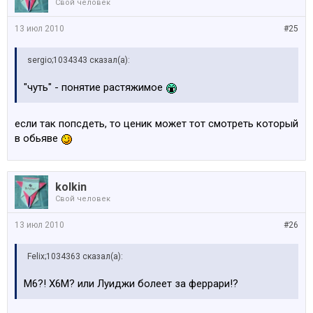
Свой человек
13 июл 2010
#25
sergio;1034343 сказал(а):
"чуть" - понятие растяжимое
если так попсдеть, то ценик может тот смотреть который
в обьяве
kolkin
Свой человек
13 июл 2010
#26
Felix;1034363 сказал(а):
М6?! Х6М? или Луиджи болеет за феррари!?