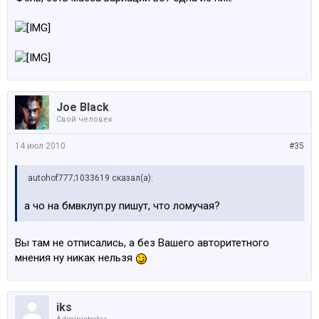
Joe Black
Свой человек
14 июл 2010
#35
autohof777;1033619 сказал(а):
а чо на бмвклуп.ру пишут, что ломучая?
Вы там не отписались, а без Вашего авторитетного
мнения ну никак нельзя
iks