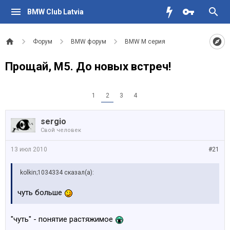
BMW Club Latvia
Форум
BMW форум
BMW M серия
Прощай, М5. До новых встреч!
1
2
3
4
sergio
Свой человек
13 июл 2010
#21
kolkin;1034334 сказал(а):
чуть больше
"чуть" - понятие растяжимое