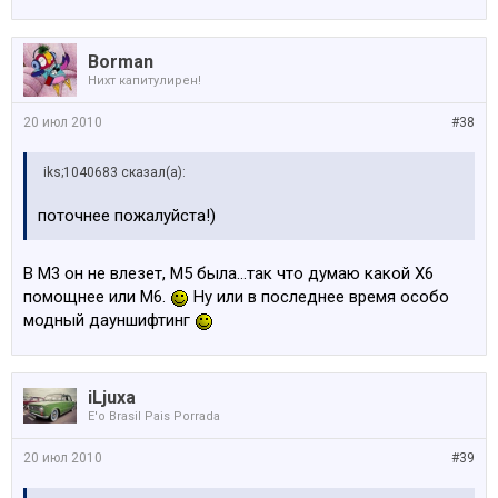
Borman
Нихт капитулирен!
20 июл 2010
#38
iks;1040683 сказал(а):
поточнее пожалуйста!)
В М3 он не влезет, М5 была...так что думаю какой Х6
помощнее или М6.
Ну или в последнее время особо
модный дауншифтинг
iLjuxa
E'o Brasil Pais Porrada
20 июл 2010
#39