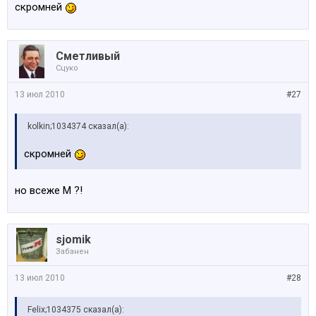
скромней
Сметливый
Сцуко
13 июл 2010
#27
kolkin;1034374 сказал(а):
скромней
но всеже М ?!
sjomik
Забанен
13 июл 2010
#28
Felix;1034375 сказал(а):