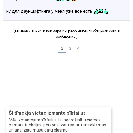
ну для дауншифтинга у меня уже все есть
(Вы должны войти или зарегистрироваться, чтобы разместить
сообщение.)
1
2
3
4
Šī tīmekļa vietne izmanto sīkfailus
Mēs izmantojam sīkfailus, lai nodrošinātu vietnes
pamata funkcijas, personalizētu saturu un reklāmas
un analizētu mūsu datu plūsmu.