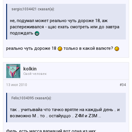
sergio;1034421 сказал(а):
не, подумал может реально чуть дороже 18, аж
распереживался - щас ехать смотреть или до завтра
подождать
реально чуть дороже 18
только в какой валюте?
kolkin
Свой человек
13 июл 2010
#34
Felix;1034395 сказал(а):
так .. учитывайа что тачко врятле на каждый день .. и
возможно М .. то .. остайуццо .. Z4M и Z3M ...
Фель, есть масса вариаций вот одна из них: