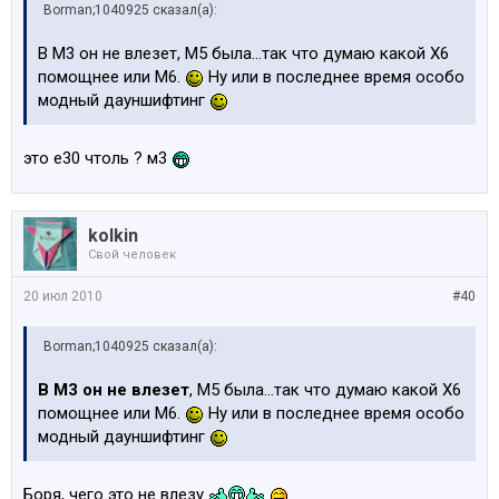
Borman;1040925 сказал(а):
В М3 он не влезет, М5 была...так что думаю какой Х6
помощнее или М6.
Ну или в последнее время особо
модный дауншифтинг
это е30 чтоль ? м3
kolkin
Свой человек
20 июл 2010
#40
Borman;1040925 сказал(а):
В М3 он не влезет
, М5 была...так что думаю какой Х6
помощнее или М6.
Ну или в последнее время особо
модный дауншифтинг
Боря, чего это не влезу