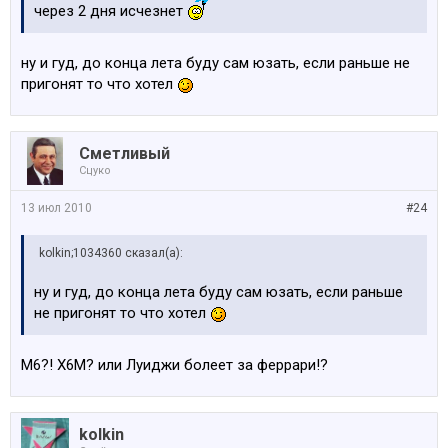
через 2 дня исчезнет
ну и гуд, до конца лета буду сам юзать, если раньше не
пригонят то что хотел
Сметливый
Сцуко
13 июл 2010
#24
kolkin;1034360 сказал(а):
ну и гуд, до конца лета буду сам юзать, если раньше
не пригонят то что хотел
М6?! Х6М? или Луиджи болеет за феррари!?
kolkin