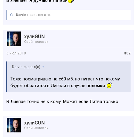
В Лиепае? Я думаю в Латвии
Darvin
нравится это.
хулиGUN
Свой человек
6 июл 2019
#62
Darvin сказал(а):
↑
Тоже посматриваю на е60 м5, но пугает что некому
будет обратится в Лиепаи в случае поломки
В Лиепае точно не к кому. Может если Литва только.
хулиGUN
Свой человек