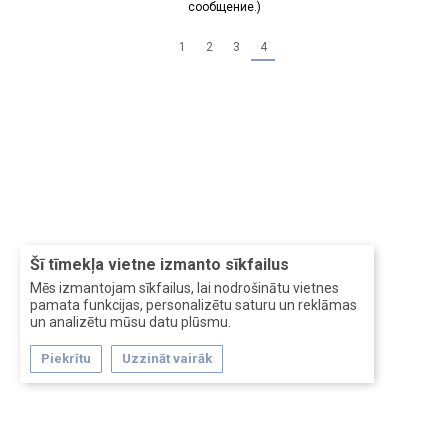
сообщение.)
1
2
3
4
Šī tīmekļa vietne izmanto sīkfailus
Mēs izmantojam sīkfailus, lai nodrošinātu vietnes
pamata funkcijas, personalizētu saturu un reklāmas
un analizētu mūsu datu plūsmu.
Piekrītu
Uzzināt vairāk