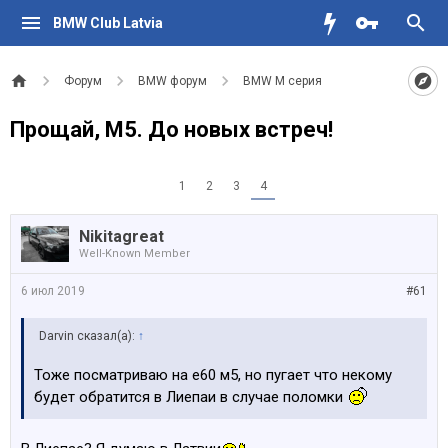
BMW Club Latvia
Форум
BMW форум
BMW M серия
Прощай, М5. До новых встреч!
1
2
3
4
Nikitagreat
Well-Known Member
6 июл 2019
#61
Darvin сказал(а):
↑
Тоже посматриваю на е60 м5, но пугает что некому
будет обратится в Лиепаи в случае поломки