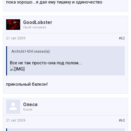
пока хорошо....я дал ему тишину и одиночество
GoodLobster
Свой человек
21 окт 2009
#62
Archi;661434 сказал(а):
Все не так просто-она под полом....
прикольный балкон!
Олеся
Guest
21 окт 2009
#63