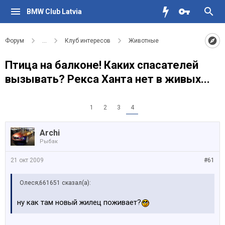
BMW Club Latvia
Форум
...
Клуб интересов
Животные
Птица на балконе! Каких спасателей
вызывать? Рекса Ханта нет в живых...
1
2
3
4
Archi
Рыбак
21 окт 2009
#61
Олеся;661651 сказал(а):
ну как там новый жилец поживает?