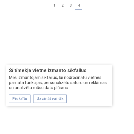
1
2
3
4
Šī tīmekļa vietne izmanto sīkfailus
Mēs izmantojam sīkfailus, lai nodrošinātu vietnes
pamata funkcijas, personalizētu saturu un reklāmas
un analizētu mūsu datu plūsmu.
Piekrītu
Uzzināt vairāk