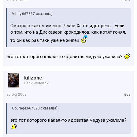
25 окт 2009
#67
Vitaly;667867 сказал(а):
Смотря о каком именно Рексе Ханте идёт речь... Если
о том, что на Дискавери крокодилов, как котят гонял,
то он как раз таки уже не жилец
это тот которого какая-то ядовитая медуза ужалила?
killzone
Свой человек
25 окт 2009
#68
Courage;667893 сказал(а):
это тот которого какая-то ядовитая медуза ужалила?