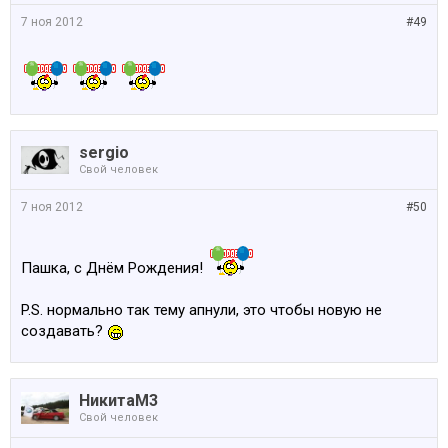
7 ноя 2012
#49
sergio
Свой человек
7 ноя 2012
#50
Пашка, с Днём Рождения!
P.S. нормально так тему апнули, это чтобы новую не
создавать?
НикитаМ3
Свой человек