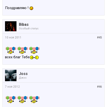
Поздравляю !
Bibas
Особый статус
10 ноя 2011
#45
всех благ Тебе
Joss
Джос
7 ноя 2012
#46