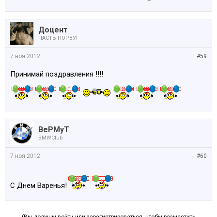
Доцент
ПАСТЬ ПОРВУ!
7 ноя 2012
#59
Принимай поздравления !!!!
BePMyT
BMWClub
7 ноя 2012
#60
С Днем Варенья!