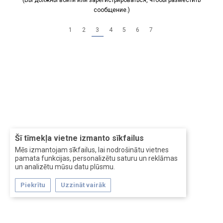
(Вы должны войти или зарегистрироваться, чтобы разместить
сообщение.)
1
2
3
4
5
6
7
Šī tīmekļa vietne izmanto sīkfailus
Mēs izmantojam sīkfailus, lai nodrošinātu vietnes
pamata funkcijas, personalizētu saturu un reklāmas
un analizētu mūsu datu plūsmu.
Piekrītu
Uzzināt vairāk