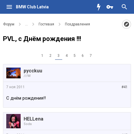
BMW Club Latvia
Форум
...
Гостевая
Поздравления
PVL, с Днём рождения !!!
1
2
3
4
5
6
7
pycckuu
///M
7 ноя 2011
#41
С днём рождения!!
HELLena
Soda