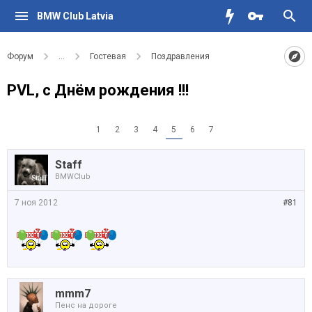
BMW Club Latvia
Форум
...
Гостевая
Поздравления
PVL, с Днём рождения !!!
1
2
3
4
5
6
7
Staff
BMWClub
7 ноя 2012
#81
mmm7
Пенс на дороге