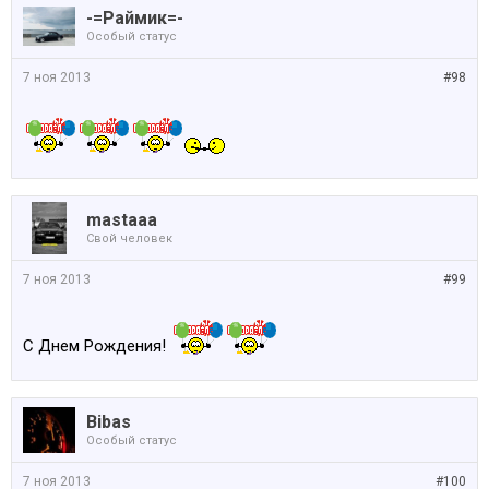
-=Раймик=-
Особый статус
7 ноя 2013
#98
mastaaa
Свой человек
7 ноя 2013
#99
С Днем Рождения!
Bibas
Особый статус
7 ноя 2013
#100