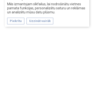
Mēs izmantojam sīkfailus, lai nodrošinātu vietnes
pamata funkcijas, personalizētu saturu un reklāmas
un analizētu mūsu datu plūsmu.
Piekrītu
Uzzināt vairāk
Forum software by XenForo™
Перевод:
XF-Russia.ru
Сделано в
Entrypoint
Обратная связь
Помощь
Условия и правила