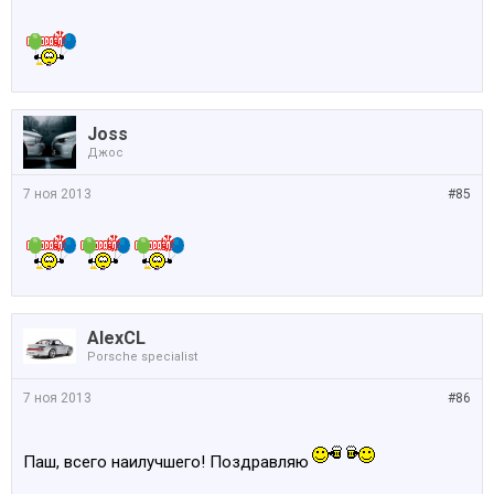
Joss
Джос
7 ноя 2013
#85
AlexCL
Porsche specialist
7 ноя 2013
#86
Паш, всего наилучшего! Поздравляю