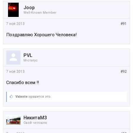
Joop
Well-Known Member
7 ноя 2013
#91
Поздравляю Хорошего Человека!
PVL
M-статус
7 ноя 2013
#92
Спасибо всем !!
Valente
нравится это.
НикитаМ3
Свой человек