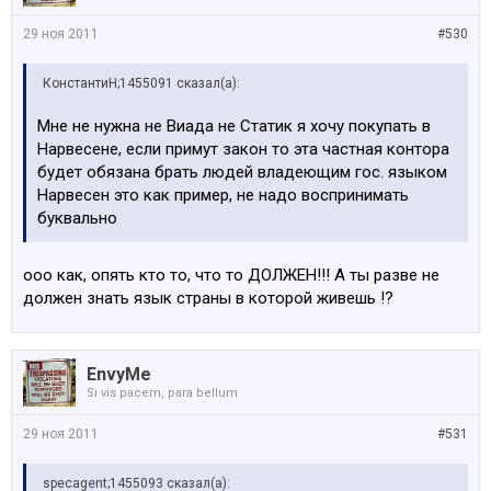
29 ноя 2011
#530
КонстантиН;1455091 сказал(а):
Мне не нужна не Виада не Статик я хочу покупать в
Нарвесене, если примут закон то эта частная контора
будет обязана брать людей владеющим гос. языком
Нарвесен это как пример, не надо воспринимать
буквально
ооо как, опять кто то, что то ДОЛЖЕН!!! А ты разве не
должен знать язык страны в которой живешь !?
EnvyMe
Si vis pacem, para bellum
29 ноя 2011
#531
specagent;1455093 сказал(а):