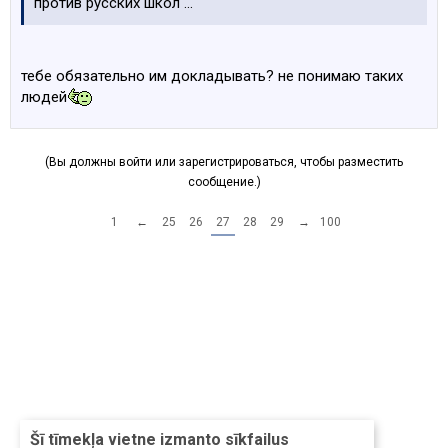
против русских школ ...
тебе обязательно им докладывать? не понимаю таких
людей
(Вы должны войти или зарегистрироваться, чтобы разместить
сообщение.)
1
←
25
26
27
28
29
→
100
Šī tīmekļa vietne izmanto sīkfailus