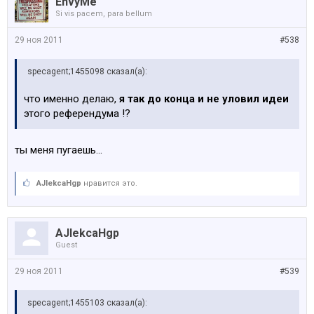
EnvyMe
Si vis pacem, para bellum
29 ноя 2011
#538
specagent;1455098 сказал(а):
что именно делаю,
я так до конца и не уловил идеи
этого референдума !?
ты меня пугаешь...
AJlekcaHgp
нравится это.
AJlekcaHgp
Guest
29 ноя 2011
#539
specagent;1455103 сказал(а):