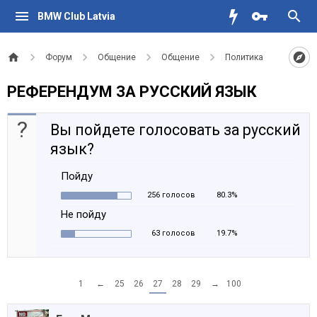
BMW Club Latvia
Форум
Общение
Общение
Политика
РЕФЕРЕНДУМ ЗА РУССКИЙ ЯЗЫК
?
Вы пойдете голосовать за русский
язык?
Пойду
256 голосов
80.3%
Не пойду
63 голосов
19.7%
1
←
25
26
27
28
29
→
100