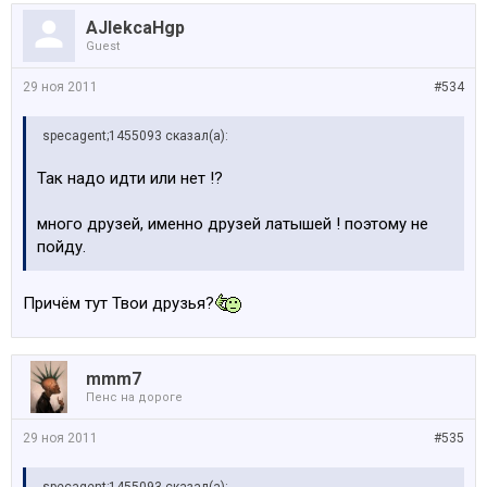
AJlekcaHgp
Guest
29 ноя 2011
#534
specagent;1455093 сказал(а):
Так надо идти или нет !?
много друзей, именно друзей латышей ! поэтому не
пойду.
Причём тут Твои друзья?
mmm7
Пенс на дороге
29 ноя 2011
#535