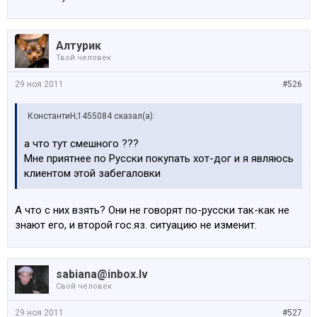
Алтурик
Твой человек
29 ноя 2011
#526
КонстантиН;1455084 сказал(а):
а что тут смешного ???
Мне приятнее по Русски покупать хот-дог и я являюсь
клиентом этой забегаловки
А что с них взять? Они не говорят по-русски так-как не
знают его, и второй гос.яз. ситуацию не изменит.
sabiana@inbox.lv
Свой человек
29 ноя 2011
#527