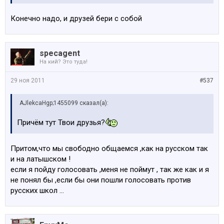
Конечно надо, и друзей бери с собой
specagent
На кий? Это туда!
29 ноя 2011
#537
AJlekcaHgp;1455099 сказал(а):
Причём тут Твои друзья?
Притом,что мы свободно общаемся ,как на русском так
и на латышском !
если я пойду голосовать ,меня не поймут , так же как и я
не понял бы ,если бы они пошли голосовать против
русских школ ...