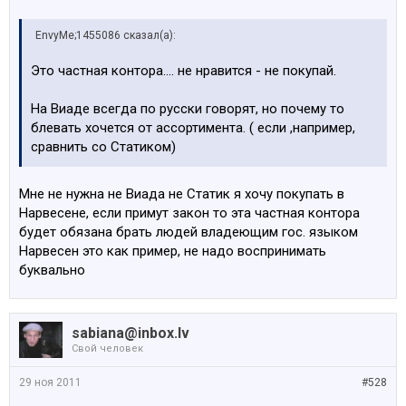
EnvyMe;1455086 сказал(а):
Это частная контора.... не нравится - не покупай.
На Виаде всегда по русски говорят, но почему то
блевать хочется от ассортимента. ( если ,например,
сравнить со Статиком)
Мне не нужна не Виада не Статик я хочу покупать в
Нарвесене, если примут закон то эта частная контора
будет обязана брать людей владеющим гос. языком
Нарвесен это как пример, не надо воспринимать
буквально
sabiana@inbox.lv
Свой человек
29 ноя 2011
#528