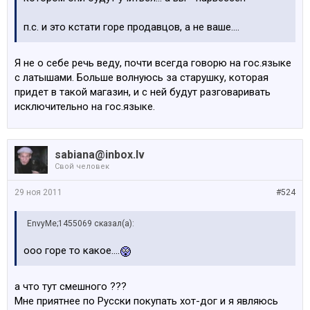
п.с. и это кстати горе продавцов, а не ваше....
Я не о себе речь веду, почти всегда говорю на гос.языке
с латышами. Больше волнуюсь за старушку, которая
придет в такой магазин, и с ней будут разговаривать
исключительно на гос.языке.
sabiana@inbox.lv
Свой человек
29 ноя 2011
#524
EnvyMe;1455069 сказал(а):
ооо горе то какое....
а что тут смешного ???
Мне приятнее по Русски покупать хот-дог и я являюсь