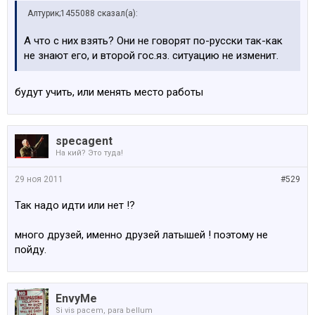
Алтурик;1455088 сказал(а):
А что с них взять? Они не говорят по-русски так-как
не знают его, и второй гос.яз. ситуацию не изменит.
будут учить, или менять место работы
specagent
На кий? Это туда!
29 ноя 2011
#529
Так надо идти или нет !?
много друзей, именно друзей латышей ! поэтому не
пойду.
EnvyMe
Si vis pacem, para bellum