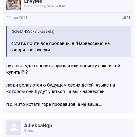
EnvyMe
Si vis pacem, para bellum
29 ноя 2011
#521
Soleil;1455073 сказал(а):
Кстати, почти все продавцы в "Нарвессене" не
говорят по-русски.
ну а вы туда говорить пришли или сосиску с жвачкой
купить!?!?
люди волнуются о будущем своих детей, языке на
котором они будут учиться... а вы - нарвессен
п.с. и это кстати горе продавцов, а не ваше....
AJlekcaHgp
Guest