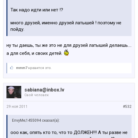
Так надо идти или нет !?
много друзей, именно друзей латышей ! поэтому не
пойду.
ну ты даешь, ты же это не для друзей латышей делаешь....
а для себя, и своих детей.
mmm7
нравится это.
sabiana@inbox.lv
Свой человек
29 ноя 2011
#532
EnvyMe;1455094 сказал(а):
ооо как, опять кто то, что то ДОЛЖЕН!!! А ты разве не