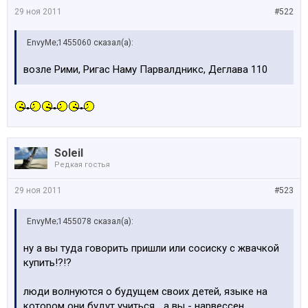
29 ноя 2011
#522
EnvyMe;1455060 сказал(а):
возле Рими, Ригас Наму Парвалдникс, Деглава 110
Soleil
Редкая гостья
29 ноя 2011
#523
EnvyMe;1455078 сказал(а):
ну а вы туда говорить пришли или сосиску с жвачкой
купить!?!?
люди волнуются о будущем своих детей, языке на
котором они будут учиться... а вы - нарвессен