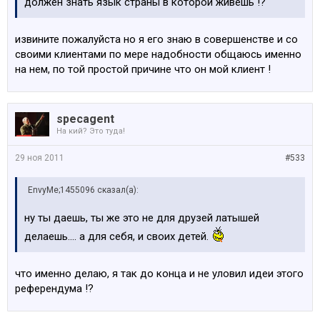
должен знать язык страны в которой живешь !?
извините пожалуйста но я его знаю в совершенстве и со
своими клиентами по мере надобности общаюсь именно
на нем, по той простой причине что он мой клиент !
specagent
На кий? Это туда!
29 ноя 2011
#533
EnvyMe;1455096 сказал(а):
ну ты даешь, ты же это не для друзей латышей
делаешь.... а для себя, и своих детей.
что именно делаю, я так до конца и не уловил идеи этого
референдума !?