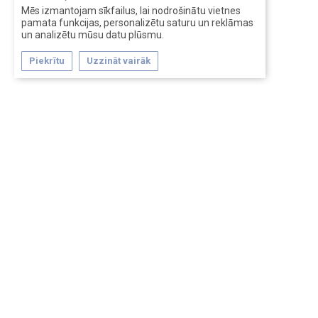
Mēs izmantojam sīkfailus, lai nodrošinātu vietnes
pamata funkcijas, personalizētu saturu un reklāmas
un analizētu mūsu datu plūsmu.
Piekrītu
Uzzināt vairāk
Forum software by XenForo™
Перевод:
XF-Russia.ru
Сделано в
Entrypoint
Обратная связь
Помощь
Условия и правила